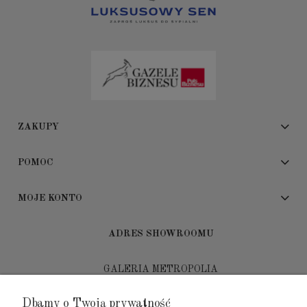
ZAKUPY
POMOC
MOJE KONTO
ADRES SHOWROOMU
GALERIA METROPOLIA
ul. Jana Kilińskiego 4
Dbamy o Twoją prywatność