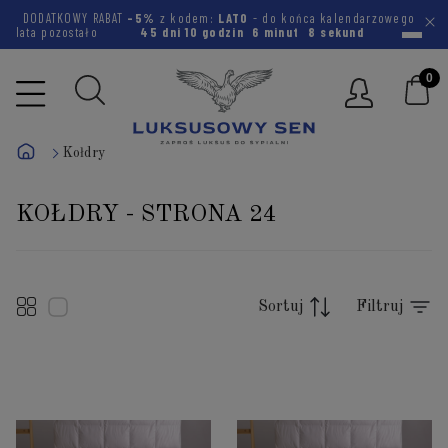
DODATKOWY RABAT
-5%
z kodem:
LATO
- do końca kalendarzowego
lata pozostało
45 dni
10 godzin
6 minut
7 sekund
Kołdry
KOŁDRY - STRONA 24
Sortuj
Filtruj