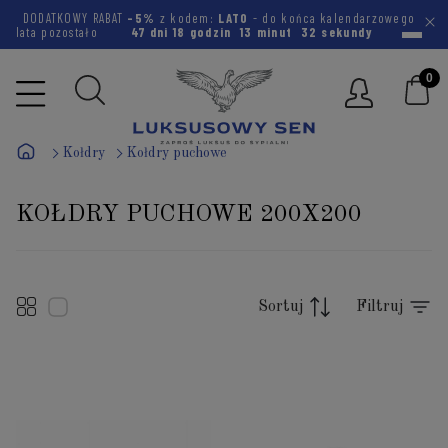
DODATKOWY RABAT
-5%
z kodem:
LATO
- do końca kalendarzowego
lata pozostało
47 dni
18 godzin
13 minut
32 sekundy
Kołdry
Kołdry puchowe
KOŁDRY PUCHOWE 200X200
Sortuj
Filtruj