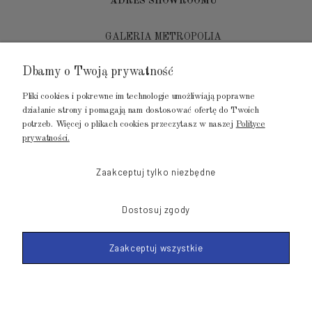
ADRES SHOWROOMU
GALERIA METROPOLIA
ul. Jana Kilińskiego 4
Dbamy o Twoją prywatność
80-452 Gdańsk
Pliki cookies i pokrewne im technologie umożliwiają poprawne
tel.: 502 104 104
działanie strony i pomagają nam dostosować ofertę do Twoich
potrzeb. Więcej o plikach cookies przeczytasz w naszej
Polityce
mail: biuro@luksusowysen.pl
prywatności.
Zaakceptuj tylko niezbędne
Dostosuj zgody
© 2011-2026 LuksusowySen.pl
Zaakceptuj wszystkie
Shoper Premium
Made with
by mamezi.pl
POKAŻ PEŁNĄ WERSJĘ STRONY