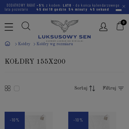
DODATKOWY RABAT
-5%
z kodem:
LATO
- do końca kalendarzowego
lata pozostało
45 dni
18 godzin
54 minuty
45 sekund
Kołdry
Kołdry wg rozmiaru
KOŁDRY 155X200
Sortuj
Filtruj
-10%
-10%