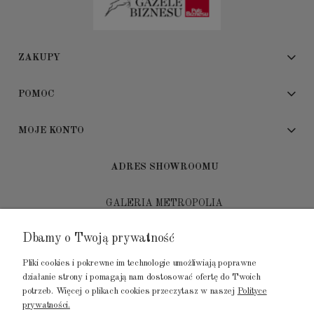
ZAKUPY
POMOC
MOJE KONTO
ADRES SHOWROOMU
GALERIA METROPOLIA
ul. Jana Kilińskiego 4
Dbamy o Twoją prywatność
80-452 Gdańsk
Pliki cookies i pokrewne im technologie umożliwiają poprawne
tel.: 502 104 104
działanie strony i pomagają nam dostosować ofertę do Twoich
potrzeb. Więcej o plikach cookies przeczytasz w naszej
Polityce
mail: biuro@luksusowysen.pl
prywatności.