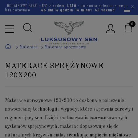
DODATKOWY RABAT
-5%
z kodem:
LATO
- do końca kalendarzowego
lata pozostało
45 dni
14 godzin
14 minut
48 sekund
Materace
Materace sprężynowe
MATERACE SPRĘŻYNOWE
120X200
Materace sprężynowe 120x200 to doskonałe połączenie
nowoczesnej technologii i wygody, które zapewnia zdrowy i
regenerujący sen. Dzięki zastosowaniu zaawansowanych
systemów sprężynowych, materac dopasowuje się do
naturalnych krzywizn ciała,
redukując napięcia mięśniowe