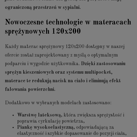
ograniczoną przestrzeń w sypialni.
Nowoczesne technologie w materacach
sprężynowych 120x200
Każdy materac sprężynowy 120x200 dostępny w naszej
ofercie został zaprojektowany z myślą o optymalnym
podparciu i wygodzie użytkownika.
Dzięki zastosowaniu
sprężyn kieszeniowych oraz systemu multipocket,
materace te redukują nacisk na ciało i eliminują efekt
falowania powierzchni.
Dodatkowo w wybranych modelach zastosowano:
Warstwę lateksową
, która zwiększa sprężystość i
poprawia cyrkulację powietrza,
Piankę wysokoelastyczną
, odpowiadającą za
elastyczność i szybkie dopasowanie do pozycji ciała,