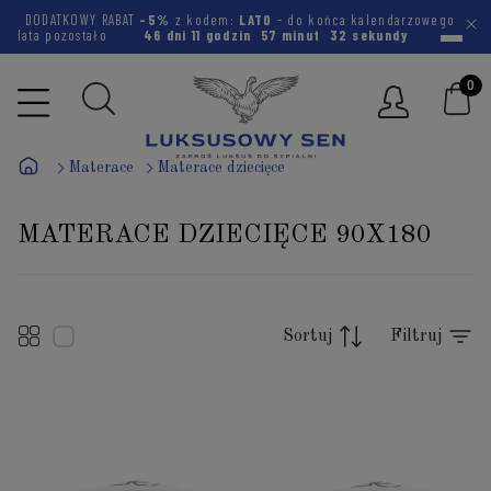
DODATKOWY RABAT
-5%
z kodem:
LATO
- do końca kalendarzowego
lata pozostało
46 dni
11 godzin
57 minut
32 sekundy
Materace
Materace dziecięce
MATERACE DZIECIĘCE 90X180
Sortuj
Filtruj