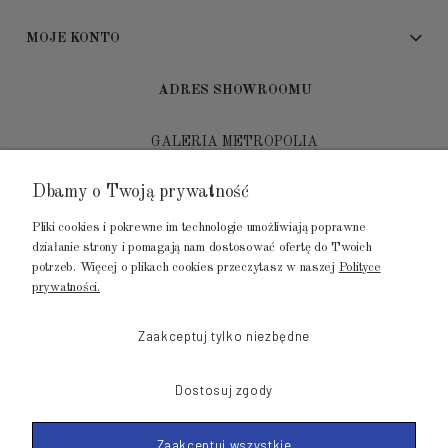
MOJE KONTO
ADRES SHOWROOMU
GALERIA METROPOLIA
ul. Jana Kilińskiego 4
Dbamy o Twoją prywatność
80-452 Gdańsk
Pliki cookies i pokrewne im technologie umożliwiają poprawne
tel.: 502 104 104
działanie strony i pomagają nam dostosować ofertę do Twoich
potrzeb. Więcej o plikach cookies przeczytasz w naszej
Polityce
mail: biuro@luksusowysen.pl
prywatności.
Zaakceptuj tylko niezbędne
Dostosuj zgody
© 2011-2026 LuksusowySen.pl
Zaakceptuj wszystkie