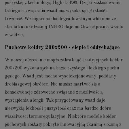
puszystej z technologią High-Loft®. Dzięki zastosowaniu
takiego rozwiązania wsad ma wysoką sprężystość i
trwałość. Wzbogacenie biodegradowalnym włóknem ze
skrobi kukurydzianej INGEO daje możliwość prania wsadu
w wodzie.
Puchowe kołdry 200x200 - ciepłe i oddychające
W naszej ofercie nie mogło zabraknąć tradycyjnych kołder
200x200 wykonanych na bazie czystego i lekkiego puchu
gęsiego. Wsad jest mocno wyselekcjonowany, poddany
drobiazgowej obróbce. Nie musisz martwić się o
konsekwencje zdrowotne związane z możliwością
wystąpienia alergii. Tak przygotowany wsad daje
niezwykłą lekkość i puszystość oraz ma bardzo dobre
właściwości termoregulacyjne. Niektóre modele kołder
puchowych zostały pokryte innowacyjną tkaniną złożoną z