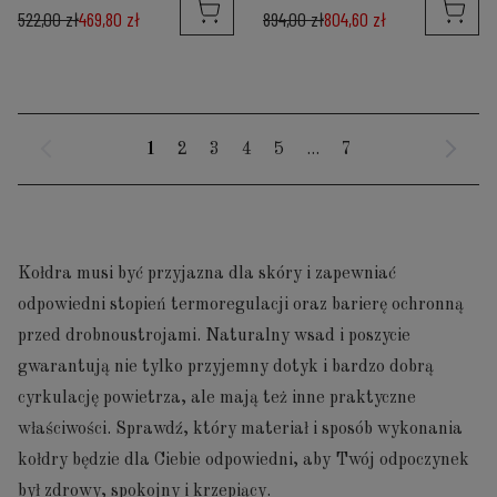
522,00 zł
469,80 zł
894,00 zł
804,60 zł
1
2
3
4
5
...
7
Kołdra musi być przyjazna dla skóry i zapewniać
odpowiedni stopień termoregulacji oraz barierę ochronną
przed drobnoustrojami. Naturalny wsad i poszycie
gwarantują nie tylko przyjemny dotyk i bardzo dobrą
cyrkulację powietrza, ale mają też inne praktyczne
właściwości. Sprawdź, który materiał i sposób wykonania
kołdry będzie dla Ciebie odpowiedni, aby Twój odpoczynek
był zdrowy, spokojny i krzepiący.