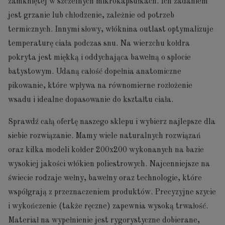
zamkniętej w szczelnych mikrokapsułkach. Ich zadaniem
jest grzanie lub chłodzenie, zależnie od potrzeb
termicznych. Innymi słowy, włóknina outlast optymalizuje
temperaturę ciała podczas snu. Na wierzchu kołdra
pokryta jest miękką i oddychająca bawełną o splocie
batystowym. Udaną całość dopełnia anatomiczne
pikowanie, które wpływa na równomierne rozłożenie
wsadu i idealne dopasowanie do kształtu ciała.
Sprawdź całą ofertę naszego sklepu i wybierz najlepsze dla
siebie rozwiązanie. Mamy wiele naturalnych rozwiązań
oraz kilka modeli kołder 200x200 wykonanych na bazie
wysokiej jakości włókien poliestrowych. Najcenniejsze na
świecie rodzaje wełny, bawełny oraz technologie, które
współgrają z przeznaczeniem produktów. Precyzyjne szycie
i wykończenie (także ręczne) zapewnia wysoką trwałość.
Materiał na wypełnienie jest rygorystyczne dobierane,