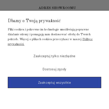
ADRES SHOWROOMU
Dbamy o Twoją prywatność
GALERIA METROPOLIA
ul. Jana Kilińskiego 4
Pliki cookies i pokrewne im technologie umożliwiają poprawne
80-452 Gdańsk
działanie strony i pomagają nam dostosować ofertę do Twoich
potrzeb. Więcej o plikach cookies przeczytasz w naszej
Polityce
tel.: 502 104 104
prywatności.
mail: biuro@luksusowysen.pl
Zaakceptuj tylko niezbędne
Dostosuj zgody
Zaakceptuj wszystkie
© 2011-2026 LuksusowySen.pl
Shoper Premium
Made with
by mamezi.pl