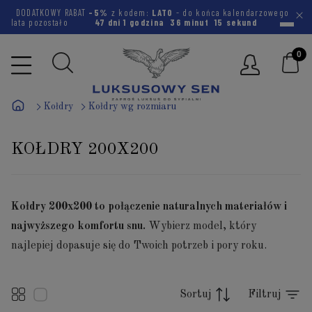
DODATKOWY RABAT
-5%
z kodem:
LATO
- do końca kalendarzowego
lata pozostało
47 dni
1 godzina
36 minut
14 sekund
Kołdry
Kołdry wg rozmiaru
KOŁDRY 200X200
Kołdry 200x200 to połączenie naturalnych materiałów i
najwyższego komfortu snu.
Wybierz model, który
najlepiej dopasuje się do Twoich potrzeb i pory roku.
Sortuj
Filtruj