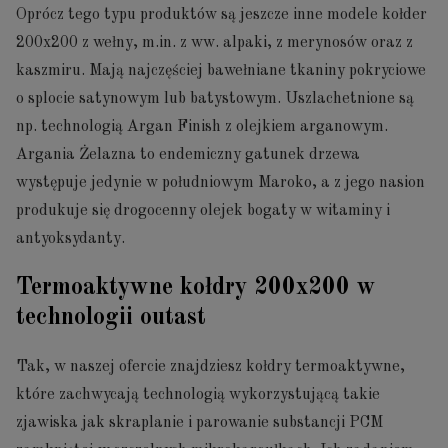
Oprócz tego typu produktów są jeszcze inne modele kołder
200x200 z wełny, m.in. z ww. alpaki, z merynosów oraz z
kaszmiru. Mają najczęściej bawełniane tkaniny pokryciowe
o splocie satynowym lub batystowym. Uszlachetnione są
np. technologią Argan Finish z olejkiem arganowym.
Argania Żelazna to endemiczny gatunek drzewa
występuje jedynie w południowym Maroko, a z jego nasion
produkuje się drogocenny olejek bogaty w witaminy i
antyoksydanty.
Termoaktywne kołdry 200x200 w
technologii outast
Tak, w naszej ofercie znajdziesz kołdry termoaktywne,
które zachwycają technologią wykorzystującą takie
zjawiska jak skraplanie i parowanie substancji PCM