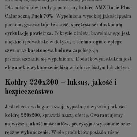
Dla miłośników tradycji polecamy
kołdrę AMZ Basic Plus
Całoroczną Puch 70%
. Wypełniona wysokiej jakości gęsim
puchem, gwarantuje
lekkość, sprężystość i doskonałą
cyrkulację powietrza
. Pokrycie z inletu bawełnianego jest
miękkie i jedwabiste w dotyku, a
technologia ciepłego
szwu
oraz
kasetonowa budowa
zapobiegają
przemieszczaniu się wypełnienia. Dodatkowym atutem jest
eleganckie wykończenie bizą
w kolorze białym lub złotym.
Kołdry 220x200 – luksus, jakość i
bezpieczeństwo
Jeśli chcesz wzbogacić swoją sypialnię o wysokiej jakości
kołdrę 220x200
, sprawdź naszą ofertę. Gwarantujemy
najwyższą jakość materiałów, precyzyjne wykonanie oraz
ręczne wykończenie
. Wiele produktów posiada różne