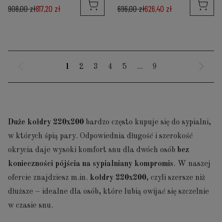
908,00 zł
817,20 zł
696,00 zł
626,40 zł
1
2
3
4
5
...
9
Duże kołdry 220x200
bardzo często kupuje się do sypialni,
w których śpią pary. Odpowiednia długość i szerokość
okrycia daje wysoki komfort snu dla dwóch osób
bez
konieczności pójścia na sypialniany kompromis
. W naszej
ofercie znajdziesz m.in.
kołdry 220x200
, czyli szersze niż
dłuższe – idealne dla osób, które lubią owijać się szczelnie
w czasie snu.