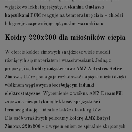
wyjątkowo lekki i sprężysty, a
tkanina Outlast z
kapsułkami PCM
reaguje na temperaturę ciała – chłodzi
lub grzeje, zapewniając optymalne warunki snu.
Kołdry 220x200 dla miłośników ciepła
W ofercie kołder zimowych znajdziesz wiele modeli
różniących się materiałem i właściwościami. Jedną z
propozycji są
kołdry antystresowe AMZ Antystres Active
Zimowa
, które pomagają rozładować napięcie mięśni dzięki
włóknom węglowym absorbującym ładunki
elektrostatyczne
. Wypełnienie z włókna AMZ DreamFill
zapewnia
niespotykaną lekkość, sprężystość i
termoregulację
– idealne także dla alergików.
Dla osób wrażliwych polecamy
kołdrę AMZ Batyst
Zimowa 220x200
– z wypełnieniem ze spiralnie skręconych