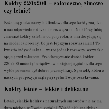
Kołdry 220x200 – całoroczne, zimowe
czy letnie?
Różne są gusta naszych klientów, dlatego każdy znajdzie
u nas odpowiednie dla siebie rozwiązanie. Niektórzy lubią
zmieniać kołdry zależnie od pory roku, a inni decydują się
na model całoroczny.
Co jest lepszym rozwiązaniem?
To
kwestia indywidualna – warto jednak rozważyć wszystkie
opcje przed zakupem. Przechowywanie dwóch kołder
220x200 może być uciążliwe w mniejszej sypialni, dlatego
wybór powinien być dobrze przemyślany.
Sprawdź, która z
naszych propozycji najlepiej spełni Twoje oczekiwania.
Kołdry letnie – lekkie i delikatne
Letnie, cienkie kołdry z naturalnych surowców
nie zajmą
dużo miejsca w Twojej sypialni. Wśród nich znajdziesz