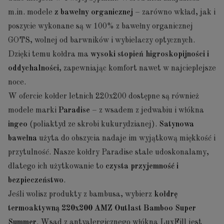
m.in. modele
z bawełny organicznej
– zarówno wkład, jak i
poszycie wykonane są w 100% z bawełny organicznej
GOTS, wolnej od barwników i wybielaczy optycznych.
Dzięki temu kołdra ma
wysoki stopień higroskopijności i
oddychalności
, zapewniając komfort nawet w najcieplejsze
noce.
W ofercie kołder letnich 220x200 dostępne są również
modele marki
Paradise
– z wsadem z jedwabiu i włókna
ingeo
(poliaktyd ze skrobi kukurydzianej).
Satynowa
bawełna
użyta do obszycia nadaje im wyjątkową miękkość i
przytulność. Nasze kołdry Paradise stale udoskonalamy,
dlatego ich użytkowanie to
czysta przyjemność i
bezpieczeństwo
.
Jeśli wolisz produkty z bambusa, wybierz
kołdrę
termoaktywną 220x200 AMZ Outlast Bamboo Super
Summer
. Wsad z antyalergicznego włókna LuxFill jest