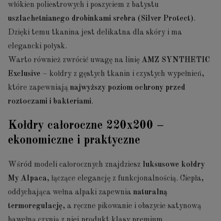
włókien poliestrowych i poszyciem z batystu
uszlachetnianego drobinkami srebra (Silver Protect)
.
Dzięki temu tkanina jest delikatna dla skóry i ma
elegancki połysk.
Warto również zwrócić uwagę na linię
AMZ SYNTHETIC
Exclusive
– kołdry z gęstych tkanin i czystych wypełnień,
które zapewniają
najwyższy poziom ochrony przed
roztoczami i bakteriami
.
Kołdry całoroczne 220x200 –
ekonomiczne i praktyczne
Wśród modeli całorocznych znajdziesz
luksusowe kołdry
My Alpaca
, łączące elegancję z funkcjonalnością. Ciepła,
oddychająca wełna alpaki zapewnia
naturalną
termoregulację
, a ręczne pikowanie i obszycie satynową
bawełną czynią z niej produkt klasy premium.