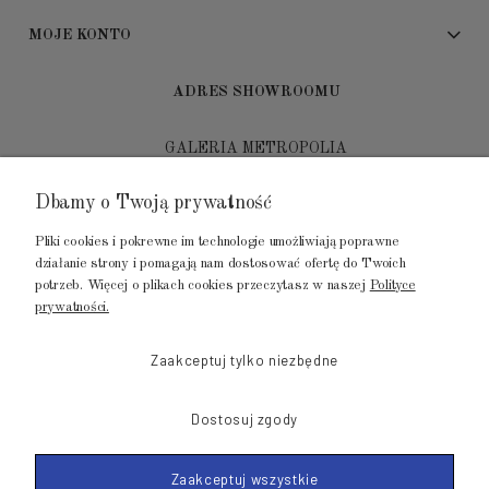
MOJE KONTO
ADRES SHOWROOMU
GALERIA METROPOLIA
ul. Jana Kilińskiego 4
Dbamy o Twoją prywatność
80-452 Gdańsk
Pliki cookies i pokrewne im technologie umożliwiają poprawne
tel.: 502 104 104
działanie strony i pomagają nam dostosować ofertę do Twoich
potrzeb. Więcej o plikach cookies przeczytasz w naszej
Polityce
mail: biuro@luksusowysen.pl
prywatności.
Zaakceptuj tylko niezbędne
Dostosuj zgody
© 2011-2026 LuksusowySen.pl
Zaakceptuj wszystkie