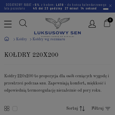
DODATKOWY RABAT
-5%
z kodem:
LATO
- do końca kalendarzowego
lata pozostało
45 dni
23 godziny
27 minut
14 sekund
Kołdry
Kołdry wg rozmiaru
KOŁDRY 220X200
Kołdry 220x200 to propozycja dla osób ceniących wygodę i
przestrzeń podczas snu. Zapewniają komfort, miękkość i
odpowiednią termoregulację niezależnie od pory roku.
Sortuj
Filtruj