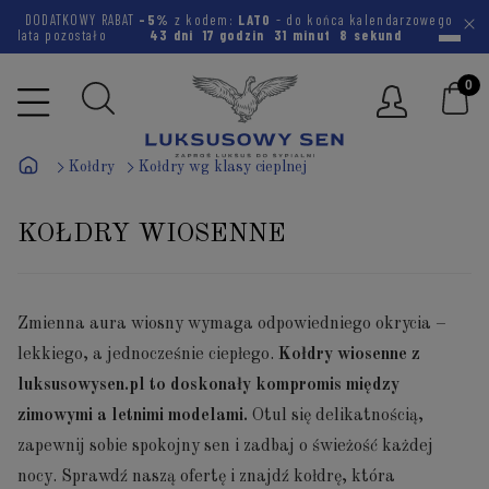
DODATKOWY RABAT
-5%
z kodem:
LATO
- do końca kalendarzowego
lata pozostało
43 dni
17 godzin
31 minut
7 sekund
Kołdry
Kołdry wg klasy cieplnej
KOŁDRY WIOSENNE
Zmienna aura wiosny wymaga odpowiedniego okrycia –
lekkiego, a jednocześnie ciepłego.
Kołdry wiosenne z
luksusowysen.pl to doskonały kompromis między
zimowymi a letnimi modelami.
Otul się delikatnością,
zapewnij sobie spokojny sen i zadbaj o świeżość każdej
nocy. Sprawdź naszą ofertę i znajdź kołdrę, która