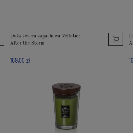
Duża świeca zapachowa Vellutier
D
After the Storm
A
169,00 zł
1