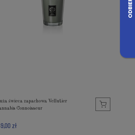
uża świeca zapachowa Vellutier
annabis Connoisseur
69,00 zł