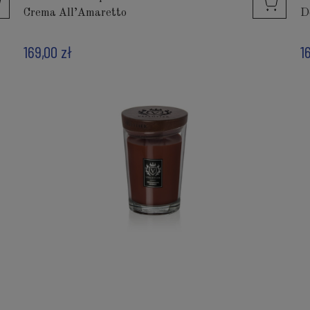
Crema All’Amaretto
D
169,00 zł
1