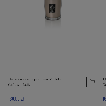
Duża świeca zapachowa Vellutier
D
Café Au Lait
C
169,00 zł
1