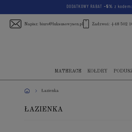
DODATKOWY RABAT
-5%
z kode
Napisz:
biuro@luksusowysen.pl
Zadzwoń:
+48 502 1
MATERACE
KOŁDRY
PODUS
Łazienka
ŁAZIENKA