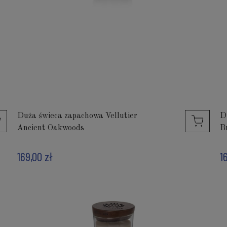
Duża świeca zapachowa Vellutier
D
Ancient Oakwoods
B
169,00 zł
1