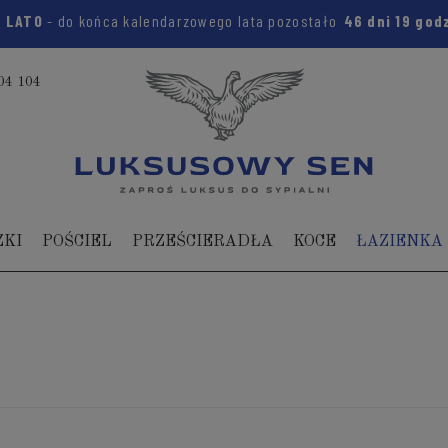
m:
LATO
- do końca kalendarzowego lata pozostało
46 dni
19 go
04 104
ZKI
POŚCIEL
PRZEŚCIERADŁA
KOCE
ŁAZIENKA