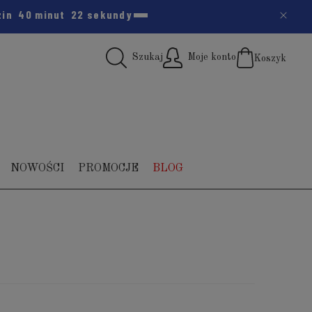
dzin
40 minut
21 sekund
Szukaj
Moje konto
Koszyk
(pus
NOWOŚCI
PROMOCJE
BLOG