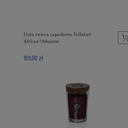
Duża świeca zapachowa Vellutier
African Olibanum
169,00 zł