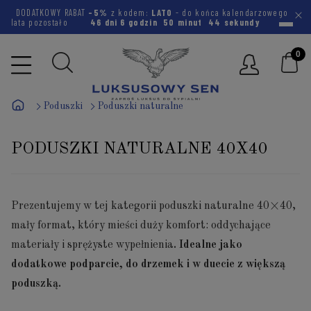
DODATKOWY RABAT
-5%
z kodem:
LATO
- do końca kalendarzowego
lata pozostało
46 dni
6 godzin
50 minut
44 sekundy
Poduszki
Poduszki naturalne
PODUSZKI NATURALNE 40X40
Prezentujemy w tej kategorii poduszki naturalne 40×40,
mały format, który mieści duży komfort: oddychające
materiały i sprężyste wypełnienia
. Idealne jako
dodatkowe podparcie, do drzemek i w duecie z większą
poduszką.