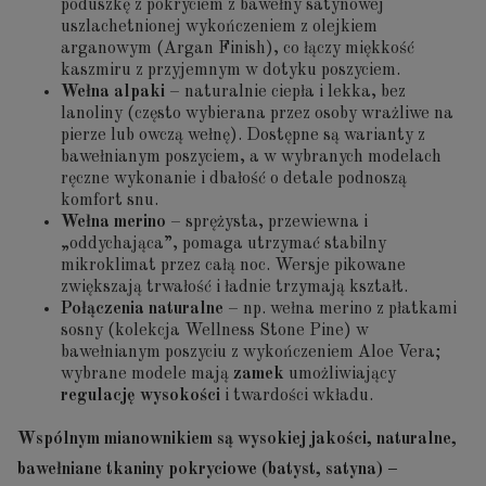
poduszkę z pokryciem z bawełny satynowej
uszlachetnionej wykończeniem z olejkiem
arganowym (Argan Finish), co łączy miękkość
kaszmiru z przyjemnym w dotyku poszyciem.
Wełna alpaki
– naturalnie ciepła i lekka, bez
lanoliny (często wybierana przez osoby wrażliwe na
pierze lub owczą wełnę). Dostępne są warianty z
bawełnianym poszyciem, a w wybranych modelach
ręczne wykonanie i dbałość o detale podnoszą
komfort snu.
Wełna merino
– sprężysta, przewiewna i
„oddychająca”, pomaga utrzymać stabilny
mikroklimat przez całą noc. Wersje pikowane
zwiększają trwałość i ładnie trzymają kształt.
Połączenia naturalne
– np. wełna merino z płatkami
sosny (kolekcja Wellness Stone Pine) w
bawełnianym poszyciu z wykończeniem Aloe Vera;
wybrane modele mają
zamek
umożliwiający
regulację wysokości
i twardości wkładu.
Wspólnym mianownikiem są wysokiej jakości, naturalne,
bawełniane tkaniny pokryciowe (batyst, satyna) –