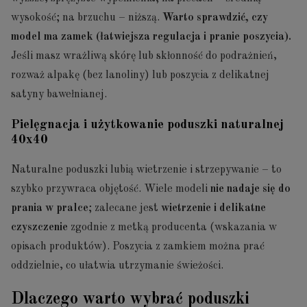
wysokość; na brzuchu – niższą.
Warto sprawdzić, czy
model ma zamek (łatwiejsza regulacja i pranie poszycia).
Jeśli masz wrażliwą skórę lub skłonność do podrażnień,
rozważ alpakę (bez lanoliny) lub poszycia z delikatnej
satyny bawełnianej.
Pielęgnacja i użytkowanie poduszki naturalnej
40x40
Naturalne poduszki lubią wietrzenie i strzepywanie – to
szybko przywraca objętość. Wiele modeli
nie nadaje się do
prania w pralce
; zalecane jest
wietrzenie i delikatne
czyszczenie
zgodnie z metką producenta (wskazania w
opisach produktów). Poszycia z zamkiem można prać
oddzielnie, co ułatwia utrzymanie świeżości.
Dlaczego warto wybrać poduszki