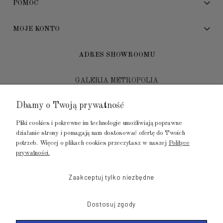
POMOC
MOJE KONTO
ADRES SHOWROOMU
GALERIA METROPOLIA
ul. Jana Kilińskiego 4
Dbamy o Twoją prywatność
80-452 Gdańsk
Pliki cookies i pokrewne im technologie umożliwiają poprawne
tel.: 502 104 104
działanie strony i pomagają nam dostosować ofertę do Twoich
potrzeb. Więcej o plikach cookies przeczytasz w naszej
Polityce
mail: biuro@luksusowysen.pl
prywatności.
Zaakceptuj tylko niezbędne
Dostosuj zgody
© 2011-2026 LuksusowySen.pl