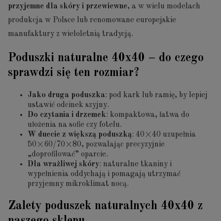
przyjemne dla skóry i przewiewne
, a w wielu modelach
produkcja w Polsce lub renomowane europejskie
manufaktury z wieloletnią tradycją.
Poduszki naturalne 40x40 – do czego
sprawdzi się ten rozmiar?
Jako druga poduszka
: pod kark lub ramię, by lepiej
ustawić odcinek szyjny.
Do czytania i drzemek
: kompaktowa, łatwa do
ułożenia na sofie czy fotelu.
W duecie z większą poduszką
: 40×40 uzupełnia
50×60/70×80, pozwalając precyzyjnie
„doprofilować” oparcie.
Dla wrażliwej skóry
: naturalne tkaniny i
wypełnienia oddychają i pomagają utrzymać
przyjemny mikroklimat nocą.
Zalety poduszek naturalnych 40x40 z
naszego sklepu