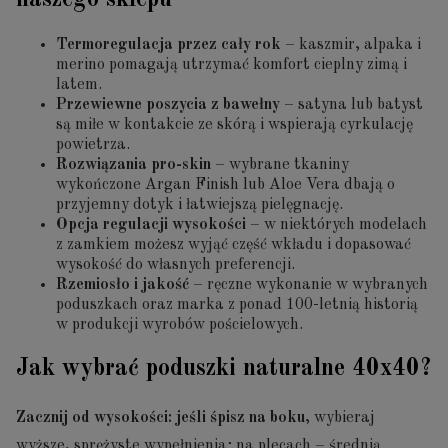
Termoregulacja przez cały rok
– kaszmir, alpaka i
merino pomagają utrzymać komfort cieplny zimą i
latem.
Przewiewne poszycia z bawełny
– satyna lub batyst
są miłe w kontakcie ze skórą i wspierają cyrkulację
powietrza.
Rozwiązania pro-skin
– wybrane tkaniny
wykończone Argan Finish lub Aloe Vera dbają o
przyjemny dotyk i łatwiejszą pielęgnację.
Opcja regulacji wysokości
– w niektórych modelach
z zamkiem możesz wyjąć część wkładu i dopasować
wysokość do własnych preferencji.
Rzemiosło i jakość
– ręczne wykonanie w wybranych
poduszkach oraz marka z ponad 100-letnią historią
w produkcji wyrobów pościelowych.
Jak wybrać poduszki naturalne 40x40?
Zacznij od wysokości: jeśli śpisz na boku
, wybieraj
wyższe, sprężyste wypełnienia; na plecach – średnią