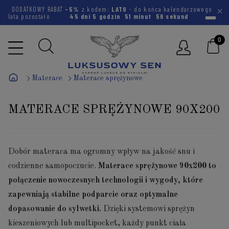
DODATKOWY RABAT
-5%
z kodem:
LATO
- do końca kalendarzowego
lata pozostało
45 dni
5 godzin
51 minut
56 sekund
Materace
Materace sprężynowe
MATERACE SPRĘŻYNOWE 90X200
Dobór materaca ma ogromny wpływ na jakość snu i
codzienne samopoczucie.
M
aterace sprężynowe 90x200 to
połączenie nowoczesnych technologii i wygody, które
zapewniają stabilne podparcie oraz optymalne
dopasowanie do sylwetki.
Dzięki systemowi sprężyn
kieszeniowych lub multipocket, każdy punkt ciała