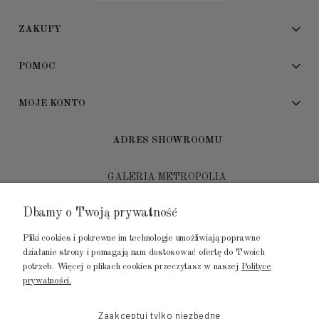
ZAKUPY
POMOC
MOJE KONTO
ADRES SHOWROOMU
GALERIA METROPOLIA
ul. Jana Kilińskiego 4
Dbamy o Twoją prywatność
80-452 Gdańsk
Pliki cookies i pokrewne im technologie umożliwiają poprawne
tel.: 502 104 104
działanie strony i pomagają nam dostosować ofertę do Twoich
potrzeb. Więcej o plikach cookies przeczytasz w naszej
Polityce
mail: biuro@luksusowysen.pl
prywatności.
Zaakceptuj tylko niezbędne