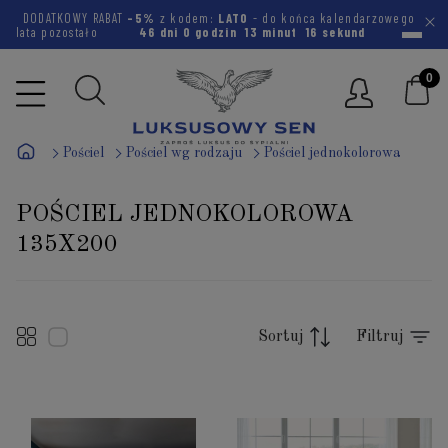
DODATKOWY RABAT
-5%
z kodem:
LATO
- do końca kalendarzowego
lata pozostało
46 dni
0 godzin
13 minut
15 sekund
Pościel
Pościel wg rodzaju
Pościel jednokolorowa
POŚCIEL JEDNOKOLOROWA
135X200
Sortuj
Filtruj