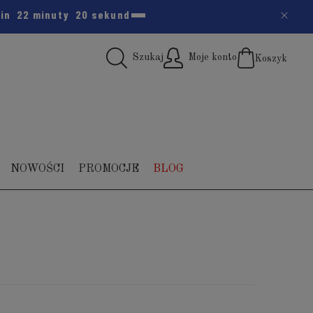
zin
22 minuty
19 sekund
Szukaj
Moje konto
Koszyk
(pus
NOWOŚCI
PROMOCJE
BLOG