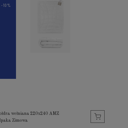
-10%
ołdra wełniana 220x240 AMZ
lpaka Zimowa