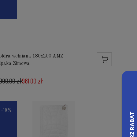
ołdra wełniana 180x200 AMZ
lpaka Zimowa
 090,00 zł
981,00 zł
-10%