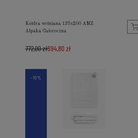
Kołdra wełniana 135x200 AMZ
Alpaka Całoroczna
772,00 zł
694,80 zł
-10%