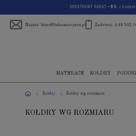
DODATKOWY RABAT
-5%
z kode
Napisz:
biuro@luksusowysen.pl
Zadzwoń:
+48 502 1
MATERACE
KOŁDRY
PODUS
Kołdry
Kołdry wg rozmiaru
KOŁDRY WG ROZMIARU