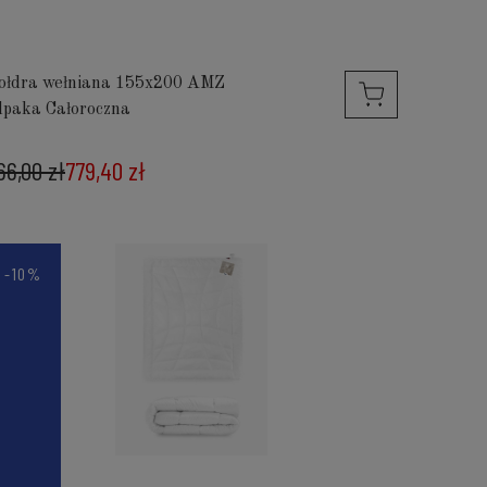
ołdra wełniana 155x200 AMZ
lpaka Całoroczna
66,00 zł
779,40 zł
-10%