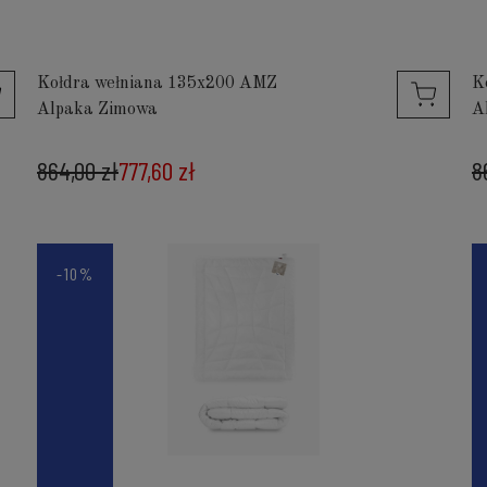
Kołdra wełniana 135x200 AMZ
K
Alpaka Zimowa
A
864,00 zł
777,60 zł
8
-10%