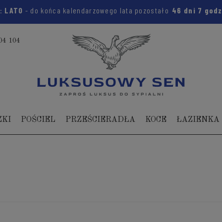
m:
LATO
- do końca kalendarzowego lata pozostało
46 dni
7 god
04 104
ZKI
POŚCIEL
PRZEŚCIERADŁA
KOCE
ŁAZIENKA