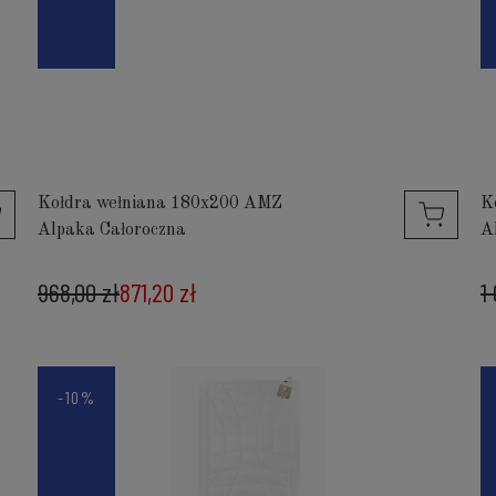
Kołdra wełniana 180x200 AMZ
K
Alpaka Całoroczna
A
968,00 zł
871,20 zł
1
-10%