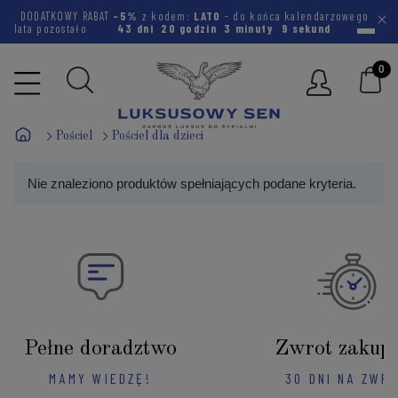
DODATKOWY RABAT
-5%
z kodem:
LATO
- do końca kalendarzowego
lata pozostało
43 dni
20 godzin
3 minuty
9 sekund
Pościel
Pościel dla dzieci
Nie znaleziono produktów spełniających podane kryteria.
Pełne doradztwo
Zwrot zakup
MAMY WIEDZĘ!
30 DNI NA ZWR