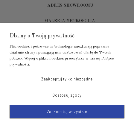
ADRES SHOWROOMU
GALERIA METROPOLIA
ul. Jana Kilińskiego 4
Dbamy o Twoją prywatność
80-452 Gdańsk
Pliki cookies i pokrewne im technologie umożliwiają poprawne
tel.: 502 104 104
działanie strony i pomagają nam dostosować ofertę do Twoich
potrzeb. Więcej o plikach cookies przeczytasz w naszej
Polityce
mail: biuro@luksusowysen.pl
prywatności.
Zaakceptuj tylko niezbędne
Dostosuj zgody
© 2011-2026 LuksusowySen.pl
Zaakceptuj wszystkie
Shoper Premium
Made with
by mamezi.pl
POKAŻ PEŁNĄ WERSJĘ STRONY