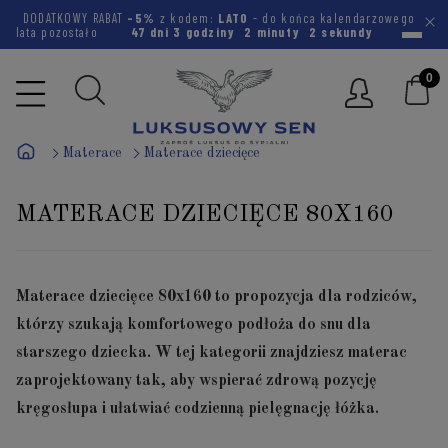
DODATKOWY RABAT
-5%
z kodem:
LATO
- do końca kalendarzowego
lata pozostało
47 dni
3 godziny
2 minuty
2 sekundy
Materace
Materace dziecięce
MATERACE DZIECIĘCE 80X160
Materace dziecięce 80x160 to propozycja dla rodziców,
którzy szukają komfortowego podłoża do snu dla
starszego dziecka. W tej kategorii znajdziesz materac
zaprojektowany tak, aby wspierać zdrową pozycję
kręgosłupa i ułatwiać codzienną pielęgnację łóżka.