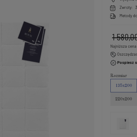
Zwroty:
Metody do
1 580,0
Najniższa cena
Oszczędza
Jeże
Pospiesz s
30 d
mom
Rozmiar
spr
135x200
220x200