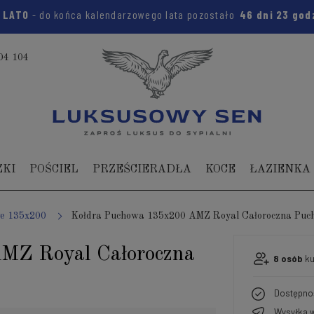
:
LATO
- do końca kalendarzowego lata pozostało
46 dni
23 god
04 104
ZKI
POŚCIEL
PRZEŚCIERADŁA
KOCE
ŁAZIENKA
we 135x200
Kołdra Puchowa 135x200 AMZ Royal Całoroczna Puc
MZ Royal Całoroczna
8
osób
ku
Dostępno
Wysyłka w