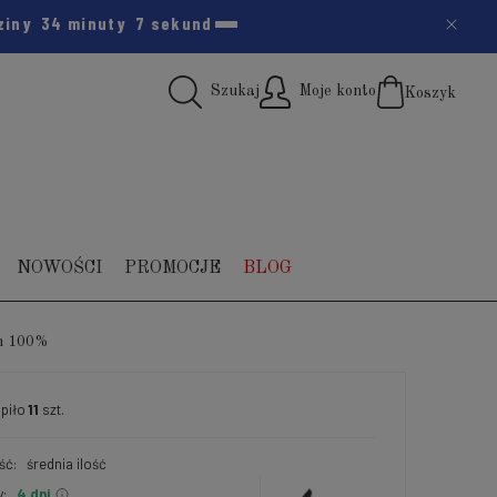
ziny
34 minuty
6 sekund
Szukaj
Moje konto
Koszyk
(pus
NOWOŚCI
PROMOCJE
BLOG
h 100%
piło
11
szt.
ść:
średnia ilość
:
4 dni