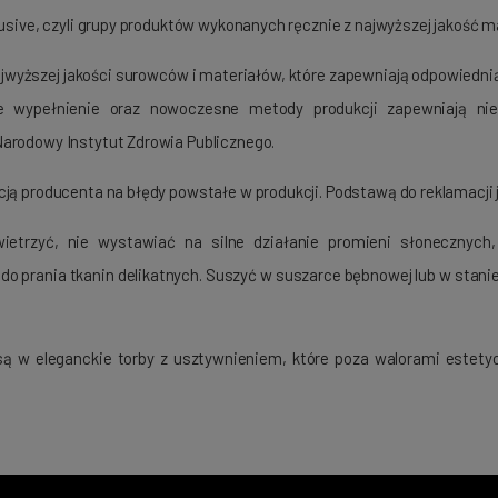
clusive, czyli grupy produktów wykonanych ręcznie z najwyższej jakość
wyższej jakości surowców i materiałów, które zapewniają odpowiednią
te wypełnienie oraz nowoczesne metody produkcji zapewniają nie
Narodowy Instytut Zdrowia Publicznego.
ancją producenta na błędy powstałe w produkcji. Podstawą do reklamac
e wietrzyć, nie wystawiać na silne działanie promieni słoneczn
 do prania tkanin delikatnych. Suszyć w suszarce bębnowej lub w sta
 są w eleganckie torby z usztywnieniem, które poza walorami estet