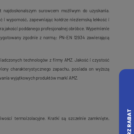
est najdoskonalszym surowcem możliwym do uzyskania.
 i wyporność, zapewniając kołdrze nieziemską lekkość i
a jakości poddanego profesjonalnej obróbce. Wypełnienie
rzygotowany zgodnie z normą: PN-EN 12934 zawierającą
iadczonych technologów z firmy AMZ. Jakość i czystość
awiony charakterystycznego zapachu, posiada on wyższą
owania wyjątkowych produktów marki AMZ.
ości termoizolacyjne. Kratki są szczelnie zamknięte,