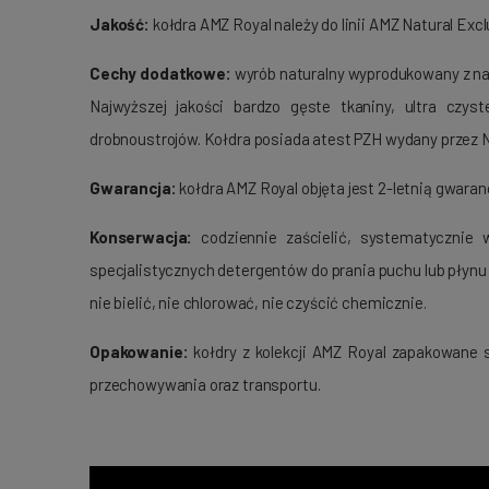
Jakość:
kołdra AMZ Royal należy do linii AMZ Natural Ex
Cechy dodatkowe:
wyrób naturalny wyprodukowany z naj
Najwyższej jakości bardzo gęste tkaniny, ultra czys
drobnoustrojów. Kołdra posiada atest PZH wydany przez 
Gwarancja:
kołdra AMZ Royal objęta jest 2-letnią gwar
Konserwacja:
codziennie zaścielić, systematyczni
specjalistycznych detergentów do prania puchu lub płynu
nie bielić, nie chlorować, nie czyścić chemicznie.
Opakowanie:
kołdry z kolekcji AMZ Royal zapakowane
przechowywania oraz transportu.