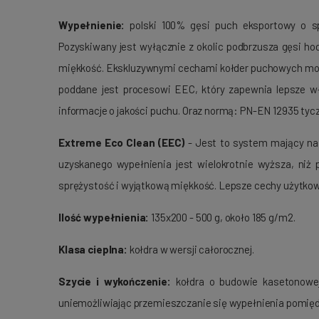
Wypełnienie:
polski 100% gęsi puch eksportowy o sp
Pozyskiwany jest wyłącznie z okolic podbrzusza gęsi h
miękkość. Ekskluzywnymi cechami kołder puchowych możem
poddane jest procesowi EEC, który zapewnia lepsze w
informacje o jakości puchu. Oraz normą: PN-EN 12935 tycz
Extreme Eco Clean (EEC)
- Jest to system mający na 
uzyskanego wypełnienia jest wielokrotnie wyższa, niż
sprężystość i wyjątkową miękkość. Lepsze cechy użytko
Ilość wypełnienia:
135x200 - 500 g, około 185 g/m2.
Klasa cieplna:
kołdra w wersji całorocznej.
Szycie i wykończenie:
kołdra o budowie kasetonowej 
uniemożliwiając przemieszczanie się wypełnienia pomięd