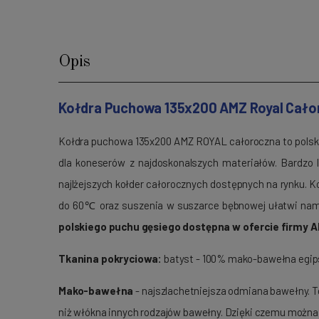
Opis
Kołdra Puchowa 135x200 AMZ Royal Cało
Kołdra puchowa 135x200 AMZ ROYAL całoroczna to polski 
dla koneserów z najdoskonalszych materiałów. Bardzo l
najlżejszych kołder całorocznych dostępnych na rynku. K
do 60℃ oraz suszenia w suszarce bębnowej ułatwi nam
polskiego puchu gęsiego dostępna w ofercie firmy 
Tkanina pokryciowa:
batyst - 100% mako-bawełna egip
Mako-bawełna
- najszlachetniejsza odmiana bawełny. T
niż włókna innych rodzajów bawełny. Dzięki czemu można z 