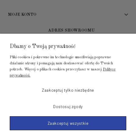
MOJE KONTO
ADRES SHOWROOMU
Dbamy o Twoją prywatność
GALERIA METROPOLIA
ul. Jana Kilińskiego 4
Pliki cookies i pokrewne im technologie umożliwiają poprawne
80-452 Gdańsk
działanie strony i pomagają nam dostosować ofertę do Twoich
potrzeb. Więcej o plikach cookies przeczytasz w naszej
Polityce
tel.: 502 104 104
prywatności.
mail: biuro@luksusowysen.pl
Zaakceptuj tylko niezbędne
Dostosuj zgody
Zaakceptuj wszystkie
© 2011-2026 LuksusowySen.pl