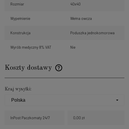
Rozmiar
40x40
Wypełnienie
Wełna owcza
Konstrukcja
Poduszka jednokomorowa
Wyrób medyczny 8% VAT
Nie
Koszty dostawy
Cena nie zawiera ewentualnych kosztów płatności
Kraj wysyłki:
InPost Paczkomaty 24/7
0,00 zł