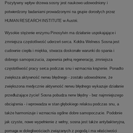
Pozytywny wpływ drzewa sosny jest naukowo udowodniony i
potwierdzony badaniami prowadzonymi na grupie dorosłych przez
HUMAN RESEARCH INSTITUTE w Austrii.
Wysokie stężenie enzymu Pinosylvin ma działanie uspokajające i
zmniejsza częstotliwość uderzeń serca. Kołdra Welness Sosna jest
cudownie ciepła i miękka, stwarza doskonałe warunki do spania i
dobrego samopoczucia, zapewnia pełną regenerację, zmniejsza
częstotliwość pracy serca podczas snu i wzmacnia krążenie. Ponadto
zwiększa aktywność nerwu błędnego - zostało udowodnione, że
zwiększona medycznie aktywność nerwu błędnego wykazuje działanie
przedłużające życie! Sosna pobudza nerw błędny - bez najmniejszego
obciążenia - i wprowadza w stan głębokiego relaksu podczas snu, a
także harmonizuje i wzmacnia ogólne dobre samopoczucie. Podobnie
jak czyste, nowe wypełnienie z wełny, sosna jest także antybakteryjna,
pomaga w dolegliwościach związanych z pogodą i ma właściwości