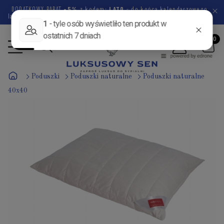
DODATKOWY RABAT
-5%
z kodem:
LATO
- do końca kalendarzowego
lata pozostało
45 dni
18 godzin
55 minut
28 sekund
Poduszki
Poduszki naturalne
Poduszki naturalne
40x40