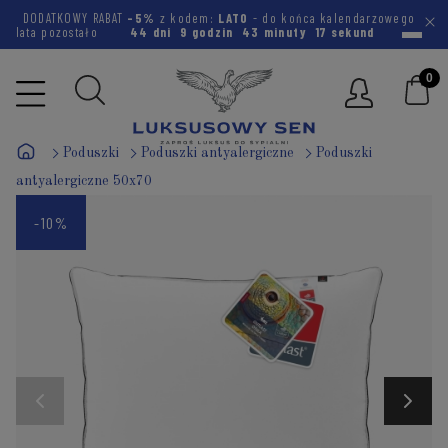
DODATKOWY RABAT
-5%
z kodem:
LATO
- do końca kalendarzowego
lata pozostało
44 dni
9 godzin
43 minuty
16 sekund
Poduszki
Poduszki antyalergiczne
Poduszki
antyalergiczne 50x70
-10%