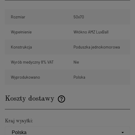
Rozmiar
50x70
Wypełnienie
Włókno AMZ LuxBall
Konstrukcja
Poduszka jednokomorowa
Wyrób medyczny 8% VAT
Nie
Wyprodukowano
Polska
Koszty dostawy
Cena nie zawiera ewentualnych kosztów płatności
Kraj wysyłki: