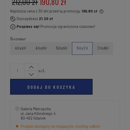
212,00 zł
190,80 zł
Najniższa cena z 30 dni przed tą promocją:
190,80 zł
Jeżeli produkt jest sprzedawany krócej niż 30 dni,
Oszczędzasz
21.20 zł
wyświetlana jest najniższa cena od momentu, kiedy
Pospiesz się!
Promocja ograniczona czasowo!
produkt pojawił się w sprzedaży.
Rozmiar
40x40
40x60
50x60
50x70
70x80
szt.
DODAJ DO KOSZYKA
Galeria Metropolia
ul. Jana Kilińskiego 4
80-452 Gdańsk
Produkt dostępny na magazynie, możliwy odbiór