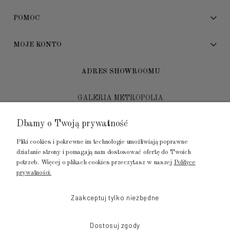
POMOC
MOJE KONTO
ADRES SHOWROOMU
GALERIA METROPOLIA
ul. Jana Kilińskiego 4
Dbamy o Twoją prywatność
80-452 Gdańsk
Pliki cookies i pokrewne im technologie umożliwiają poprawne
tel.: 502 104 104
działanie strony i pomagają nam dostosować ofertę do Twoich
potrzeb. Więcej o plikach cookies przeczytasz w naszej
Polityce
mail: biuro@luksusowysen.pl
prywatności.
Zaakceptuj tylko niezbędne
Dostosuj zgody