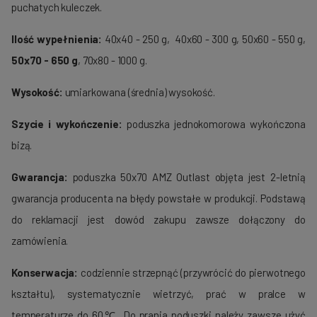
puchatych kuleczek.
Ilość wypełnienia:
40x40 - 250 g, 40x60 - 300 g, 50x60 - 550 g,
50x70 - 650 g
, 70x80 - 1000 g.
Wysokość:
umiarkowana (średnia) wysokość.
Szycie i wykończenie:
poduszka jednokomorowa wykończona
bizą.
Gwarancja:
poduszka 50x70 AMZ Outlast objęta jest 2-letnią
gwarancja producenta na błędy powstałe w produkcji. Podstawą
do reklamacji jest dowód zakupu zawsze dołączony do
zamówienia.
Konserwacja:
codziennie strzepnąć (przywrócić do pierwotnego
kształtu), systematycznie wietrzyć, prać w pralce w
temperaturze do 60℃. Do prania poduszki należy zawsze użyć