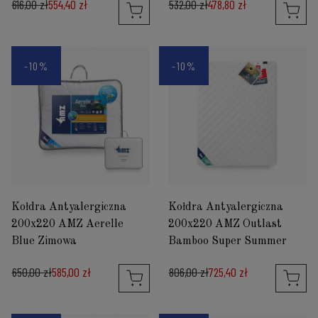
616,00 zł
554,40 zł
532,00 zł
478,80 zł
-10%
-10%
Kołdra Antyalergiczna
Kołdra Antyalergiczna
200x220 AMZ Aerelle
200x220 AMZ Outlast
Blue Zimowa
Bamboo Super Summer
650,00 zł
585,00 zł
806,00 zł
725,40 zł