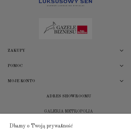
ZAKUPY
POMOC
MOJE KONTO
ADRES SHOWROOMU
GALERIA METROPOLIA
ul. Jana Kilińskiego 4
Dbamy o Twoją prywatność
80-452 Gdańsk