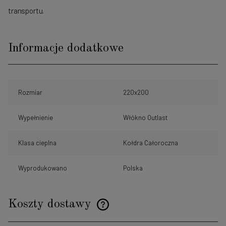
transportu.
Informacje dodatkowe
Rozmiar
220x200
Wypełnienie
Włókno Outlast
Klasa cieplna
Kołdra Całoroczna
Wyprodukowano
Polska
Koszty dostawy
Cena nie zawiera ewentualnych kosztów płatności