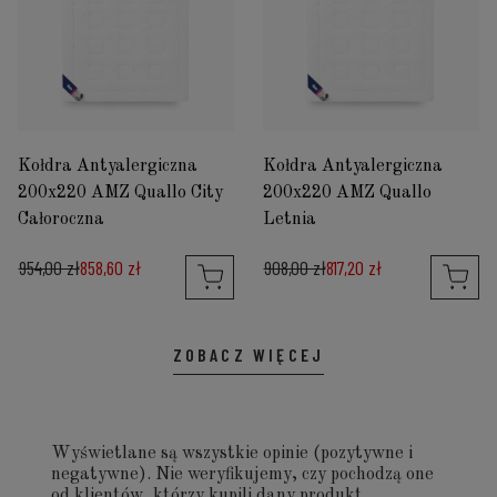
Kołdra Antyalergiczna
Kołdra Antyalergiczna
200x220 AMZ Quallo City
200x220 AMZ Quallo
Całoroczna
Letnia
954,00 zł
858,60 zł
908,00 zł
817,20 zł
ZOBACZ WIĘCEJ
Wyświetlane są wszystkie opinie (pozytywne i
negatywne). Nie weryfikujemy, czy pochodzą one
od klientów, którzy kupili dany produkt.