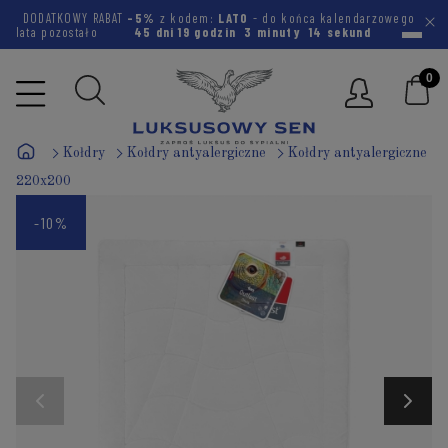
DODATKOWY RABAT
-5%
z kodem:
LATO
- do końca kalendarzowego
lata pozostało
45 dni
19 godzin
3 minuty
14 sekund
Kołdry
Kołdry antyalergiczne
Kołdry antyalergiczne
220x200
-10%