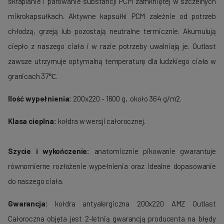
skraplanie i parowanie substancji PCM zamkniętej w szczelnych
mikrokapsułkach. Aktywne kapsułki PCM zależnie od potrzeb
chłodzą, grzeją lub pozostają neutralne termicznie. Akumulują
ciepło z naszego ciała i w razie potrzeby uwalniają je. Outlast
zawsze utrzymuje optymalną temperaturę dla ludzkiego ciała w
granicach 37℃.
Ilość wypełnienia:
200x220 - 1600 g, około 364 g/m2.
Klasa cieplna:
kołdra w wersji całorocznej.
Szycie i wykończenie:
anatomicznie
pikowanie gwarantuje
równomierne rozłożenie wypełnienia oraz idealne dopasowanie
do naszego ciała.
Gwarancja:
kołdra antyalergiczna 200x220 AMZ Outlast
Całoroczna objęta jest 2-letnią gwarancją producenta na błędy