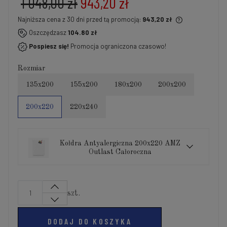
1 048,00 zł
943,20 zł
Najniższa cena z 30 dni przed tą promocją:
943,20 zł
Jeżeli produkt jest sprzedawany krócej niż 30 dni,
Oszczędzasz
104.80 zł
wyświetlana jest najniższa cena od momentu, kiedy
Pospiesz się!
Promocja ograniczona czasowo!
produkt pojawił się w sprzedaży.
Rozmiar
135x200
155x200
180x200
200x200
200x220
220x240
Kołdra Antyalergiczna 200x220 AMZ
Outlast Całoroczna
szt.
DODAJ DO KOSZYKA