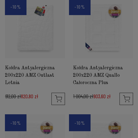
-10%
-10%
Kołdra Antyalergiczna
Kołdra Antyalergiczna
200x220 AMZ Outlast
200x220 AMZ Quallo
Letnia
Całoroczna Plus
912,00 zł
820,80 zł
1 004,00 zł
903,60 zł
-10%
-10%