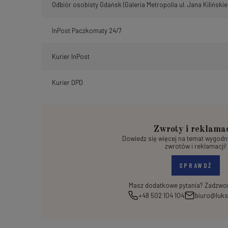
Odbiór osobisty Gdańsk
(Galeria Metropolia ul. Jana Kilińskie
InPost Paczkomaty 24/7
Kurier InPost
Kurier DPD
Zwroty i reklama
Dowiedz się więcej na temat wygod
zwrotów i reklamacji!
SPRAWDŹ
Masz dodatkowe pytania? Zadzwoń
+48 502 104 104
biuro@luks