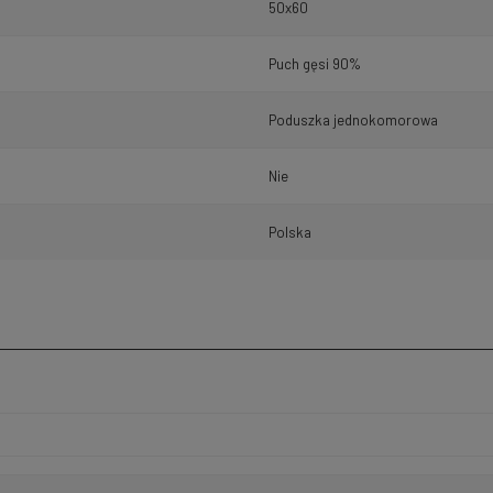
50x60
Puch gęsi 90%
Poduszka jednokomorowa
Nie
Polska
h kosztów