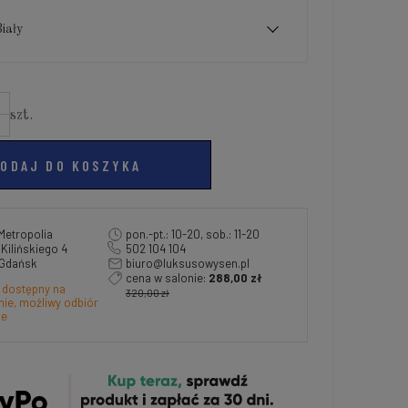
iały
szt.
ODAJ DO KOSZYKA
Metropolia
pon.-pt.: 10-20, sob.: 11-20
a Kilińskiego 4
502 104 104
 Gdańsk
biuro@luksusowysen.pl
cena w salonie:
288,00 zł
 dostępny na
320,00 zł
ie, możliwy odbiór
ie