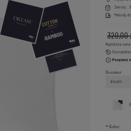
Zwroty:
Metody do
320,00 
Najniższa cena
Oszczędza
Jeżel
Pospiesz s
30 dn
momen
Rozmiar
sprze
40x40
*
Kolor: