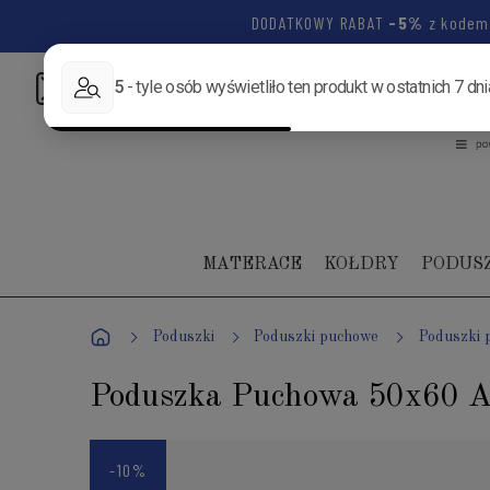
DODATKOWY RABAT
-5%
z kode
Napisz:
biuro@luksusowysen.pl
Zadzwoń:
+48 502 1
MATERACE
KOŁDRY
PODUS
Poduszki
Poduszki puchowe
Poduszki 
Poduszka Puchowa 50x60 
-10%