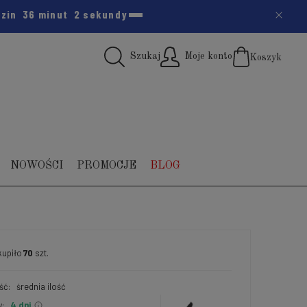
dzin
36 minut
1 sekunda
Szukaj
Moje konto
Koszyk
(pus
NOWOŚCI
PROMOCJE
BLOG
upiło
70
szt.
ść:
średnia ilość
:
4 dni