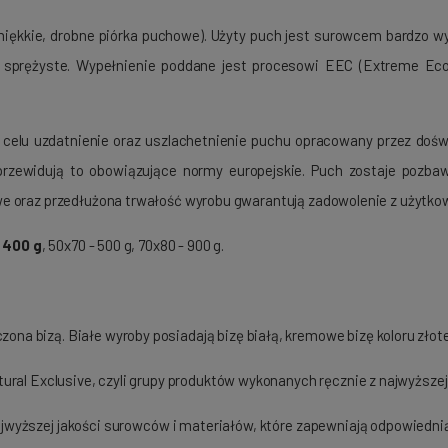
iękkie, drobne piórka puchowe). Użyty puch jest surowcem bardzo wy
 sprężyste. Wypełnienie poddane jest procesowi EEC (Extreme Eco
celu uzdatnienie oraz uszlachetnienie puchu opracowany przez dośw
 przewidują to obowiązujące normy europejskie. Puch zostaje pozb
we oraz przedłużona trwałość wyrobu gwarantują zadowolenie z użytk
 400 g
, 50x70 - 500 g, 70x80 - 900 g.
a bizą. Białe wyroby posiadają bizę białą, kremowe bizę koloru złot
ural Exclusive, czyli grupy produktów wykonanych ręcznie z najwyższe
wyższej jakości surowców i materiałów, które zapewniają odpowiednią