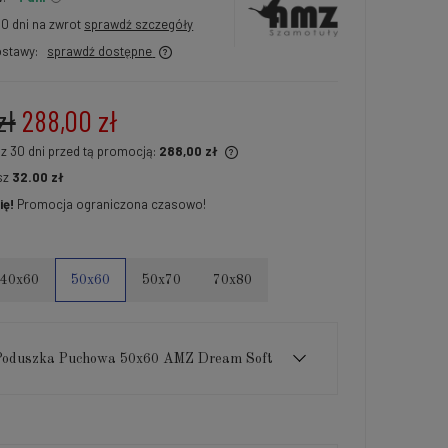
30 dni na zwrot
sprawdź szczegóły
stawy:
sprawdź dostępne
zł
288,00 zł
 z 30 dni przed tą promocją:
288,00 zł
sz
32.00 zł
i produkt jest sprzedawany krócej niż
ię!
Promocja ograniczona czasowo!
i, wyświetlana jest najniższa cena od
tu, kiedy produkt pojawił się w
daży.
40x60
50x60
50x70
70x80
Poduszka Puchowa 50x60 AMZ Dream Soft