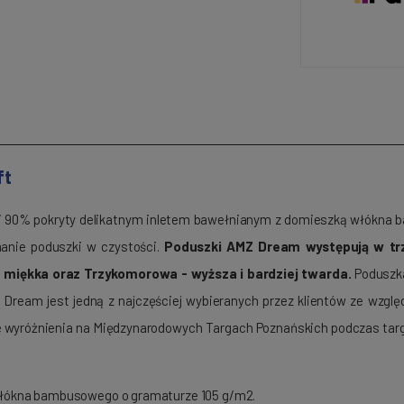
ft
i 90% pokryty delikatnym inletem bawełnianym z domieszką włókna
anie poduszki w czystości.
Poduszki AMZ Dream występują w trz
e miękka oraz Trzykomorowa - wyższa i bardziej twarda.
Poduszk
 Dream jest jedną z najczęściej wybieranych przez klientów ze wzg
e wyróżnienia na Międzynarodowych Targach Poznańskich podczas ta
włókna bambusowego o gramaturze 105 g/m2.