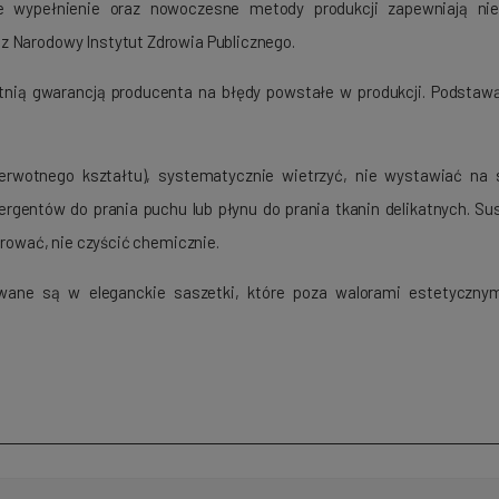
te wypełnienie oraz nowoczesne metody produkcji zapewniają nie
z Narodowy Instytut Zdrowia Publicznego.
tnią gwarancją producenta na błędy powstałe w produkcji. Podstaw
ierwotnego kształtu), systematycznie wietrzyć, nie wystawiać na 
rgentów do prania puchu lub płynu do prania tkanin delikatnych. S
orować, nie czyścić chemicznie.
wane są w eleganckie saszetki, które poza walorami estetyczny