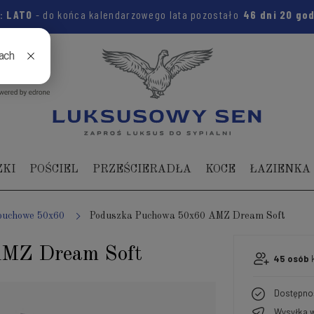
m:
LATO
- do końca kalendarzowego lata pozostało
46 dni
20 go
04 104
ZKI
POŚCIEL
PRZEŚCIERADŁA
KOCE
ŁAZIENKA
puchowe 50x60
Poduszka Puchowa 50x60 AMZ Dream Soft
AMZ Dream Soft
45
osób
k
Dostępno
Wysyłka w