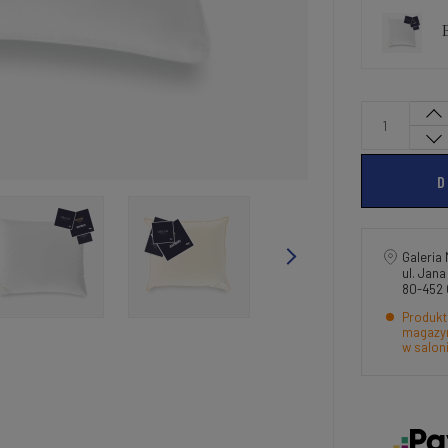
B
D
Galeria 
ul. Jan
80-452
Produkt
magazyn
w salon