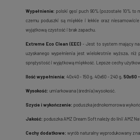
Wypełnienie:
polski gęsi puch 90% (pozostałe 10% to m
czemu poduszki są miękkie i lekkie oraz niesamowicie
wyjątkową czystość i brak zapachu.
Extreme Eco Clean (EEC)
- Jest to system mający na 
uzyskanego wypełnienia jest wielokrotnie wyższa, niż
sprężystość i wyjątkową miękkość. Lepsze cechy użytko
Ilość wypełnienia:
40x40 - 150 g, 40x60 - 240 g,
50x60 -
Wysokość:
umiarkowana (średnia) wysokość.
Szycie i wykończenie:
poduszka jednokomorowa wykończon
Jakość:
poduszka AMZ Dream Soft należy do linii AMZ Nat
Cechy dodatkowe:
wyrób naturalny wyprodukowany z naj