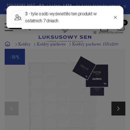
DODATKOWY RABAT
-5%
z kodem:
LATO
- do końca kalendarzowego
lata pozostało
43 dni
4 godziny
9 minut
51 sekund
Kołdry
Kołdry puchowe
Kołdry puchowe 155x200
-10%