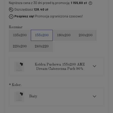
Najniższa cena z 30 dni przed tą promocją:
1 155,60 zł
Jeżeli produkt jest sprzedawany krócej niż 30 dni,
Oszczędzasz
128.40 zł
wyświetlana jest najniższa cena od momentu, kiedy
Pospiesz się!
Promocja ograniczona czasowo!
produkt pojawił się w sprzedaży.
Rozmiar
135x200
155x200
180x200
200x200
220x200
240x220
Kołdra Puchowa 155x200 AMZ
Dream Całoroczna Puch 90%
*
Kolor:
Biały