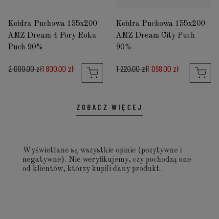
Kołdra Puchowa 155x200
Kołdra Puchowa 155x200
AMZ Dream 4 Pory Roku
AMZ Dream City Puch
Puch 90%
90%
2 000,00 zł
1 800,00 zł
1 220,00 zł
1 098,00 zł
ZOBACZ WIĘCEJ
Wyświetlane są wszystkie opinie (pozytywne i
negatywne). Nie weryfikujemy, czy pochodzą one
od klientów, którzy kupili dany produkt.