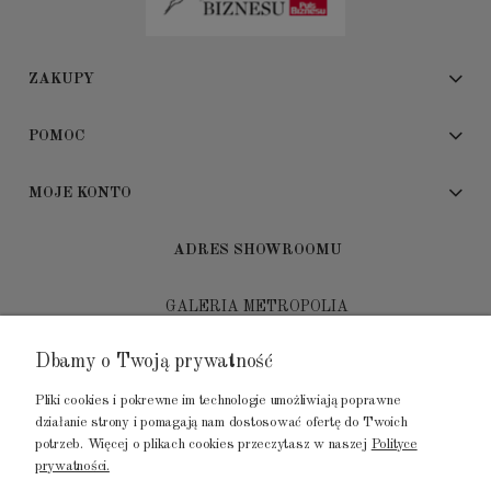
ZAKUPY
POMOC
MOJE KONTO
ADRES SHOWROOMU
GALERIA METROPOLIA
ul. Jana Kilińskiego 4
Dbamy o Twoją prywatność
80-452 Gdańsk
Pliki cookies i pokrewne im technologie umożliwiają poprawne
tel.: 502 104 104
działanie strony i pomagają nam dostosować ofertę do Twoich
potrzeb. Więcej o plikach cookies przeczytasz w naszej
Polityce
mail: biuro@luksusowysen.pl
prywatności.