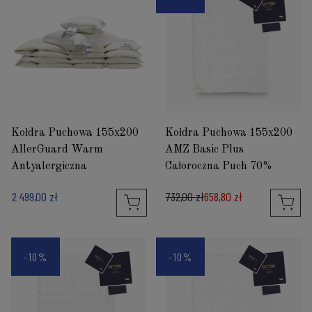
Kołdra Puchowa 155x200
Kołdra Puchowa 155x200
AllerGuard Warm
AMZ Basic Plus
Antyalergiczna
Całoroczna Puch 70%
2 499,00 zł
732,00 zł
658,80 zł
-10%
-10%