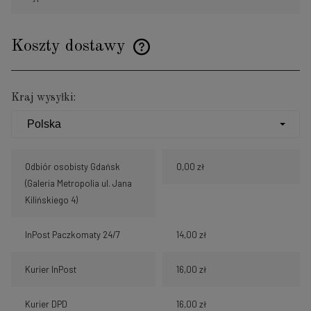
Koszty dostawy
Cena nie zawiera ewentualnych kosztów płatności
Kraj wysyłki:
Odbiór osobisty Gdańsk
0,00 zł
(Galeria Metropolia ul. Jana
Kilińskiego 4)
InPost Paczkomaty 24/7
14,00 zł
Kurier InPost
16,00 zł
Kurier DPD
16,00 zł