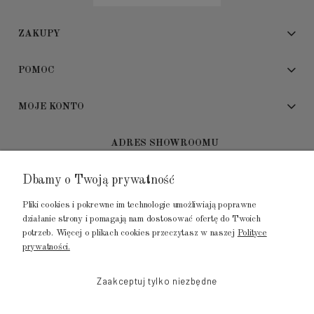
ZAKUPY
POMOC
MOJE KONTO
ADRES SHOWROOMU
Dbamy o Twoją prywatność
GALERIA METROPOLIA
ul. Jana Kilińskiego 4
Pliki cookies i pokrewne im technologie umożliwiają poprawne
80-452 Gdańsk
działanie strony i pomagają nam dostosować ofertę do Twoich
potrzeb. Więcej o plikach cookies przeczytasz w naszej
Polityce
tel.: 502 104 104
prywatności.
mail: biuro@luksusowysen.pl
Zaakceptuj tylko niezbędne