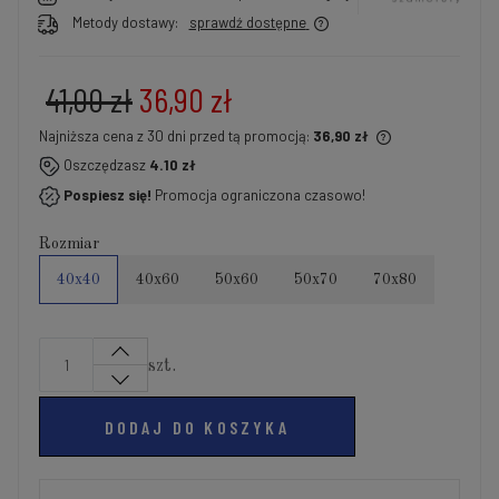
Metody dostawy:
sprawdź dostępne
41,00 zł
36,90 zł
Najniższa cena z 30 dni przed tą promocją:
36,90 zł
Jeżeli produkt jest sprzedawany krócej niż 30 dni,
Oszczędzasz
4.10 zł
wyświetlana jest najniższa cena od momentu, kiedy
Pospiesz się!
Promocja ograniczona czasowo!
produkt pojawił się w sprzedaży.
Rozmiar
40x40
40x60
50x60
50x70
70x80
szt.
DODAJ DO KOSZYKA