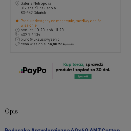
Galeria Metropolia
ul. Jana Kilińskiego 4
80-452 Gdańsk
Produkt dostępny na magazynie, możliwy odbiór
w salonie
pon.-pt.: 10-20, sob.: 11-20
502 104 104
biuro@luksusowysen.pl
cena w salonie:
36,90 zł
41,00 zł
Opis
Poduszka Antyalergiczna 40x40 AMZ Cotton