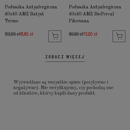
Poduszka Antyalergiczna
Poduszka Antyalergiczna
40x40 AMZ Batyst
40x40 AMZ BioPercal
Termo
Pikowana
102,00 zł
91,80 zł
80,00 zł
72,00 zł
ZOBACZ WIĘCEJ
Wyświetlane są wszystkie opinie (pozytywne i
negatywne). Nie weryfikujemy, czy pochodzą one
od klientów, którzy kupili dany produkt.