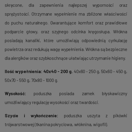
skręcone, dla zapewnienia najlepszej wyporności oraz
sprężystości. Otrzymane wypełnienie ma zbliżone właściwości
do puchu naturalnego. Gwarantujące komfort oraz prawidłowe
podparcie głowy, oraz szyjnego odcinka kręgosłupa. Włókna
posiadają kanaliki, które umożliwiają odpowiednią cyrkulację
powietrza oraz redukują wagę wypełnienia. Włókna są bezpieczne
dla alergików oraz szybkoschnące ułatwiając utrzymanie higieny.
Ilość wypełnienia:
40x40 - 200 g
, 40x60 - 250 g, 50x60 - 450 g,
50x70 - 550 g, 70x80 - 1000 g.
Wysokość:
poduszka posiada zamek błyskawiczny
umożliwiający regulację wysokości oraz twardości.
Szycie i wykończenie:
poduszka uszyta z pikówki
trójwarstwowej (tkanina pokryciowa, włóknina, wigofil).