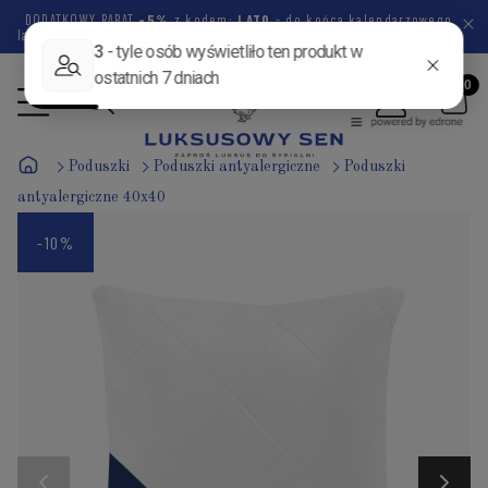
DODATKOWY RABAT
-5%
z kodem:
LATO
- do końca kalendarzowego
lata pozostało
45 dni
19 godzin
30 minut
15 sekund
Poduszki
Poduszki antyalergiczne
Poduszki
antyalergiczne 40x40
-10%