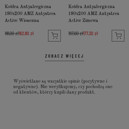
Kołdra Antyalergiczna
Kołdra Antyalergiczna
180x200 AMZ Antystres
180x200 AMZ Antystres
Active Wiosenna
Active Zimowa
181,00 zł
162,90 zł
197,00 zł
177,30 zł
ZOBACZ WIĘCEJ
Wyświetlane są wszystkie opinie (pozytywne i
negatywne). Nie weryfikujemy, czy pochodzą one
od klientów, którzy kupili dany produkt.