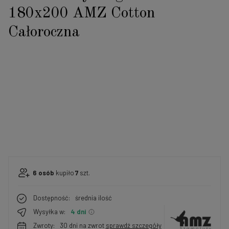
180x200 AMZ Cotton
Całoroczna
6
osób
kupiło
7
szt.
Dostępność:
średnia ilość
Wysyłka w:
4 dni
Zwroty:
30 dni na zwrot
sprawdź szczegóły