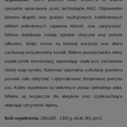
specjalnie opracowane przez technologów AMZ. Odpowiednio
dobrana długość oraz grubość wydrążonych, karbikowanych
włókien poliestrowych zapewnia lekkość oraz sprężystość.
Włókna dodatkowo zostały spiralnie skręcone oraz pokryte
silikonem, dzięki czemu są bardziej puszyste oraz dłużej
zachowują swój pierwotny kształt. Włókno posiada bardzo dobry
współczynnik termoizolacji, zapewniając ciepło przy zachowaniu
niskiej wagi wyrobu. Natomiast optymalna cyrkulacja powietrza
pozwala ciału oddychać i optymalizować temperaturę podczas
snu. Kołdry wypełnione są włókniną w postaci jednolitego płata.
Włókna są bezpieczne dla alergików oraz szybkoschnące
ułatwiając utrzymanie higieny.
Ilość wypełnienia:
180x200 - 1300 g, około 361 g/m2.