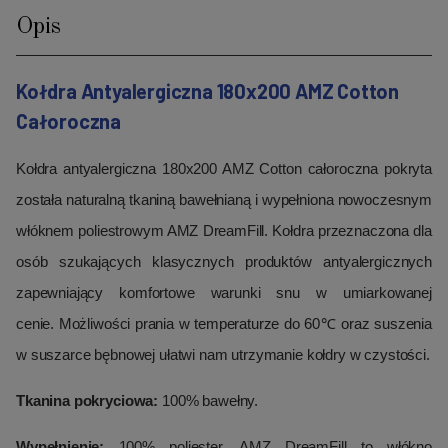
Opis
Kołdra Antyalergiczna 180x200 AMZ Cotton
Całoroczna
Kołdra antyalergiczna 180x200 AMZ Cotton całoroczna pokryta
została naturalną tkaniną bawełnianą i wypełniona nowoczesnym
włóknem poliestrowym AMZ DreamFill. Kołdra przeznaczona dla
osób szukających klasycznych produktów antyalergicznych
zapewniający komfortowe warunki snu w umiarkowanej
cenie. Możliwości prania w temperaturze do 60℃ oraz suszenia
w suszarce bębnowej ułatwi nam utrzymanie kołdry w czystości.
Tkanina pokryciowa:
100% bawełny.
Wypełnienie:
100% poliester, AMZ DreamFill to włókno