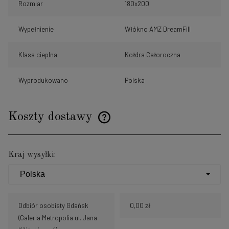
Rozmiar
180x200
Wypełnienie
Włókno AMZ DreamFill
Klasa cieplna
Kołdra Całoroczna
Wyprodukowano
Polska
Koszty dostawy
Cena nie zawiera ewentualnych kosztów płatności
Kraj wysyłki:
Odbiór osobisty Gdańsk
0,00 zł
(Galeria Metropolia ul. Jana