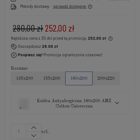
Metody dostawy:
sprawdź dostępne
280,00 zł
252,00 zł
Najniższa cena z 30 dni przed tą promocją:
252,00 zł
Jeżeli produkt jest sprzedawany krócej niż 30 dni,
Oszczędzasz
28.00 zł
wyświetlana jest najniższa cena od momentu, kiedy
Pospiesz się!
Promocja ograniczona czasowo!
produkt pojawił się w sprzedaży.
Rozmiar
135x200
155x200
180x200
200x220
Kołdra Antyalergiczna 180x200 AMZ
Cotton Całoroczna
szt.