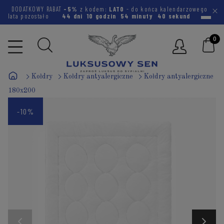
DODATKOWY RABAT
-5%
z kodem:
LATO
- do końca kalendarzowego
lata pozostało
44 dni
10 godzin
54 minuty
39 sekund
Kołdry
Kołdry antyalergiczne
Kołdry antyalergiczne
180x200
-10%