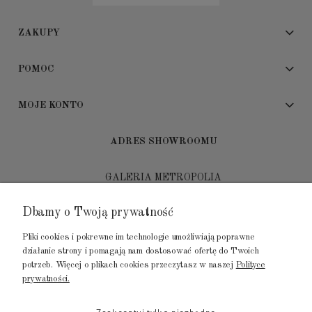
ZAKUPY
POMOC
MOJE KONTO
ADRES SHOWROOMU
GALERIA METROPOLIA
ul. Jana Kilińskiego 4
Dbamy o Twoją prywatność
80-452 Gdańsk
Pliki cookies i pokrewne im technologie umożliwiają poprawne
tel.: 502 104 104
działanie strony i pomagają nam dostosować ofertę do Twoich
potrzeb. Więcej o plikach cookies przeczytasz w naszej
Polityce
mail: biuro@luksusowysen.pl
prywatności.