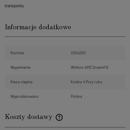
transportu.
Informacje dodatkowe
Rozmiar
220x200
Wypełnienie
Włókno AMZ DreamFill
Klasa cieplna
Kołdra 4 Pory roku
Wyprodukowano
Polska
Koszty dostawy
Cena nie zawiera ewentualnych kosztów płatności