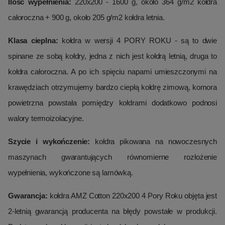
Ilość wypełnienia:
220x200 - 1600 g, około 364 g/m2 kołdra
całoroczna + 900 g, około 205 g/m2 kołdra letnia.
Klasa cieplna:
kołdra w wersji 4 PORY ROKU - są to dwie
spinane ze sobą kołdry, jedna z nich jest kołdrą letnią, druga to
kołdra całoroczna. A po ich spięciu napami umieszczonymi na
krawędziach otrzymujemy bardzo ciepłą kołdrę zimową, komora
powietrzna powstała pomiędzy kołdrami dodatkowo podnosi
walory termoizolacyjne.
Szycie i wykończenie:
kołdra pikowana na nowoczesnych
maszynach gwarantujących równomierne rozłożenie
wypełnienia, wykończone są lamówką.
Gwarancja:
kołdra AMZ Cotton 220x200 4 Pory Roku objęta jest
2-letnią gwarancją producenta na błędy powstałe w produkcji.