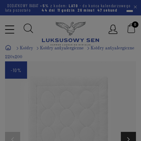
DODATKOWY RABAT
-5%
z kodem:
LATO
- do końca kalendarzowego
lata pozostało
44 dni
11 godzin
26 minut
46 sekund
Kołdry
Kołdry antyalergiczne
Kołdry antyalergiczne
220x200
-10%