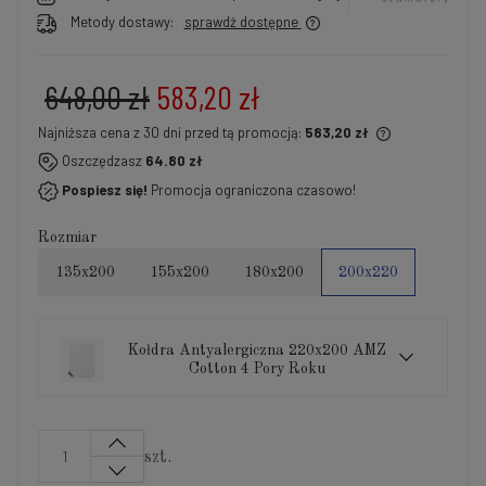
Metody dostawy:
sprawdź dostępne
648,00 zł
583,20 zł
Najniższa cena z 30 dni przed tą promocją:
583,20 zł
Jeżeli produkt jest sprzedawany krócej niż 30 dni,
Oszczędzasz
64.80 zł
wyświetlana jest najniższa cena od momentu, kiedy
Pospiesz się!
Promocja ograniczona czasowo!
produkt pojawił się w sprzedaży.
Rozmiar
135x200
155x200
180x200
200x220
Kołdra Antyalergiczna 220x200 AMZ
Cotton 4 Pory Roku
szt.