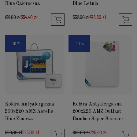
Blue Całoroczna
Blue Letnia
616,00 zł
554,40 zł
532,00 zł
478,80 zł
-10%
-10%
Kołdra Antyalergiczna
Kołdra Antyalergiczna
200x220 AMZ Aerelle
200x220 AMZ Outlast
Blue Zimowa
Bamboo Super Summer
650,00 zł
585,00 zł
806,00 zł
725,40 zł