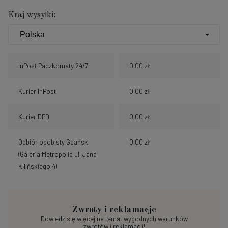
Kraj wysyłki:
InPost Paczkomaty 24/7
0,00 zł
Kurier InPost
0,00 zł
Kurier DPD
0,00 zł
Odbiór osobisty Gdańsk
0,00 zł
(Galeria Metropolia ul. Jana
Kilińskiego 4)
Zwroty i reklamacje
Dowiedz się więcej na temat wygodnych warunków
zwrotów i reklamacji!