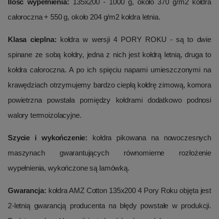
Ilość wypełnienia:
135x200 - 1000 g, około 370 g/m2 kołdra
całoroczna + 550 g, około 204 g/m2 kołdra letnia.
Klasa cieplna:
kołdra w wersji 4 PORY ROKU - są to dwie
spinane ze sobą kołdry, jedna z nich jest kołdrą letnią, druga to
kołdra całoroczna. A po ich spięciu napami umieszczonymi na
krawędziach otrzymujemy bardzo ciepłą kołdrę zimową, komora
powietrzna powstała pomiędzy kołdrami dodatkowo podnosi
walory termoizolacyjne.
Szycie i wykończenie:
kołdra pikowana na nowoczesnych
maszynach gwarantujących równomierne rozłożenie
wypełnienia, wykończone są lamówką.
Gwarancja:
kołdra AMZ Cotton 135x200 4 Pory Roku objęta jest
2-letnią gwarancją producenta na błędy powstałe w produkcji.