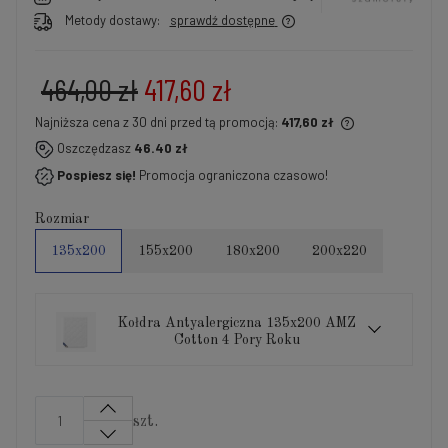
Metody dostawy:
sprawdź dostępne
464,00 zł
417,60 zł
Najniższa cena z 30 dni przed tą promocją:
417,60 zł
Jeżeli produkt jest sprzedawany krócej niż 30 dni,
Oszczędzasz
46.40 zł
wyświetlana jest najniższa cena od momentu, kiedy
Pospiesz się!
Promocja ograniczona czasowo!
produkt pojawił się w sprzedaży.
Rozmiar
135x200
155x200
180x200
200x220
Kołdra Antyalergiczna 135x200 AMZ
Cotton 4 Pory Roku
szt.