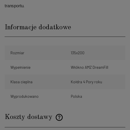
transportu.
Informacje dodatkowe
Rozmiar
135x200
Wypełnienie
Włókno AMZ DreamFill
Klasa cieplna
Kołdra 4 Pory roku
Wyprodukowano
Polska
Koszty dostawy
Cena nie zawiera ewentualnych kosztów płatności