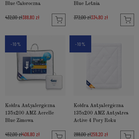
Blue Całoroczna
Blue Letnia
432,00 zł
388,80 zł
372,00 zł
334,80 zł
-10%
-10%
Kołdra Antyalergiczna
Kołdra Antyalergiczna
135x200 AMZ Aerelle
135x200 AMZ Antystres
Blue Zimowa
Active 4 Pory Roku
452,00 zł
406,80 zł
288,00 zł
259,20 zł