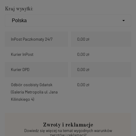
Kraj wysyłki:
InPost Paczkomaty 24/7
0,00 zł
Kurier InPost
0,00 zł
Kurier DPD
0,00 zł
Odbiór osobisty Gdańsk
0,00 zł
(Galeria Metropolia ul. Jana
Kilińskiego 4)
Zwroty i reklamacje
Dowiedz się więcej na temat wygodnych warunków
zwrotów i reklamacji!