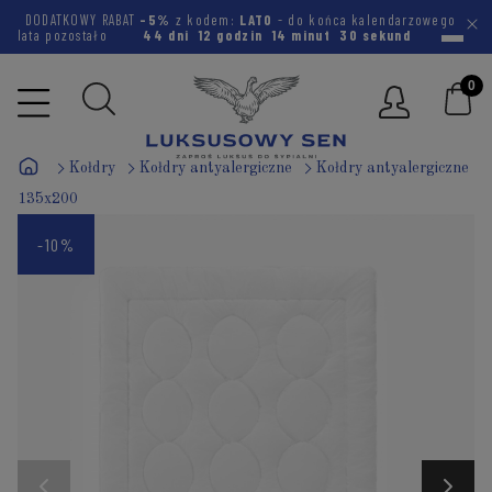
DODATKOWY RABAT
-5%
z kodem:
LATO
- do końca kalendarzowego
lata pozostało
44 dni
12 godzin
14 minut
29 sekund
Kołdry
Kołdry antyalergiczne
Kołdry antyalergiczne
135x200
-10%