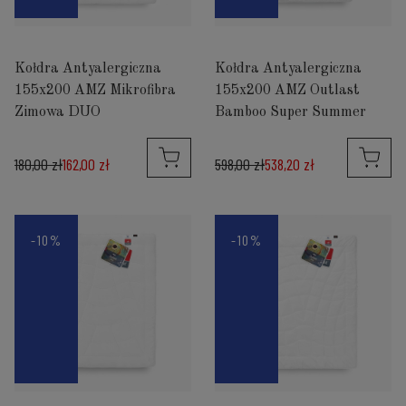
Kołdra Antyalergiczna
Kołdra Antyalergiczna
155x200 AMZ Mikrofibra
155x200 AMZ Outlast
Zimowa DUO
Bamboo Super Summer
180,00 zł
162,00 zł
598,00 zł
538,20 zł
-10%
-10%