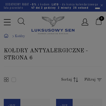
DODATKOWY RABAT
-5%
z kodem:
LATO
- do końca kalendarzowego
lata pozostało
47 dni
2 godziny
2 minuty
25 sekund
Kołdry
KOŁDRY ANTYALERGICZNE -
STRONA 6
Sortuj
Filtruj
-10%
-10%