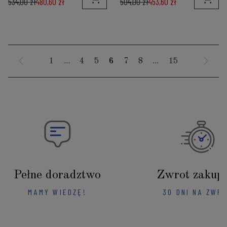
534,00 zł
480,60 zł
504,00 zł
453,60 zł
1
...
4
5
6
7
8
...
15
Pełne doradztwo
Zwrot zakup
MAMY WIEDZĘ!
30 DNI NA ZWR