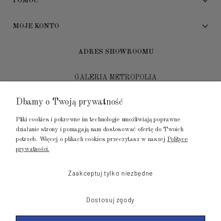
POMOC
MOJE KONTO
ADRES SHOWROOMU
GALERIA METROPOLIA
ul. Jana Kilińskiego 4
Dbamy o Twoją prywatność
80-452 Gdańsk
Pliki cookies i pokrewne im technologie umożliwiają poprawne
tel.: 502 104 104
działanie strony i pomagają nam dostosować ofertę do Twoich
potrzeb. Więcej o plikach cookies przeczytasz w naszej
Polityce
mail: biuro@luksusowysen.pl
prywatności.
Zaakceptuj tylko niezbędne
Dostosuj zgody
© 2011-2026 LuksusowySen.pl