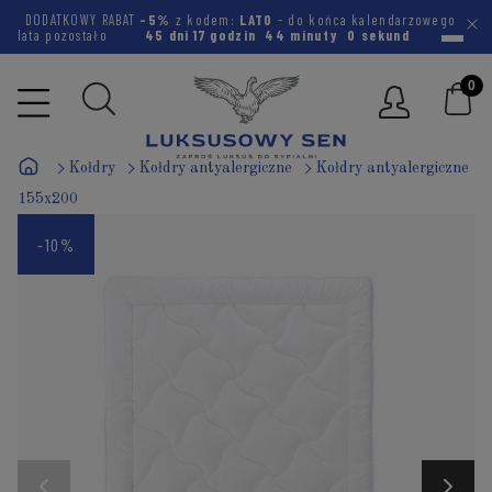
DODATKOWY RABAT
-5%
z kodem:
LATO
- do końca kalendarzowego
lata pozostało
45 dni
17 godzin
43 minuty
59 sekund
Kołdry
Kołdry antyalergiczne
Kołdry antyalergiczne
155x200
-10%