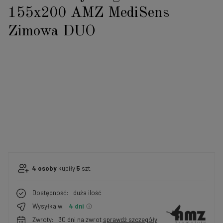
155x200 AMZ MediSens
Zimowa DUO
4
osoby
kupiły
5
szt.
Dostępność:
duża ilość
Wysyłka w:
4 dni
Zwroty:
30 dni na zwrot
sprawdź szczegóły