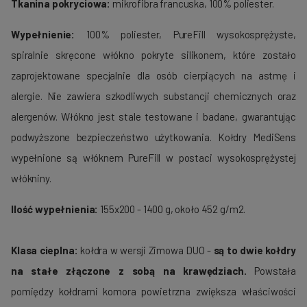
Tkanina pokryciowa:
mikrofibra francuska, 100% poliester.
Wypełnienie:
100% poliester, PureFill wysokosprężyste,
spiralnie skręcone włókno pokryte silikonem, które zostało
zaprojektowane specjalnie dla osób cierpiących na astmę i
alergie. Nie zawiera szkodliwych substancji chemicznych oraz
alergenów. Włókno jest stale testowane i badane, gwarantując
podwyższone bezpieczeństwo użytkowania. Kołdry MediSens
wypełnione są włóknem PureFill w postaci wysokosprężystej
włókniny.
Ilość wypełnienia:
155x200 - 1400 g, około 452 g/m2.
Klasa cieplna:
kołdra w wersji Zimowa DUO -
są to dwie kołdry
na stałe złączone z sobą na krawędziach.
Powstała
pomiędzy kołdrami komora powietrzna zwiększa właściwości