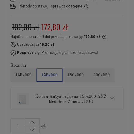
Metody dostawy:
sprawdź dostępne
192,00 zł
172,80 zł
Najniższa cena z 30 dni przed tą promocją:
172,80 zł
Jeżeli produkt jest sprzedawany krócej niż 30 dni,
Oszczędzasz
19.20 zł
wyświetlana jest najniższa cena od momentu, kiedy
Pospiesz się!
Promocja ograniczona czasowo!
produkt pojawił się w sprzedaży.
Rozmiar
135x200
155x200
180x200
200x220
Kołdra Antyalergiczna 155x200 AMZ
MediSens Zimowa DUO
szt.