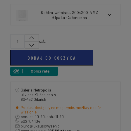
Kołdra wełniana 200x200 AMZ
Alpaka Całoroczna
szt.
DODAJ DO KOSZYKA
Galeria Metropolia
ul. Jana Kilińskiego 4
80-452 Gdańsk
Produkt dostępny na magazynie, możliwy odbiór
w salonie
pon.-pt.: 10-20, sob.: 11-20
502 104 104
biuro@luksusowysen.pl
cena w salonie:
993,60 zł
1 104,00 zł