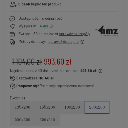
6
osób
kupiło
ten produkt
Dostępność:
średnia ilość
Wysyłka w:
4 dni
Zwroty:
30 dni na zwrot
sprawdź szczegóły
Metody dostawy:
sprawdź dostępne
1 104,00 zł
993,60 zł
Najniższa cena z 30 dni przed tą promocją:
993,60 zł
Jeżeli produkt jest sprzedawany krócej niż 30 dni,
Oszczędzasz
110.40 zł
wyświetlana jest najniższa cena od momentu, kiedy
Pospiesz się!
Promocja ograniczona czasowo!
produkt pojawił się w sprzedaży.
Rozmiar
135x200
155x200
180x200
200x200
200x220
220x240