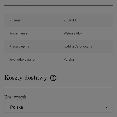
Rozmiar
200x200
Wypełnienie
Wełna z Alpki
Klasa cieplna
Kołdra Całoroczna
Wyprodukowano
Polska
Koszty dostawy
Cena nie zawiera ewentualnych kosztów płatności
Kraj wysyłki: