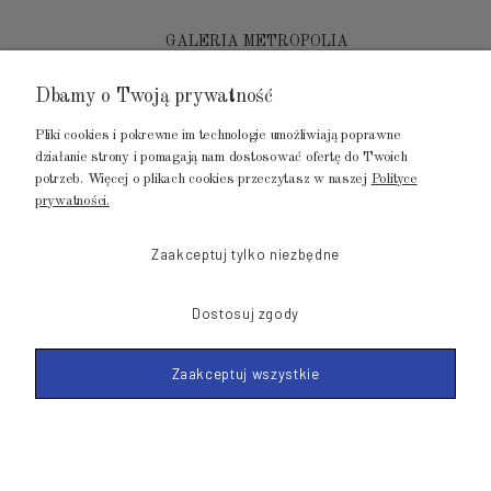
GALERIA METROPOLIA
ul. Jana Kilińskiego 4
Dbamy o Twoją prywatność
80-452 Gdańsk
Pliki cookies i pokrewne im technologie umożliwiają poprawne
tel.: 502 104 104
działanie strony i pomagają nam dostosować ofertę do Twoich
potrzeb. Więcej o plikach cookies przeczytasz w naszej
Polityce
mail: biuro@luksusowysen.pl
prywatności.
Zaakceptuj tylko niezbędne
Dostosuj zgody
© 2011-2026 LuksusowySen.pl
Zaakceptuj wszystkie
Shoper Premium
Made with
by mamezi.pl
POKAŻ PEŁNĄ WERSJĘ STRONY