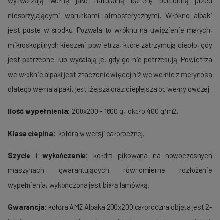
wytwarzają wełnę jako naturalną barierę ochronną przed
niesprzyjającymi warunkami atmosferycznymi. Włókno alpaki
jest puste w środku. Pozwala to włóknu na uwięzienie małych,
mikroskopijnych kieszeni powietrza, które zatrzymują ciepło, gdy
jest potrzebne, lub wydalają je, gdy go nie potrzebują. Powietrza
we włóknie alpaki jest znaczenie więcej niż we wełnie z merynosa
dlatego wełna alpaki, jest lżejsza oraz cieplejsza od wełny owczej.
Ilość wypełnienia:
200x200 - 1600 g, około 400 g/m2.
Klasa cieplna:
kołdra w wersji całorocznej.
Szycie i wykończenie:
kołdra pikowana na nowoczesnych
maszynach gwarantujących równomierne rozłożenie
wypełnienia, wykończona jest białą lamówką.
Gwarancja:
kołdra AMZ Alpaka 200x200 całoroczna objęta jest 2-