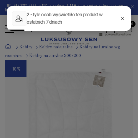
DODATKOWY RABAT
-5%
z kodem:
LATO
- do końca kalendarzowego
lata pozostało
43 dni
14 godzin
35 minut
56 sekund
Kołdry
Kołdry naturalne
Kołdry naturalne wg
rozmiaru
Kołdry naturalne 200x200
-10%