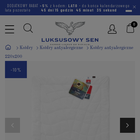
DODATKOWY RABAT
-5%
z kodem:
LATO
- do końca kalendarzowego
lata pozostało
45 dni
15 godzin
45 minut
34 sekundy
Kołdry
Kołdry antyalergiczne
Kołdry antyalergiczne
220x200
-10%