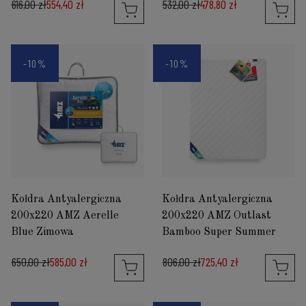
616,00 zł
554,40 zł
532,00 zł
478,80 zł
-10%
-10%
Kołdra Antyalergiczna
Kołdra Antyalergiczna
200x220 AMZ Aerelle
200x220 AMZ Outlast
Blue Zimowa
Bamboo Super Summer
650,00 zł
585,00 zł
806,00 zł
725,40 zł