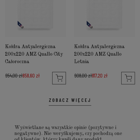
Kołdra Antyalergiczna
Kołdra Antyalergiczna
200x220 AMZ Quallo City
200x220 AMZ Quallo
Całoroczna
Letnia
954,00 zł
858,60 zł
908,00 zł
817,20 zł
ZOBACZ WIĘCEJ
Wyświetlane są wszystkie opinie (pozytywne i
negatywne). Nie weryfikujemy, czy pochodzą one
od klientów, którzy kupili dany produkt.