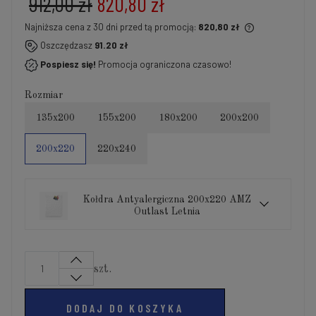
912,00 zł
820,80 zł
Najniższa cena z 30 dni przed tą promocją:
820,80 zł
Jeżeli produkt jest sprzedawany krócej niż 30 dni,
Oszczędzasz
91.20 zł
wyświetlana jest najniższa cena od momentu, kiedy
Pospiesz się!
Promocja ograniczona czasowo!
produkt pojawił się w sprzedaży.
Rozmiar
135x200
155x200
180x200
200x200
200x220
220x240
Kołdra Antyalergiczna 200x220 AMZ
Outlast Letnia
szt.
DODAJ DO KOSZYKA