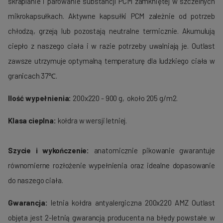
skraplanie i parowanie substancji PCM zamkniętej w szczelnych
mikrokapsułkach. Aktywne kapsułki PCM zależnie od potrzeb
chłodzą, grzeją lub pozostają neutralne termicznie. Akumulują
ciepło z naszego ciała i w razie potrzeby uwalniają je. Outlast
zawsze utrzymuje optymalną temperaturę dla ludzkiego ciała w
granicach 37℃.
Ilość wypełnienia:
200x220 - 900 g, około 205 g/m2.
Klasa cieplna:
kołdra w wersji letniej.
Szycie i wykończenie:
anatomicznie
pikowanie gwarantuje
równomierne rozłożenie wypełnienia oraz idealne dopasowanie
do naszego ciała.
Gwarancja:
letnia kołdra antyalergiczna 200x220 AMZ Outlast
objęta jest 2-letnią gwarancją producenta na błędy powstałe w