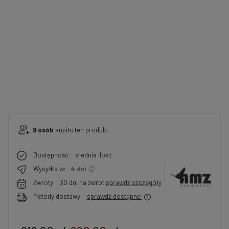
9
osób
kupiło
ten produkt
Dostępność:
średnia ilość
Wysyłka w:
4 dni
Zwroty:
30 dni na zwrot
sprawdź szczegóły
Metody dostawy:
sprawdź dostępne