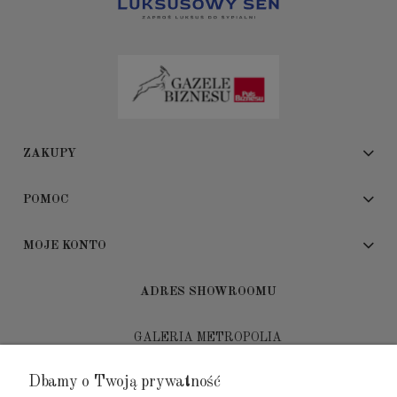
ZAKUPY
POMOC
MOJE KONTO
ADRES SHOWROOMU
GALERIA METROPOLIA
ul. Jana Kilińskiego 4
Dbamy o Twoją prywatność
80-452 Gdańsk