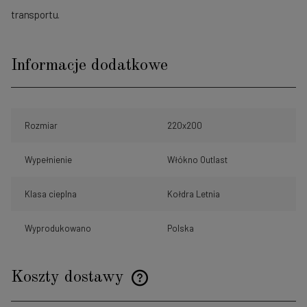
transportu.
Informacje dodatkowe
Rozmiar
220x200
Wypełnienie
Włókno Outlast
Klasa cieplna
Kołdra Letnia
Wyprodukowano
Polska
Koszty dostawy
Cena nie zawiera ewentualnych kosztów płatności