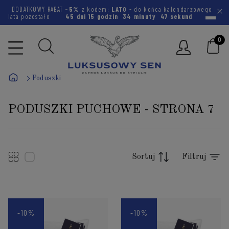
DODATKOWY RABAT
-5%
z kodem:
LATO
- do końca kalendarzowego
lata pozostało
45 dni
15 godzin
34 minuty
46 sekund
Poduszki
PODUSZKI PUCHOWE - STRONA 7
Sortuj
Filtruj
-10%
-10%