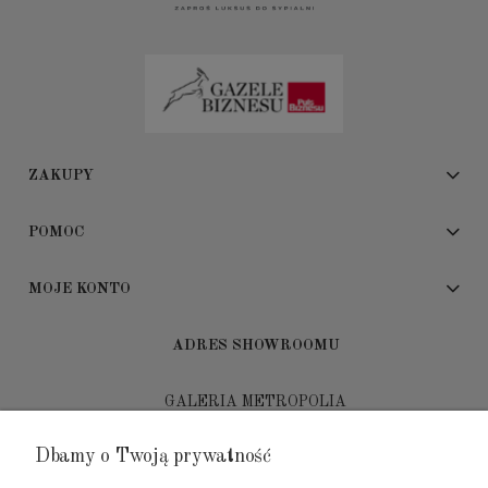
ZAKUPY
POMOC
MOJE KONTO
ADRES SHOWROOMU
GALERIA METROPOLIA
ul. Jana Kilińskiego 4
Dbamy o Twoją prywatność
80-452 Gdańsk