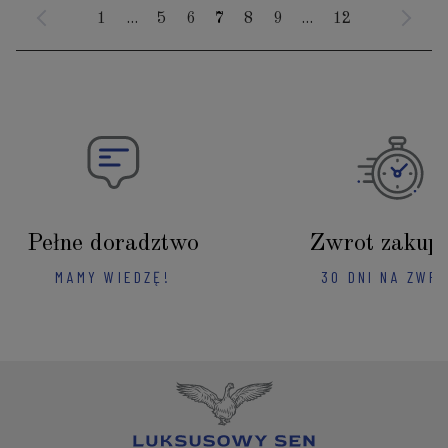
1
...
5
6
7
8
9
...
12
Pełne doradztwo
Zwrot zakup
MAMY WIEDZĘ!
30 DNI NA ZWR