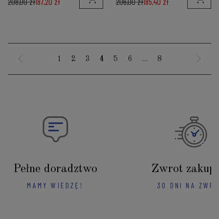
208,00 zł
187,20 zł
206,00 zł
185,40 zł
1
2
3
4
5
6
...
8
Pełne doradztwo
Zwrot zakup
MAMY WIEDZĘ!
30 DNI NA ZWR