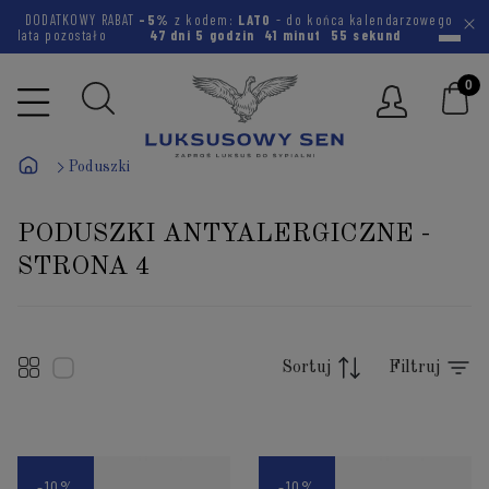
DODATKOWY RABAT
-5%
z kodem:
LATO
- do końca kalendarzowego
lata pozostało
47 dni
5 godzin
41 minut
54 sekundy
Poduszki
PODUSZKI ANTYALERGICZNE -
STRONA 4
Sortuj
Filtruj
-10%
-10%