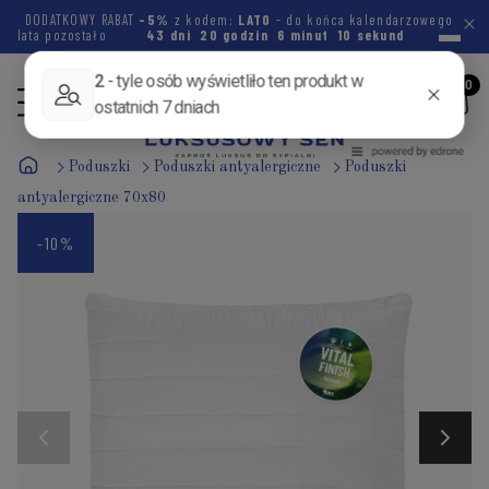
DODATKOWY RABAT
-5%
z kodem:
LATO
- do końca kalendarzowego
lata pozostało
43 dni
20 godzin
6 minut
10 sekund
Poduszki
Poduszki antyalergiczne
Poduszki
antyalergiczne 70x80
-10%