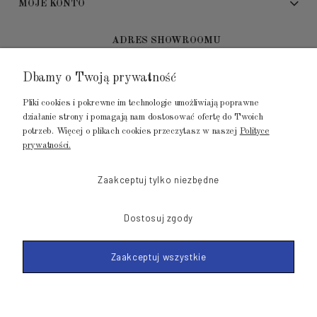
MOJE KONTO
ADRES SHOWROOMU
Dbamy o Twoją prywatność
GALERIA METROPOLIA
ul. Jana Kilińskiego 4
Pliki cookies i pokrewne im technologie umożliwiają poprawne
80-452 Gdańsk
działanie strony i pomagają nam dostosować ofertę do Twoich
potrzeb. Więcej o plikach cookies przeczytasz w naszej
Polityce
tel.: 502 104 104
prywatności.
mail: biuro@luksusowysen.pl
Zaakceptuj tylko niezbędne
Dostosuj zgody
Zaakceptuj wszystkie
© 2011-2026 LuksusowySen.pl
Shoper Premium
Made with
by mamezi.pl