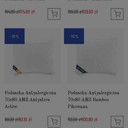
194,00 zł
174,60 zł
155,00 zł
139,50 zł
-10%
-10%
Poduszka Antyalergiczna
Poduszka Antyalergiczna
70x80 AMZ Antystres
70x80 AMZ Bamboo
Active
Pikowana
89,00 zł
80,10 zł
112,00 zł
100,80 zł