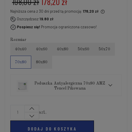
198,00 zł
178,20 zł
Najniższa cena z 30 dni przed tą promocją:
178,20 zł
Jeżeli produkt jest sprzedawany krócej niż 30 dni,
Oszczędzasz
19.80 zł
wyświetlana jest najniższa cena od momentu, kiedy
Pospiesz się!
Promocja ograniczona czasowo!
produkt pojawił się w sprzedaży.
Rozmiar
40x40
40x60
40x80
50x60
50x70
70x80
80x80
Poduszka Antyalergiczna 70x80 AMZ
Tencel Pikowana
szt.
DODAJ DO KOSZYKA