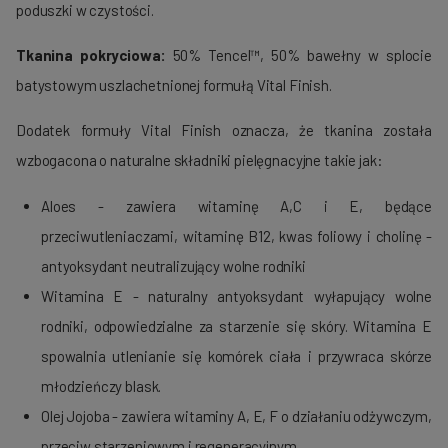
poduszki w czystości.
Tkanina pokryciowa:
50% Tencel™, 50% bawełny w splocie
batystowym uszlachetnionej formułą Vital Finish.
Dodatek formuły Vital Finish oznacza, że tkanina została
wzbogacona o naturalne składniki pielęgnacyjne takie jak:
Aloes - zawiera witaminę A,C i E, będące
przeciwutleniaczami, witaminę B12, kwas foliowy i cholinę -
antyoksydant neutralizujący wolne rodniki
Witamina E - naturalny antyoksydant wyłapujący wolne
rodniki, odpowiedzialne za starzenie się skóry. Witamina E
spowalnia utlenianie się komórek ciała i przywraca skórze
młodzieńczy blask.
Olej Jojoba - zawiera witaminy A, E, F o działaniu odżywczym,
przeciw starzeniowym i regeneracyjnym.