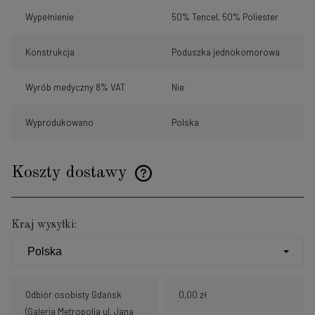
Wypełnienie
50% Tencel, 50% Poliester
Konstrukcja
Poduszka jednokomorowa
Wyrób medyczny 8% VAT
Nie
Wyprodukowano
Polska
Koszty dostawy
Cena nie zawiera ewentualnych kosztów płatności
Kraj wysyłki:
Odbiór osobisty Gdańsk
0,00 zł
(Galeria Metropolia ul. Jana