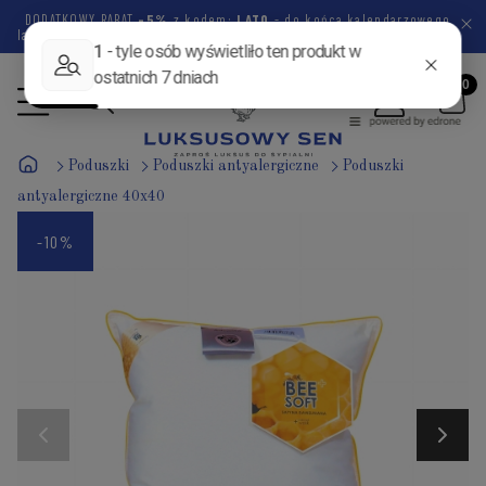
DODATKOWY RABAT
-5%
z kodem:
LATO
- do końca kalendarzowego
lata pozostało
45 dni
13 godzin
15 minut
44 sekundy
Poduszki
Poduszki antyalergiczne
Poduszki
antyalergiczne 40x40
-10%