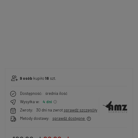
9
osób
kupiło
16
szt.
Dostępność:
średnia ilość
Wysyłka w:
4 dni
Zwroty:
30 dni na zwrot
sprawdź szczegóły
Metody dostawy:
sprawdź dostępne