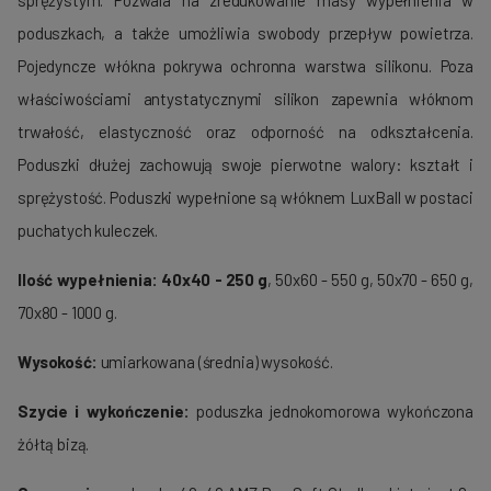
sprężystym. Pozwala na zredukowanie masy wypełnienia w
poduszkach, a także umożliwia swobody przepływ powietrza.
Pojedyncze włókna pokrywa ochronna warstwa silikonu. Poza
właściwościami antystatycznymi silikon zapewnia włóknom
trwałość, elastyczność oraz odporność na odkształcenia.
Poduszki dłużej zachowują swoje pierwotne walory: kształt i
sprężystość. Poduszki wypełnione są włóknem LuxBall w postaci
puchatych kuleczek.
Ilość wypełnienia:
40x40 - 250 g
, 50x60 - 550 g, 50x70 - 650 g,
70x80 - 1000 g.
Wysokość:
umiarkowana (średnia) wysokość.
Szycie i wykończenie:
poduszka jednokomorowa wykończona
żółtą bizą.