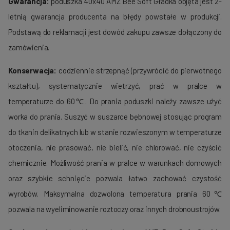
Gwarancja:
poduszka 40x40 AMZ Bee Soft Gładka objęta jest
2-
letnią gwarancja producenta na błędy powstałe w produkcji.
Podstawą do reklamacji jest dowód zakupu zawsze dołączony do
zamówienia.
Konserwacja:
codziennie strzepnąć (przywrócić do pierwotnego
kształtu), systematycznie wietrzyć, prać w pralce w
temperaturze do 60℃. Do prania poduszki należy zawsze użyć
worka do prania. Suszyć w suszarce bębnowej stosując program
do tkanin delikatnych lub w stanie rozwieszonym w temperaturze
otoczenia, nie prasować, nie bielić, nie chlorować, nie czyścić
chemicznie. Możliwość prania w pralce w warunkach domowych
oraz szybkie schnięcie pozwala łatwo zachować czystość
wyrobów. Maksymalna dozwolona temperatura prania 60℃
pozwala na wyeliminowanie roztoczy oraz innych drobnoustrojów.