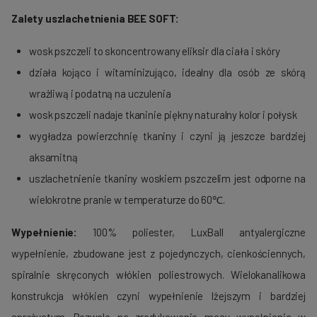
Zalety uszlachetnienia BEE SOFT:
wosk pszczeli to skoncentrowany eliksir dla ciała i skóry
działa kojąco i witaminizująco, idealny dla osób ze skórą
wrażliwą i podatną na uczulenia
wosk pszczeli nadaje tkaninie piękny naturalny kolor i połysk
wygładza powierzchnię tkaniny i czyni ją jeszcze bardziej
aksamitną
uszlachetnienie tkaniny woskiem pszczelim jest odporne na
wielokrotne pranie w temperaturze do 60℃.
Wypełnienie:
100% poliester, LuxBall antyalergiczne
wypełnienie, zbudowane jest z pojedynczych, cienkościennych,
spiralnie skręconych włókien poliestrowych. Wielokanalikowa
konstrukcja włókien czyni wypełnienie lżejszym i bardziej