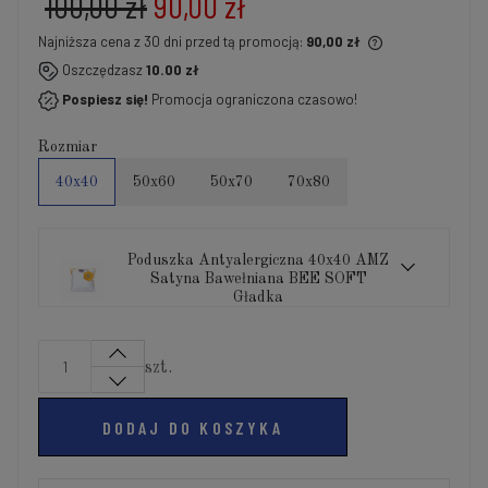
100,00 zł
90,00 zł
Najniższa cena z 30 dni przed tą promocją:
90,00 zł
Jeżeli produkt jest sprzedawany krócej niż 30 dni,
Oszczędzasz
10.00 zł
wyświetlana jest najniższa cena od momentu, kiedy
Pospiesz się!
Promocja ograniczona czasowo!
produkt pojawił się w sprzedaży.
Rozmiar
40x40
50x60
50x70
70x80
Poduszka Antyalergiczna 40x40 AMZ
Satyna Bawełniana BEE SOFT
Gładka
szt.
DODAJ DO KOSZYKA