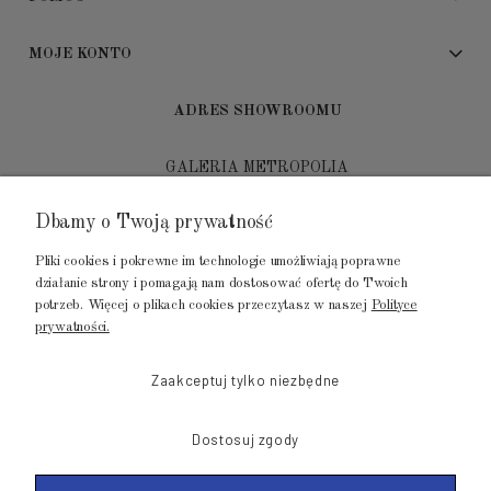
MOJE KONTO
ADRES SHOWROOMU
GALERIA METROPOLIA
ul. Jana Kilińskiego 4
Dbamy o Twoją prywatność
80-452 Gdańsk
Pliki cookies i pokrewne im technologie umożliwiają poprawne
tel.: 502 104 104
działanie strony i pomagają nam dostosować ofertę do Twoich
potrzeb. Więcej o plikach cookies przeczytasz w naszej
Polityce
mail: biuro@luksusowysen.pl
prywatności.
Zaakceptuj tylko niezbędne
Dostosuj zgody
© 2011-2026 LuksusowySen.pl