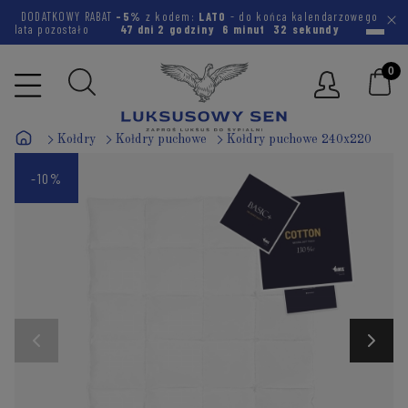
DODATKOWY RABAT
-5%
z kodem:
LATO
- do końca kalendarzowego
lata pozostało
47 dni
2 godziny
6 minut
31 sekund
Kołdry
Kołdry puchowe
Kołdry puchowe 240x220
-10%