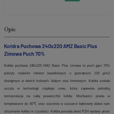
Opis
Kołdra Puchowa 240x220 AMZ Basic Plus
Zimowa Puch 70%
Kołdra puchowa 240x220 AMZ Basic Plus zimowa to puch gęsi 70%
pokryty miękkim inletem bawełnianym o gramaturze 130 g/m2
dostępnym w dwóch kolorach: białym oraz kremowym. Kołdra została
uszyta w technologii ciepłego szwu, która zapewnia jednolitą
termoizolacje na całej powierzchni kołdry. Możliwości prania w
temperaturze do 40℃ oraz suszenia w suszarce bębnowej ułatwi nam
utrzymanie kołdry w czystości. Kołdra posiada atest PZH wydany przez