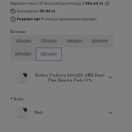
Najniższa cena z 30 dni przed tą promocją:
1 364,40 zł
Jeżeli produkt jest sprzedawany krócej niż 30 dni,
Oszczędzasz
151.60 zł
wyświetlana jest najniższa cena od momentu, kiedy
Pospiesz się!
Promocja ograniczona czasowo!
produkt pojawił się w sprzedaży.
Rozmiar
135x200
155x200
180x200
200x200
200x220
220x240
Kołdra Puchowa 240x220 AMZ Basic
Plus Zimowa Puch 70%
*
Kolor:
Biały