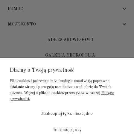
POMOC
MOJE KONTO
ADRES SHOWROOMU
GALERIA METROPOLIA
ul. Jana Kilińskiego 4
Dbamy o Twoją prywatność
80-452 Gdańsk
Pliki cookies i pokrewne im technologie umożliwiają poprawne
tel.: 502 104 104
działanie strony i pomagają nam dostosować ofertę do Twoich
potrzeb. Więcej o plikach cookies przeczytasz w naszej
Polityce
mail: biuro@luksusowysen.pl
prywatności.
Zaakceptuj tylko niezbędne
Dostosuj zgody