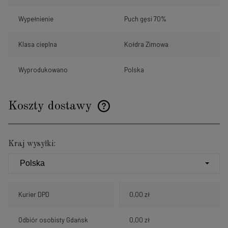
Wypełnienie
Puch gęsi 70%
Klasa cieplna
Kołdra Zimowa
Wyprodukowano
Polska
Koszty dostawy
Cena nie zawiera ewentualnych kosztów płatności
Kraj wysyłki:
Kurier DPD
0,00 zł
Odbiór osobisty Gdańsk
0,00 zł