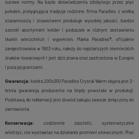
surowe normy. Na bazie doświadczenia zdobytego przez pięć
poko­leń, pielę­gnująca tradycje rodzinne firma Paradies z wielką
starannością i znawstwem produ­kuje wysokiej jakości, bardzo
szeroki asortyment kołder i poduszek w róż­nym zestawieniu
tkanin wierzchnich i wypełnień. Marka Paradies®, oficjalnie
zarejestrowana w 1903 roku, należy do najstarszych nie­mieckich
znaków towarowych i jest dziś znana oraz zastrzeżona w Europie
i poza jej granicami.
Gwarancja:
kołdra 200x200 Paradies Crystal Warm objęta jest 2-
letnia gwarancją producenta na błędy powstałe w produkcji.
Podstawą do reklamacji jest dowód zakupu zawsze dołączony do
zamówienia.
Konserwacja:
codziennie zaścielić, systematycznie
wietrzyć, nie wystawiać na działanie promieni słonecznych. Prać