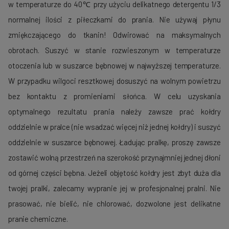
w temperaturze do 40℃ przy użyciu delikatnego detergentu 1/3
normalnej ilości z piłeczkami do prania. Nie używaj płynu
zmiękczającego do tkanin! Odwirować na maksymalnych
obrotach. Suszyć w stanie rozwieszonym w temperaturze
otoczenia lub w suszarce bębnowej w najwyższej temperaturze.
W przypadku wilgoci resztkowej dosuszyć na wolnym powietrzu
bez kontaktu z promieniami słońca. W celu uzyskania
optymalnego rezultatu prania należy zawsze prać kołdry
oddzielnie w pralce (nie wsadzać więcej niż jednej kołdry) i suszyć
oddzielnie w suszarce bębnowej. Ładując pralkę, proszę zawsze
zostawić wolną przestrzeń na szerokość przynajmniej jednej dłoni
od górnej części bębna. Jeżeli objętość kołdry jest zbyt duża dla
twojej pralki, zalecamy wypranie jej w profesjonalnej pralni. Nie
prasować, nie bielić, nie chlorować, dozwolone jest delikatne
pranie chemiczne.