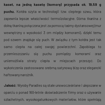
kaset, na jedną kasetę (komorę) przypada ok. 19,59
g
puchu.
Kołdra szyta w technologii tzw. ciepłego szwu, która
zapewnia lepsze właściwości termoizolacyjne. Górna tkanina z
dolną tkaniną połączona jest za pomocą taśmy dystansowej (mur
wewnętrzny o wysokości 3 cm między komorami), dzięki temu
pod szwem znajduje się puch. W związku z tym kołdra jest tak
samo ciepła na całej swojej powierzchni. Zapobiega to
przemieszczaniu się puchu pomiędzy komorami oraz
uniemożliwia straty ciepła w miejscach przeszyć. Do
wykończenia zastosowano srebrną satynową bizę oraz elegancki
haftowany narożnik.
Jakość:
Wyroby Paradies są stale unowocześniane i ulepszane w
oparciu o ponad 160-letnie doświadczenie firmy oraz o używanie
szlachetnych, wysokogatunkowych materiałów, które spełniają