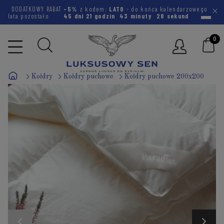
DODATKOWY RABAT
-5%
z kodem:
LATO
- do końca kalendarzowego
lata pozostało
45 dni
21 godzin
43 minuty
27 sekund
Kołdry
Kołdry puchowe
Kołdry puchowe 200x200