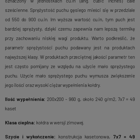
oznaczony w jednostkach cu.in (ang. cubic inches) cale
sześcienne. Sprężystość puchu gęsiego mieści się w przedziale
od 550 do 900 cu.in. Im wyższa wartość cu.in, tym puch jest
bardziej sprężysty, dzięki czemu zapewnia nam lepszą termikę
przy zachowaniu niskiej wagi produktu. Warto podkreślić, że
parametr sprężystości puchu podawany jest na produktach
najwyższej klasy. W produktach przeciętnej jakości parametr ten
jest często pomijany ze względu na użycie mało sprężystego
puchu. Użycie mało sprężystego puchu wymusza zwiększenie
jego ilości oraz wysoki ciężar wypełnienia kołdry.
Ilość wypełnienia:
200x200 - 960 g, około 240 g/m2, 7x7 = 49
kaset
Klasa cieplna:
kołdra w wersji zimowej.
Szycie i wykończenie:
konstrukcja kasetonowa,
7x7 = 49