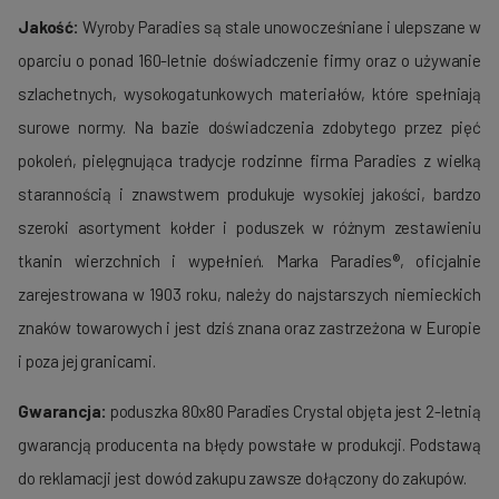
Jakość:
Wyroby Paradies są stale unowocześniane i ulepszane w
oparciu o ponad 160-letnie doświadczenie firmy oraz o używanie
szlachetnych, wysokogatunkowych materiałów, które spełniają
surowe normy. Na bazie doświadczenia zdobytego przez pięć
poko­leń, pielę­gnująca tradycje rodzinne firma Paradies z wielką
starannością i znawstwem produ­kuje wysokiej jakości, bardzo
szeroki asortyment kołder i poduszek w róż­nym zestawieniu
tkanin wierzchnich i wypełnień. Marka Paradies®, oficjalnie
zarejestrowana w 1903 roku, należy do najstarszych nie­mieckich
znaków towarowych i jest dziś znana oraz zastrzeżona w Europie
i poza jej granicami.
Gwarancja:
poduszka 80x80 Paradies Crystal objęta jest 2-letnią
gwarancją producenta na błędy powstałe w produkcji. Podstawą
do reklamacji jest dowód zakupu zawsze dołączony do zakupów.