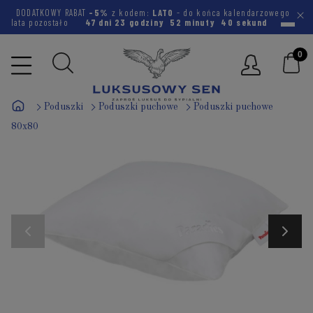
DODATKOWY RABAT
-5%
z kodem:
LATO
- do końca kalendarzowego
lata pozostało
47 dni
23 godziny
52 minuty
39 sekund
Poduszki
Poduszki puchowe
Poduszki puchowe
80x80