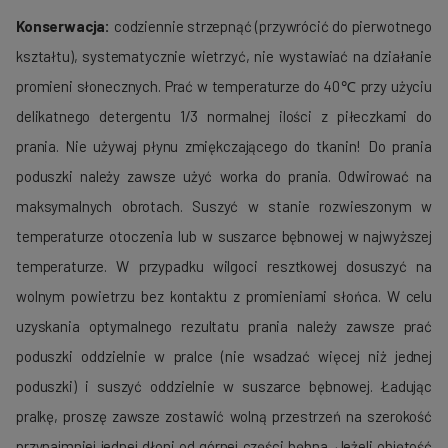
Konserwacja:
codziennie strzepnąć (przywrócić do pierwotnego
kształtu), systematycznie wietrzyć, nie wystawiać na działanie
promieni słonecznych. Prać w temperaturze do 40℃ przy użyciu
delikatnego detergentu 1/3 normalnej ilości z piłeczkami do
prania. Nie używaj płynu zmiękczającego do tkanin! Do prania
poduszki należy zawsze użyć worka do prania. Odwirować na
maksymalnych obrotach. Suszyć w stanie rozwieszonym w
temperaturze otoczenia lub w suszarce bębnowej w najwyższej
temperaturze. W przypadku wilgoci resztkowej dosuszyć na
wolnym powietrzu bez kontaktu z promieniami słońca. W celu
uzyskania optymalnego rezultatu prania należy zawsze prać
poduszki oddzielnie w pralce (nie wsadzać więcej niż jednej
poduszki) i suszyć oddzielnie w suszarce bębnowej. Ładując
pralkę, proszę zawsze zostawić wolną przestrzeń na szerokość
przynajmniej jednej dłoni od górnej części bębna. Jeżeli objętość