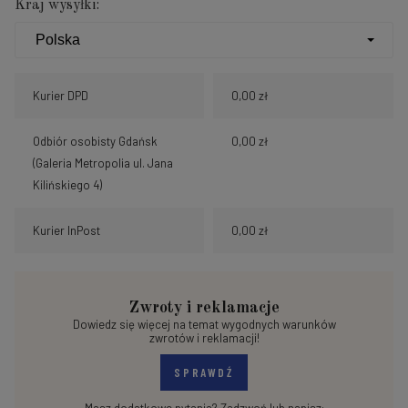
Kraj wysyłki:
Kurier DPD
0,00 zł
Odbiór osobisty Gdańsk
0,00 zł
(Galeria Metropolia ul. Jana
Kilińskiego 4)
Kurier InPost
0,00 zł
Zwroty i reklamacje
Dowiedz się więcej na temat wygodnych warunków
zwrotów i reklamacji!
SPRAWDŹ