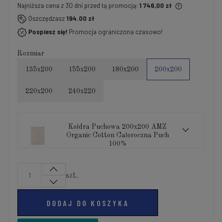
Najniższa cena z 30 dni przed tą promocją:
1 746,00 zł
Jeżeli produkt jest sprzedawany krócej niż 30 dni,
Oszczędzasz
194.00 zł
wyświetlana jest najniższa cena od momentu, kiedy
Pospiesz się!
Promocja ograniczona czasowo!
produkt pojawił się w sprzedaży.
Rozmiar
135x200
155x200
180x200
200x200
220x200
240x220
Kołdra Puchowa 200x200 AMZ
Organic Cotton Całoroczna Puch
100%
szt.
DODAJ DO KOSZYKA