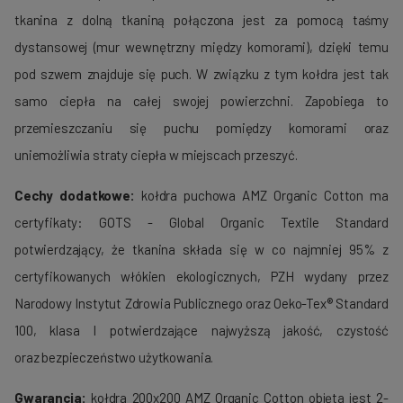
tkanina z dolną tkaniną połączona jest za pomocą taśmy
dystansowej (mur wewnętrzny między komorami), dzięki temu
pod szwem znajduje się puch. W związku z tym kołdra jest tak
samo ciepła na całej swojej powierzchni. Zapobiega to
przemieszczaniu się puchu pomiędzy komorami oraz
uniemożliwia straty ciepła w miejscach przeszyć.
Cechy dodatkowe:
kołdra puchowa AMZ Organic Cotton ma
certyfikaty: GOTS - Global Organic Textile Standard
potwierdzający, że tkanina składa się w co najmniej 95% z
certyfikowanych włókien ekologicznych, PZH wydany przez
Narodowy Instytut Zdrowia Publicznego oraz Oeko-Tex® Standard
100, klasa I potwierdzające najwyższą jakość, czystość
oraz bezpieczeństwo użytkowania.
Gwarancja:
kołdra 200x200 AMZ Organic Cotton objęta jest 2-