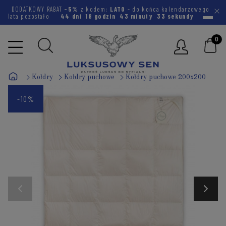
DODATKOWY RABAT
-5%
z kodem:
LATO
- do końca kalendarzowego
lata pozostało
44 dni
18 godzin
43 minuty
32 sekundy
Kołdry
Kołdry puchowe
Kołdry puchowe 200x200
-10%