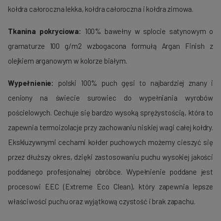
kołdra całoroczna lekka, kołdra całoroczna i kołdra zimowa.
Tkanina pokryciowa:
100% bawełny w splocie satynowym o
gramaturze 100 g/m2 wzbogacona formułą Argan Finish z
olejkiem arganowym w kolorze białym.
Wypełnienie:
polski 100% puch gęsi to najbardziej znany i
ceniony na świecie surowiec do wypełniania wyrobów
pościelowych. Cechuje się bardzo wysoką sprężystością, która to
zapewnia termoizolacje przy zachowaniu niskiej wagi całej kołdry.
Ekskluzywnymi cechami kołder puchowych możemy cieszyć się
przez dłuższy okres, dzięki zastosowaniu puchu wysokiej jakości
poddanego profesjonalnej obróbce. Wypełnienie poddane jest
procesowi EEC (Extreme Eco Clean), który zapewnia lepsze
właściwości puchu oraz wyjątkową czystość i brak zapachu.