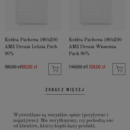
Kołdra Puchowa 180x200
Kołdra Puchowa 180x200
AMZ Dream Letnia Puch
AMZ Dream Wiosenna
90%
Puch 90%
980,00 zł
882,00 zł
1 140,00 zł
1 026,00 zł
ZOBACZ WIĘCEJ
Wyświetlane są wszystkie opinie (pozytywne i
negatywne). Nie weryfikujemy, czy pochodzą one
od klientów, którzy kupili dany produkt.