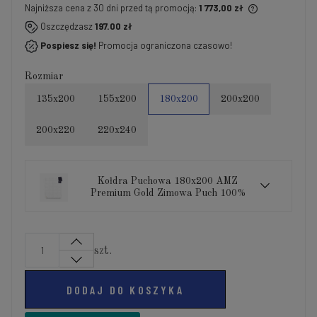
Najniższa cena z 30 dni przed tą promocją:
1 773,00 zł
Jeżeli produkt jest sprzedawany krócej niż 30 dni,
Oszczędzasz
197.00 zł
wyświetlana jest najniższa cena od momentu, kiedy
Pospiesz się!
Promocja ograniczona czasowo!
produkt pojawił się w sprzedaży.
Rozmiar
135x200
155x200
180x200
200x200
200x220
220x240
Kołdra Puchowa 180x200 AMZ
Premium Gold Zimowa Puch 100%
szt.
DODAJ DO KOSZYKA