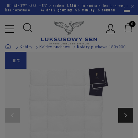
DODATKOWY RABAT
-5%
z kodem:
LATO
- do końca kalendarzowego
lata pozostało
47 dni
2 godziny
53 minuty
4 sekundy
Kołdry
Kołdry puchowe
Kołdry puchowe 180x200
-10%