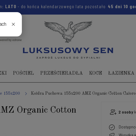
m:
LATO
- do końca kalendarzowego lata pozostało
45 dni
10 go
04 104
ZKI
POŚCIEL
PRZEŚCIERADŁA
KOCE
ŁAZIENKA
we 155x200
Kołdra Puchowa 155x200 AMZ Organic Cotton Całor
MZ Organic Cotton
2
osoby
k
Dostępno
Wysyłka w