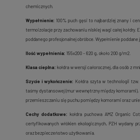
chemicznych.
Wypełnienie:
100% puch gęsi to najbardziej znany i ce
termoizolacje przy zachowaniu niskiej wagi całej kołdry
poddanego profesjonalnej obróbce. Wypełnienie poddane j
Ilość wypełnienia:
155x200 - 620 g, około 200 g/m2.
Klasa cieplna:
kołdra w wersji całorocznej, dla osób z 
Szycie i wykończenie:
Kołdra szyta w technologii tzw.
taśmy dystansowej (mur wewnętrzny między komorami), dzi
przemieszczaniu się puchu pomiędzy komorami oraz uniem
Cechy dodatkowe:
kołdra puchowa AMZ Organic Cotto
certyfikowanych włókien ekologicznych, PZH wydany prz
oraz bezpieczeństwo użytkowania.