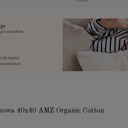
0,00 zł
cje
nych warunków
 lub napisz:
usowysen.pl
howa 40x40 AMZ Organic Cotton