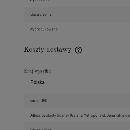
Klasa cieplna
Wyprodukowano
Koszty dostawy
Cena nie zawiera ewentualnyc
Kraj wysyłki:
płatności
Kurier DPD
Odbiór osobisty Gdańsk
(Galeria Metropolia ul. Jana Kilińskie