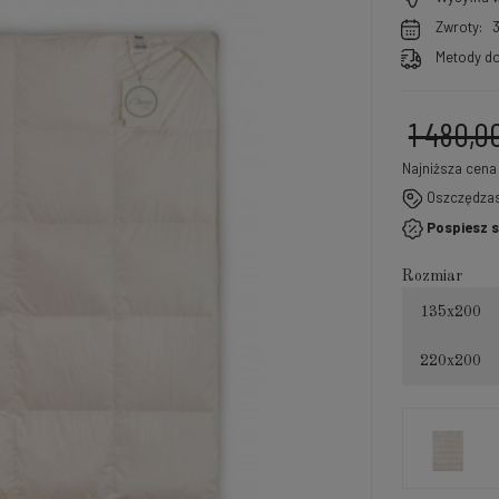
Zwroty:
Metody do
1 480,0
Najniższa cena
Oszczędza
Jeże
Pospiesz s
30 d
mome
Rozmiar
sprz
135x200
220x200