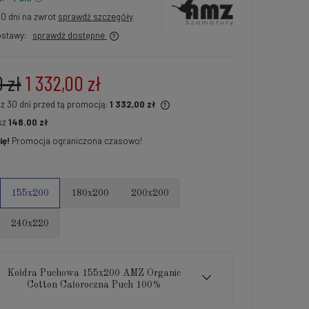
30 dni na zwrot
sprawdź szczegóły
stawy:
sprawdź dostępne
0 zł
1 332,00 zł
 z 30 dni przed tą promocją:
1 332,00 zł
sz
148.00 zł
li produkt jest sprzedawany krócej niż
ię!
Promocja ograniczona czasowo!
ni, wyświetlana jest najniższa cena od
ntu, kiedy produkt pojawił się w
edaży.
155x200
180x200
200x200
240x220
Kołdra Puchowa 155x200 AMZ Organic
Cotton Całoroczna Puch 100%