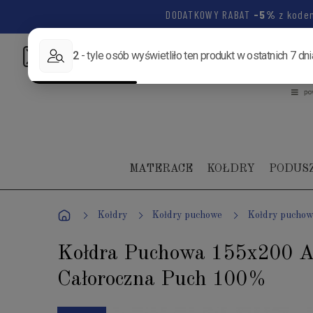
DODATKOWY RABAT
-5%
z kode
Napisz:
biuro@luksusowysen.pl
Zadzwoń:
+48 502 1
MATERACE
KOŁDRY
PODUS
Kołdry
Kołdry puchowe
Kołdry pucho
Kołdra Puchowa 155x200 A
Całoroczna Puch 100%