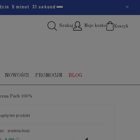
dzin
5 minut
30 sekund
Szukaj
Moje konto
Koszyk
(pus
NOWOŚCI
PROMOCJE
BLOG
oczna Puch 100%
upiły
ten produkt
ść:
średnia ilość
:
4 dni