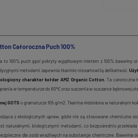
tton Całoroczna Puch 100%
a to 100% puch gęsi pokryty wyjątkowym inletem z 100% bawełny or
radycyjnymi metodami zapewnia tkaninie niesamowitą delikatność.
Użyt
kologiczny charakter kołder AMZ Organic Cotton.
Ta całoroczna k
 prania w temperaturze do 60℃ oraz suszenia w suszarce bębnowej uła
znej GOTS
o gramaturze 105 g/m2. Tkanina niebielona w naturalnym kol
dząca z ekologicznych upraw, gdzie nie są stosowane chemiczne środki
st naturalnymi, biologicznymi metodami, co bezpośrednio przekłada 
 bezpieczne dla osób wrażliwych na substancje chemiczne. Bawełna or