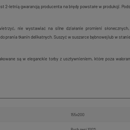
est 2-letnią gwarancją producenta na błędy powstałe w produkcji. Po
 wietrzyć, nie wystawiać na silne działanie promieni słoneczn
 do prania tkanin delikatnych. Suszyć w suszarce bębnowej lub w sta
pakowane są w eleganckie torby z usztywnieniem, które poza walora
155x200
Puch gęsi 100%