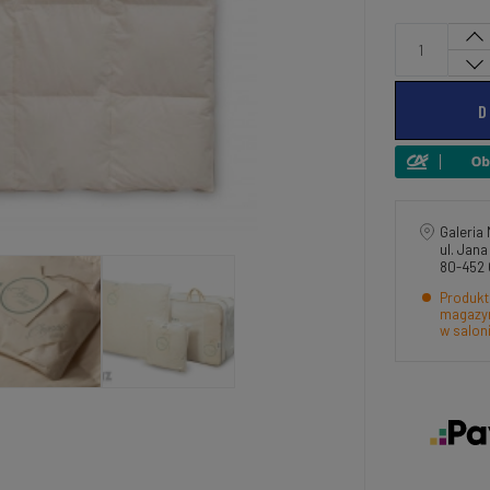
D
Galeria 
ul. Jan
80-452
Produkt
magazyn
w salon