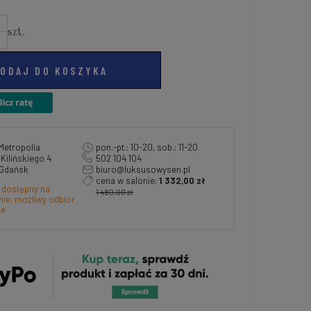
szt.
ODAJ DO KOSZYKA
Metropolia
pon.-pt.: 10-20, sob.: 11-20
a Kilińskiego 4
502 104 104
 Gdańsk
biuro@luksusowysen.pl
cena w salonie:
1 332,00 zł
 dostępny na
1 480,00 zł
ie, możliwy odbiór
ie