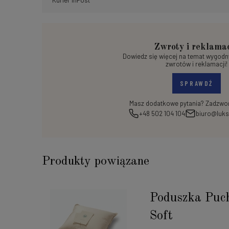
Kurier InPost
Zwroty i reklama
Dowiedz się więcej na temat wygod
zwrotów i reklamacji!
SPRAWDŹ
Masz dodatkowe pytania? Zadzwoń
+48 502 104 104
biuro@luks
Produkty powiązane
Poduszka Puc
Soft