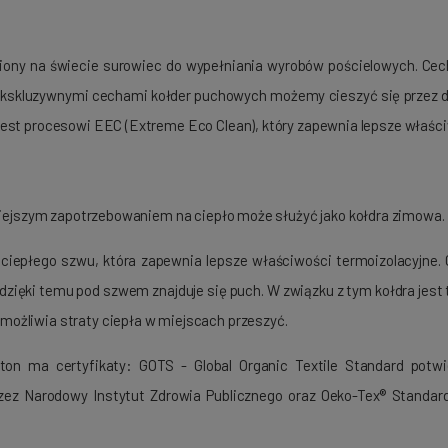
niony na świecie surowiec do wypełniania wyrobów pościelowych. Cec
. Ekskluzywnymi cechami kołder puchowych możemy cieszyć się przez d
est procesowi EEC (Extreme Eco Clean), który zapewnia lepsze właści
mniejszym zapotrzebowaniem na ciepło może służyć jako kołdra zimowa.
 ciepłego szwu, która zapewnia lepsze właściwości termoizolacyjne.
ęki temu pod szwem znajduje się puch. W związku z tym kołdra jest t
ożliwia straty ciepła w miejscach przeszyć.
n ma certyfikaty: GOTS - Global Organic Textile Standard potwi
ez Narodowy Instytut Zdrowia Publicznego oraz Oeko-Tex® Standard 