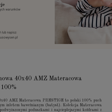
cje
nych warunków
 lub napisz:
usowysen.pl
chowa 40x40 AMZ Materacowa
h 100%
0x40 AMZ Materacowa PRESTIGE to polski 100% puch
nym inletem bawełnianym (batyst). Kolekcja Materacowa
 podwyższonymi poduszkami i najcieplejszymi kołdrami z