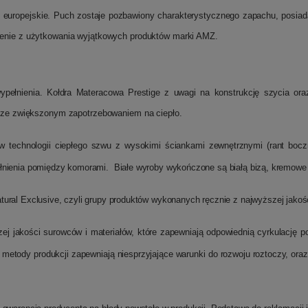
rmy europejskie. Puch zostaje pozbawiony charakterystycznego zapachu, posi
lenie z użytkowania wyjątkowych produktów marki AMZ.
pełnienia. Kołdra Materacowa Prestige z uwagi na konstrukcję szycia oraz 
ób ze zwiększonym zapotrzebowaniem na ciepło.
 technologii ciepłego szwu z wysokimi ściankami zewnętrznymi (rant boczn
łnienia pomiędzy komorami. Białe wyroby wykończone są białą bizą, kremowe b
tural Exclusive, czyli grupy produktów wykonanych ręcznie z najwyższej jako
 jakości surowców i materiałów, które zapewniają odpowiednią cyrkulację po
 metody produkcji zapewniają niesprzyjające warunki do rozwoju roztoczy, or