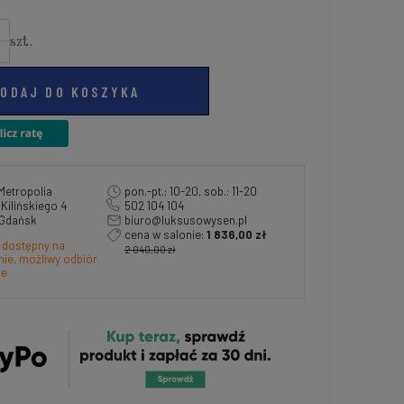
szt.
ODAJ DO KOSZYKA
Metropolia
pon.-pt.: 10-20, sob.: 11-20
a Kilińskiego 4
502 104 104
 Gdańsk
biuro@luksusowysen.pl
cena w salonie:
1 836,00 zł
 dostępny na
2 040,00 zł
ie, możliwy odbiór
ie