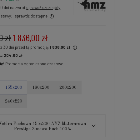
30 dni na zwrot
sprawdź szczegóły
stawy:
sprawdź dostępne
0 zł
1 836,00 zł
 z 30 dni przed tą promocją:
1 836,00 zł
sz
204.00 zł
li produkt jest sprzedawany krócej niż
ię!
Promocja ograniczona czasowo!
ni, wyświetlana jest najniższa cena od
ntu, kiedy produkt pojawił się w
edaży.
155x200
180x200
200x200
240x220
Kołdra Puchowa 155x200 AMZ Materacowa
Prestige Zimowa Puch 100%