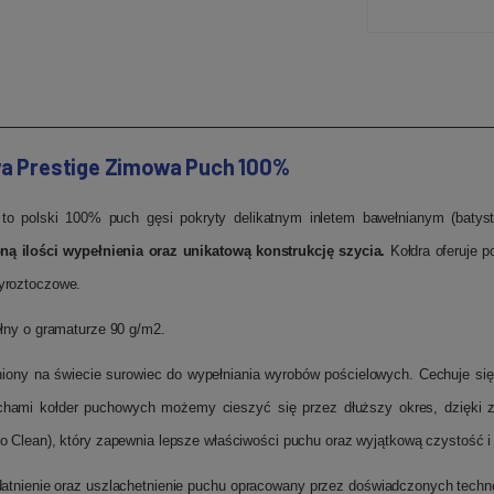
a Prestige Zimowa Puch 100%
 polski 100% puch gęsi pokryty delikatnym inletem bawełnianym (batyst
ną ilości wypełnienia oraz unikatową konstrukcję szycia.
Kołdra oferuje p
yroztoczowe.
łny o gramaturze 90 g/m2.
niony na świecie surowiec do wypełniania wyrobów pościelowych. Cechuje się
echami kołder puchowych możemy cieszyć się przez dłuższy okres, dzięki z
 Clean), który zapewnia lepsze właściwości puchu oraz wyjątkową czystość i
datnienie oraz uszlachetnienie puchu opracowany przez doświadczonych tech