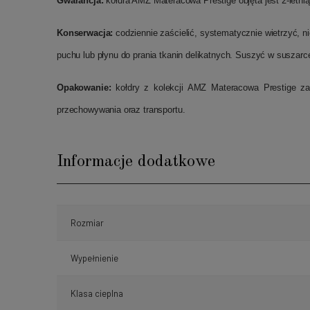
Gwarancja:
kołdra AMZ Materacowa Prestige objęta jest 2-letni
Konserwacja:
codziennie zaścielić, systematycznie wietrzyć, n
puchu lub płynu do prania tkanin delikatnych. Suszyć w suszarc
Opakowanie:
kołdry z kolekcji AMZ Materacowa Prestige za
przechowywania oraz transportu.
Informacje dodatkowe
Rozmiar
Wypełnienie
Klasa cieplna