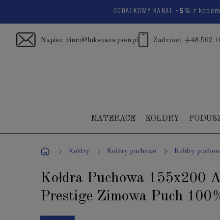
DODATKOWY RABAT
-5%
z kode
Napisz:
biuro@luksusowysen.pl
Zadzwoń:
+48 502 1
MATERACE
KOŁDRY
PODUS
Kołdry
Kołdry puchowe
Kołdry pucho
Kołdra Puchowa 155x200 
Prestige Zimowa Puch 100