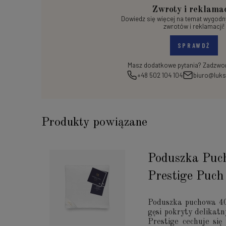
Zwroty i reklama
Dowiedz się więcej na temat wygod
zwrotów i reklamacji!
SPRAWDŹ
Masz dodatkowe pytania? Zadzwoń
+48 502 104 104
biuro@luks
Produkty powiązane
Poduszka Pu
Prestige Puc
Poduszka puchowa 4
gęsi pokryty delikat
Prestige cechuje się