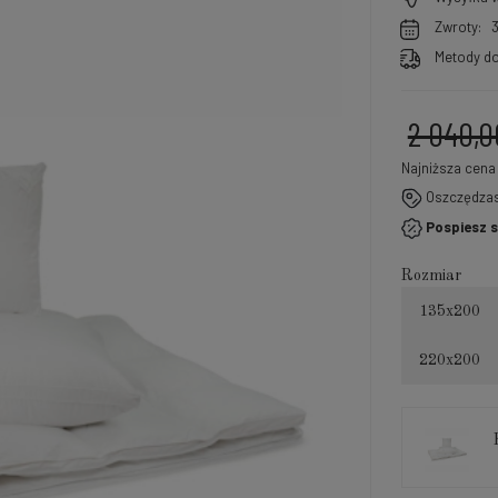
Zwroty:
Metody do
2 040,0
Najniższa cena
Oszczędza
Jeże
Pospiesz s
30 d
mome
Rozmiar
sprz
135x200
220x200