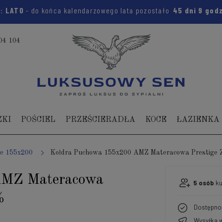
m:
LATO
- do końca kalendarzowego lata pozostało
45 dni
9 god
04 104
ZKI
POŚCIEL
PRZEŚCIERADŁA
KOCE
ŁAZIENKA
we 155x200
Kołdra Puchowa 155x200 AMZ Materacowa Prestige
AMZ Materacowa
5
osób
ku
%
Dostępno
Wysyłka w