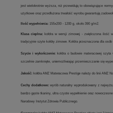
jest wielokrotnie wyższa, niż przewidują to obowiązujące no
użytkowe oraz przedłużona trwałość wyrobu gwarantują zadowo
Ilość wypełnienia:
155x200 - 1200 g, około 390 g/m2.
Klasa cieplna:
kołdra w wersji zimowej - zwiększona ilość wy
tradycyjnie szyte kołdry zimowe. Kołdra przeznaczona dla os
Szycie i wykończenie:
kołdra o budowie materacowej szyta w
szczelnie zamknięte, uniemożliwiając przemieszczanie się wype
Jakość:
kołdra AMZ Materacowa Prestige należy do linii AMZ Na
Cechy dodatkowe:
wyrób naturalny wyprodukowany z najwyższej
bardzo gęste tkaniny, ultra czyste wypełnienie oraz nowoczesne
Narodowy Instytut Zdrowia Publicznego.