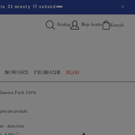
zin
32 minuty
16 sekund
Szukaj
Moje konto
Koszyk
(pus
NOWOŚCI
PROMOCJE
BLOG
 Zimowa Puch 100%
piło
ten produkt
ść:
duża ilość
:
4 dni