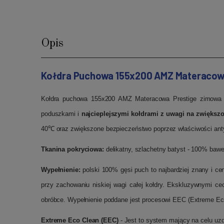
Opis
Kołdra Puchowa 155x200 AMZ Materacow
Kołdra puchowa 155x200 AMZ Materacowa Prestige zimowa to
poduszkami i
najcieplejszymi kołdrami z uwagi na zwiększo
40℃ oraz zwiększone bezpieczeństwo poprzez właściwości ant
Tkanina pokryciowa:
delikatny, szlachetny batyst - 100% bawe
Wypełnienie:
polski 100% gęsi puch to najbardziej znany i ce
przy zachowaniu niskiej wagi całej kołdry. Ekskluzywnymi c
obróbce. Wypełnienie poddane jest procesowi EEC (Extreme Eco
Extreme Eco Clean (EEC)
- Jest to system mający na celu uz