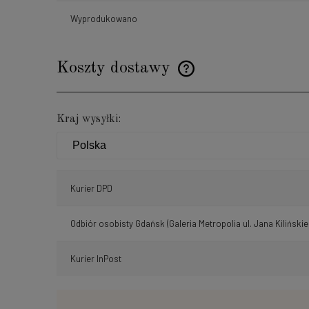
Wyprodukowano
Koszty dostawy
Cena nie zawiera ewentualnyc
Kraj wysyłki:
płatności
Kurier DPD
Odbiór osobisty Gdańsk
(Galeria Metropolia ul. Jana Kilińskie
Kurier InPost