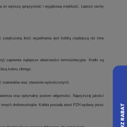
ada on wyższą sprężystość i wyjątkową miękkość. Lepsze cechy
zwiększoną ilość wypełnienia jest kołdrą cieplejszą niż inne
y) zapewnia najlepsze właściwości termoizolacyjne. Kratki są
izą koloru złotego.
ść materiałów oraz starannie wykończonych.
wietrza oraz optymalny poziom wilgotności. Najwyższej jakości
az innych drobnoustrojów. Kołdra posiada atest PZH wydany przez