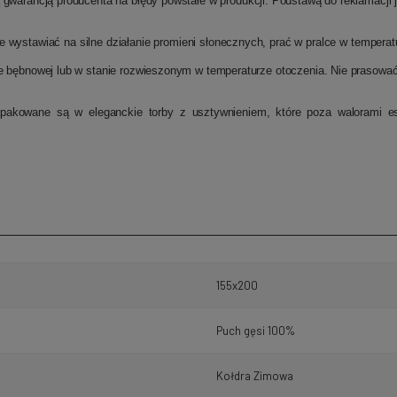
ą gwarancją producenta na błędy powstałe w produkcji. Podstawą do reklamacj
ie wystawiać na silne działanie promieni słonecznych, prać w pralce w temper
e bębnowej lub w stanie rozwieszonym w temperaturze otoczenia. Nie prasować, 
pakowane są w eleganckie torby z usztywnieniem, które poza walorami e
155x200
Puch gęsi 100%
Kołdra Zimowa