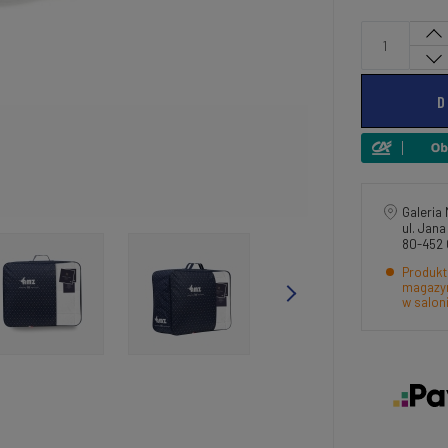
D
Galeria 
ul. Jan
80-452
Produkt
magazyn
w salon