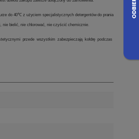
i jest dowód zakupu zawsze dołączony do zamówienia.
aturze do 40℃ z użyciem specjalistycznych detergentów do prania
nie bielić, nie chlorować, nie czyścić chemicznie.
stetycznymi przede wszystkim zabezpieczają kołdrę podczas