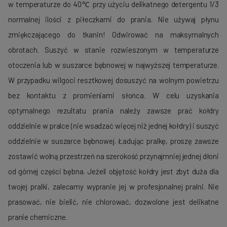
w temperaturze do 40℃ przy użyciu delikatnego detergentu 1/3
normalnej ilości z piłeczkami do prania. Nie używaj płynu
zmiękczającego do tkanin! Odwirować na maksymalnych
obrotach. Suszyć w stanie rozwieszonym w temperaturze
otoczenia lub w suszarce bębnowej w najwyższej temperaturze.
W przypadku wilgoci resztkowej dosuszyć na wolnym powietrzu
bez kontaktu z promieniami słońca. W celu uzyskania
optymalnego rezultatu prania należy zawsze prać kołdry
oddzielnie w pralce (nie wsadzać więcej niż jednej kołdry) i suszyć
oddzielnie w suszarce bębnowej. Ładując pralkę, proszę zawsze
zostawić wolną przestrzeń na szerokość przynajmniej jednej dłoni
od górnej części bębna. Jeżeli objętość kołdry jest zbyt duża dla
twojej pralki, zalecamy wypranie jej w profesjonalnej pralni. Nie
prasować, nie bielić, nie chlorować, dozwolone jest delikatne
pranie chemiczne.