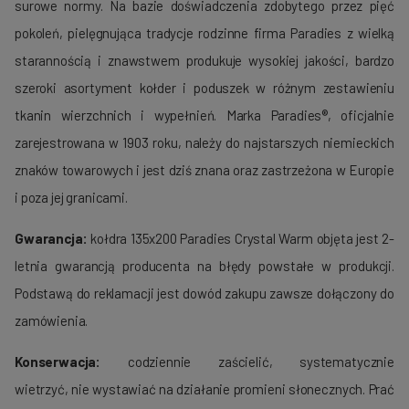
surowe normy. Na bazie doświadczenia zdobytego przez pięć
poko­leń, pielę­gnująca tradycje rodzinne firma Paradies z wielką
starannością i znawstwem produ­kuje wysokiej jakości, bardzo
szeroki asortyment kołder i poduszek w róż­nym zestawieniu
tkanin wierzchnich i wypełnień. Marka Paradies®, oficjalnie
zarejestrowana w 1903 roku, należy do najstarszych nie­mieckich
znaków towarowych i jest dziś znana oraz zastrzeżona w Europie
i poza jej granicami.
Gwarancja:
kołdra 135x200 Paradies Crystal Warm objęta jest 2-
letnia gwarancją producenta na błędy powstałe w produkcji.
Podstawą do reklamacji jest dowód zakupu zawsze dołączony do
zamówienia.
Konserwacja:
codziennie zaścielić, systematycznie
wietrzyć, nie wystawiać na działanie promieni słonecznych. Prać