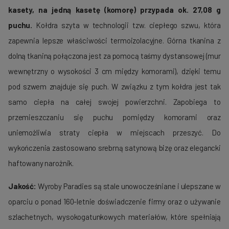
kasety, na jedną kasetę (komorę) przypada ok. 27,08 g
puchu.
Kołdra szyta w technologii tzw. ciepłego szwu, która
zapewnia lepsze właściwości termoizolacyjne. Górna tkanina z
dolną tkaniną połączona jest za pomocą taśmy dystansowej (mur
wewnętrzny o wysokości 3 cm między komorami), dzięki temu
pod szwem znajduje się puch. W związku z tym kołdra jest tak
samo ciepła na całej swojej powierzchni. Zapobiega to
przemieszczaniu się puchu pomiędzy komorami oraz
uniemożliwia straty ciepła w miejscach przeszyć. Do
wykończenia zastosowano srebrną satynową bizę oraz elegancki
haftowany narożnik.
Jakość:
Wyroby Paradies są stale unowocześniane i ulepszane w
oparciu o ponad 160-letnie doświadczenie firmy oraz o używanie
szlachetnych, wysokogatunkowych materiałów, które spełniają