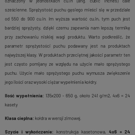
oznaczony w jednostkach cu.in (ang. cubic inches) cale
sześcienne. Sprężystość puchu gęsiego mieści się w przedziale
od 550 do 900 cu.in. Im wyższa wartość cu.in, tym puch jest
bardziej sprężysty, dzięki czemu zapewnia nam lepszą termikę
przy zachowaniu niskiej wagi produktu. Warto podkreślić, że
parametr sprężystości puchu podawany jest na produktach
najwyższej klasy. W produktach przeciętnej jakości parametr ten
jest często pomijany ze względu na użycie mało sprężystego
puchu. Użycie mało sprężystego puchu wymusza zwiększenie
jego ilości oraz wysoki ciężar wypełnienia kołdry.
Ilość wypełnienia:
135x200 - 650 g, około 241 g/m2, 4x6 = 24
kasety
Klasa cieplna:
kołdra w wersji zimowej.
Szycie i wykończenie:
konstrukcja kasetonowa,
4x6 = 24