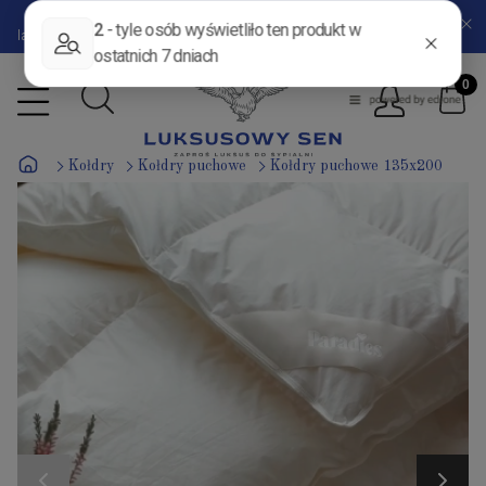
DODATKOWY RABAT
-5%
z kodem:
LATO
- do końca kalendarzowego
lata pozostało
46 dni
18 godzin
14 minut
10 sekund
Kołdry
Kołdry puchowe
Kołdry puchowe 135x200