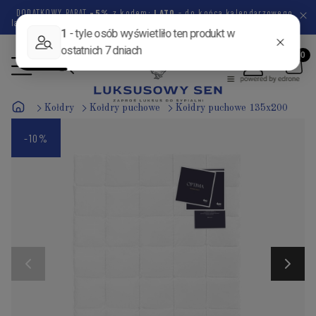
DODATKOWY RABAT
-5%
z kodem:
LATO
- do końca kalendarzowego
lata pozostało
46 dni
12 godzin
0 minut
44 sekundy
Kołdry
Kołdry puchowe
Kołdry puchowe 135x200
-10%