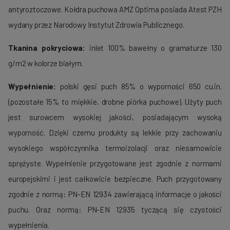
antyroztoczowe. Kołdra puchowa AMZ Optima posiada Atest PZH
wydany przez Narodowy Instytut Zdrowia Publicznego.
Tkanina pokryciowa:
inlet 100% bawełny o gramaturze 130
g/m2 w kolorze białym.
Wypełnienie:
polski gęsi puch 85% o wyporności 650 cu.in.
(pozostałe 15% to miękkie, drobne piórka puchowe). Użyty puch
jest surowcem wysokiej jakości, posiadającym wysoką
wyporność. Dzięki czemu produkty są lekkie przy zachowaniu
wysokiego współczynnika termoizolacji oraz niesamowicie
sprężyste. Wypełnienie przygotowane jest zgodnie z normami
europejskimi i jest całkowicie bezpieczne. Puch przygotowany
zgodnie z normą: PN-EN 12934 zawierającą informacje o jakości
puchu. Oraz normą: PN-EN 12935 tyczącą się czystości
wypełnienia.