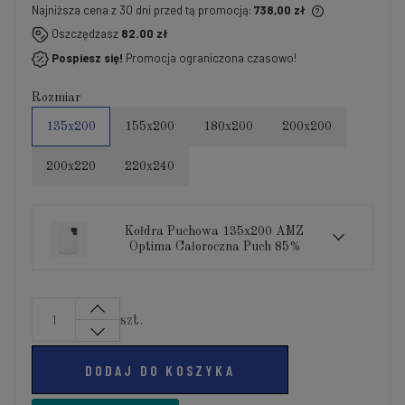
Najniższa cena z 30 dni przed tą promocją:
738,00 zł
Jeżeli produkt jest sprzedawany krócej niż 30 dni,
Oszczędzasz
82.00 zł
wyświetlana jest najniższa cena od momentu, kiedy
Pospiesz się!
Promocja ograniczona czasowo!
produkt pojawił się w sprzedaży.
Rozmiar
135x200
155x200
180x200
200x200
200x220
220x240
Kołdra Puchowa 135x200 AMZ
Optima Całoroczna Puch 85%
szt.
DODAJ DO KOSZYKA