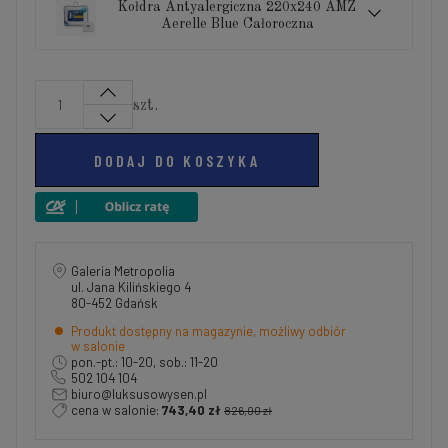
Kołdra Antyalergiczna 220x240 AMZ
Aerelle Blue Całoroczna
szt.
DODAJ DO KOSZYKA
Galeria Metropolia
ul. Jana Kilińskiego 4
80-452 Gdańsk
Produkt dostępny na magazynie, możliwy odbiór
w salonie
pon.-pt.: 10-20, sob.: 11-20
502 104 104
biuro@luksusowysen.pl
cena w salonie:
743,40 zł
826,00 zł