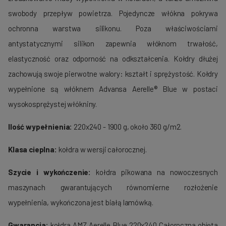
swobody przepływ powietrza. Pojedyncze włókna pokrywa
ochronna warstwa silikonu. Poza właściwościami
antystatycznymi silikon zapewnia włóknom trwałość,
elastyczność oraz odporność na odkształcenia. Kołdry dłużej
zachowują swoje pierwotne walory: kształt i sprężystość. Kołdry
wypełnione są włóknem Advansa Aerelle® Blue w postaci
wysokosprężystej włókniny.
Ilość wypełnienia:
220x240 - 1900 g, około 360 g/m2.
Klasa cieplna:
kołdra w wersji całorocznej.
Szycie i wykończenie:
kołdra pikowana na nowoczesnych
maszynach gwarantujących równomierne rozłożenie
wypełnienia, wykończona jest białą lamówką.
Gwarancja:
kołdra AMZ Aerelle Blue 220x240 Całoroczna objęta