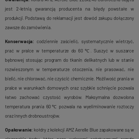
jest 2-letnią gwarancją producenta na błędy powstałe w
produkcji. Podstawą do reklamacji jest dowód zakupu dołączony
zawsze do zamówienia.
Konserwacja:
codziennie zaścielić, systematycznie wietrzyć,
prać w pralce w temperaturze do 60℃. Suszyć w suszarce
bębnowej stosując program do tkanin delikatnych lub w stanie
rozwieszonym w temperaturze otoczenia, nie prasować, nie
bielić, nie chlorować, nie czyścić chemicznie. Możliwość prania w
pralce w warunkach domowych oraz szybkie schnięcie pozwala
łatwo zachować czystość wyrobów. Maksymalna dozwolona
temperatura prania 60℃ pozwala na wyeliminowanie roztoczy
oraz innych drobnoustrojów.
Opakowanie:
kołdry z kolekcji AMZ Aerelle Blue zapakowane są w
eleganckie torby, które poza walorami estetycznymi przede