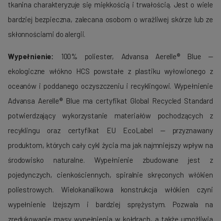
tkanina charakteryzuje się miękkością i trwałością. Jest o wiele
bardziej bezpieczna, zalecana osobom o wrażliwej skórze lub ze
skłonnościami do alergii.
Wypełnienie:
100% poliester, Advansa Aerelle® Blue —
ekologiczne włókno HCS powstałe z plastiku wyłowionego z
oceanów i poddanego oczyszczeniu i recyklingowi. Wypełnienie
Advansa Aerelle® Blue ma certyfikat Global Recycled Standard
potwierdzający wykorzystanie materiałów pochodzących z
recyklingu oraz certyfikat EU EcoLabel — przyznawany
produktom, których cały cykl życia ma jak najmniejszy wpływ na
środowisko naturalne. Wypełnienie zbudowane jest z
pojedynczych, cienkościennych, spiralnie skręconych włókien
poliestrowych. Wielokanalikowa konstrukcja włókien czyni
wypełnienie lżejszym i bardziej sprężystym. Pozwala na
zredukowanie masy wypełnienia w kołdrach, a także umożliwia