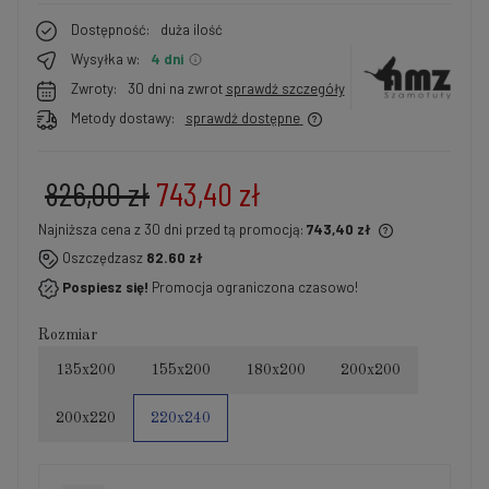
Dostępność:
duża ilość
Wysyłka w:
4 dni
Zwroty:
30 dni na zwrot
sprawdź szczegóły
Metody dostawy:
sprawdź dostępne
826,00 zł
743,40 zł
Najniższa cena z 30 dni przed tą promocją:
743,40 zł
Jeżeli produkt jest sprzedawany krócej niż 30 dni,
Oszczędzasz
82.60 zł
wyświetlana jest najniższa cena od momentu, kiedy
Pospiesz się!
Promocja ograniczona czasowo!
produkt pojawił się w sprzedaży.
Rozmiar
135x200
155x200
180x200
200x200
200x220
220x240