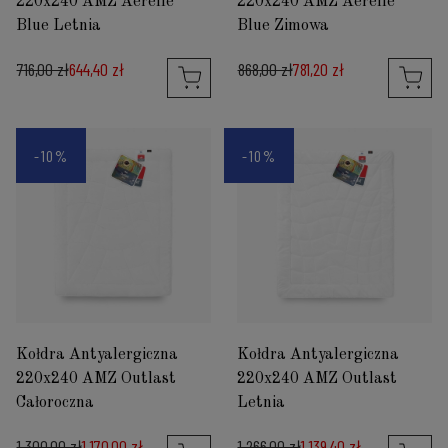
220x240 AMZ Aerelle
220x240 AMZ Aerelle
Blue Letnia
Blue Zimowa
716,00 zł
644,40 zł
868,00 zł
781,20 zł
-10%
-10%
Kołdra Antyalergiczna
Kołdra Antyalergiczna
220x240 AMZ Outlast
220x240 AMZ Outlast
Całoroczna
Letnia
1 300,00 zł
1 170,00 zł
1 266,00 zł
1 139,40 zł