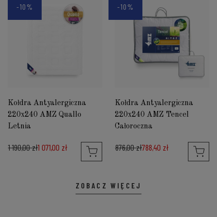
-10%
-10%
Kołdra Antyalergiczna
Kołdra Antyalergiczna
220x240 AMZ Quallo
220x240 AMZ Tencel
Letnia
Całoroczna
1 190,00 zł
1 071,00 zł
876,00 zł
788,40 zł
ZOBACZ WIĘCEJ