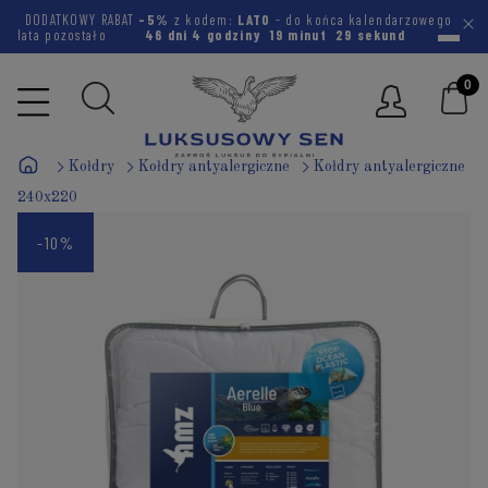
DODATKOWY RABAT
-5%
z kodem:
LATO
- do końca kalendarzowego
lata pozostało
46 dni
4 godziny
19 minut
28 sekund
Kołdry
Kołdry antyalergiczne
Kołdry antyalergiczne
240x220
-10%