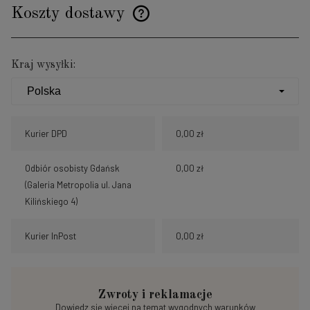
Koszty dostawy
Cena nie zawiera ewentualnych kosztów płatności
Kraj wysyłki:
Kurier DPD
0,00 zł
Odbiór osobisty Gdańsk
0,00 zł
(Galeria Metropolia ul. Jana
Kilińskiego 4)
Kurier InPost
0,00 zł
Zwroty i reklamacje
Dowiedz się więcej na temat wygodnych warunków