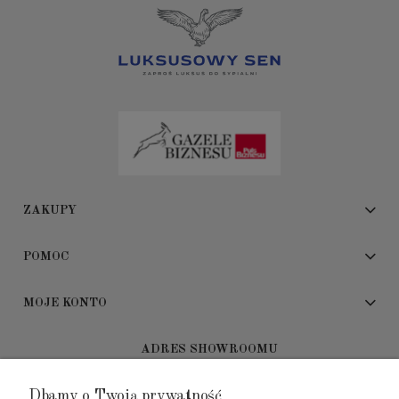
ZAKUPY
POMOC
MOJE KONTO
ADRES SHOWROOMU
Dbamy o Twoją prywatność
GALERIA METROPOLIA