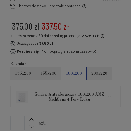
Metody dostawy:
sprawdź dostępne
375,00 zł
337,50 zł
Najniższa cena z 30 dni przed tą promocją:
337,50 zł
Jeżeli produkt jest sprzedawany krócej niż 30 dni,
Oszczędzasz
37.50 zł
wyświetlana jest najniższa cena od momentu, kiedy
Pospiesz się!
Promocja ograniczona czasowo!
produkt pojawił się w sprzedaży.
Rozmiar
135x200
155x200
180x200
200x220
Kołdra Antyalergiczna 180x200 AMZ
MediSens 4 Pory Roku
szt.