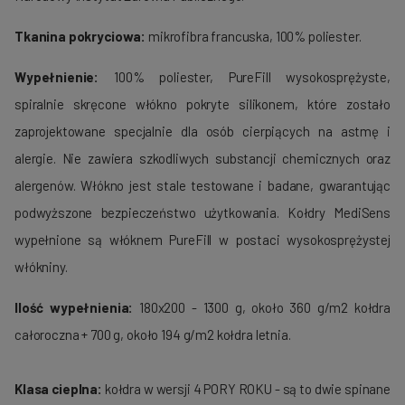
Tkanina pokryciowa:
mikrofibra francuska, 100% poliester.
Wypełnienie:
100% poliester, PureFill wysokosprężyste,
spiralnie skręcone włókno pokryte silikonem, które zostało
zaprojektowane specjalnie dla osób cierpiących na astmę i
alergie. Nie zawiera szkodliwych substancji chemicznych oraz
alergenów. Włókno jest stale testowane i badane, gwarantując
podwyższone bezpieczeństwo użytkowania. Kołdry MediSens
wypełnione są włóknem PureFill w postaci wysokosprężystej
włókniny.
Ilość wypełnienia:
180x200 - 1300 g, około 360 g/m2 kołdra
całoroczna + 700 g, około 194 g/m2 kołdra letnia.
Klasa cieplna:
kołdra w wersji 4 PORY ROKU - są to dwie spinane