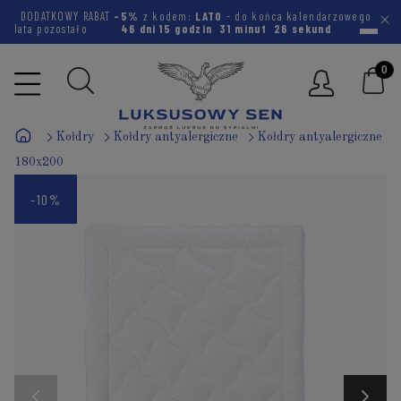
DODATKOWY RABAT
-5%
z kodem:
LATO
- do końca kalendarzowego
lata pozostało
46 dni
15 godzin
31 minut
25 sekund
Kołdry
Kołdry antyalergiczne
Kołdry antyalergiczne
180x200
-10%