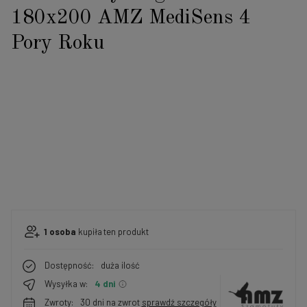
180x200 AMZ MediSens 4
Pory Roku
1
osoba
kupiła
ten produkt
Dostępność:
duża ilość
Wysyłka w:
4 dni
Zwroty:
30 dni na zwrot
sprawdź szczegóły