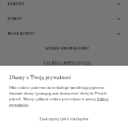
ZAKUPY
POMOC
MOJE KONTO
ADRES SHOWROOMU
GALERIA METROPOLIA
ul. Jana Kilińskiego 4
Dbamy o Twoją prywatność
80-452 Gdańsk
Pliki cookies i pokrewne im technologie umożliwiają poprawne
tel.: 502 104 104
działanie strony i pomagają nam dostosować ofertę do Twoich
potrzeb. Więcej o plikach cookies przeczytasz w naszej
Polityce
mail: biuro@luksusowysen.pl
prywatności.
Zaakceptuj tylko niezbędne