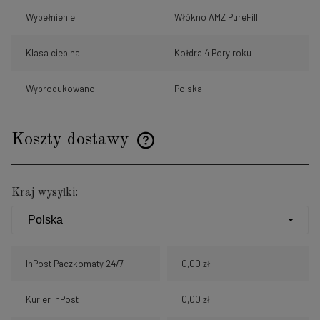
Wypełnienie
Włókno AMZ PureFill
Klasa cieplna
Kołdra 4 Pory roku
Wyprodukowano
Polska
Koszty dostawy
Cena nie zawiera ewentualnych kosztów płatności
Kraj wysyłki:
InPost Paczkomaty 24/7
0,00 zł
Kurier InPost
0,00 zł