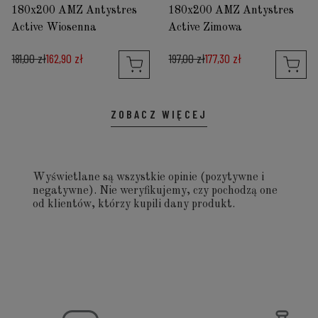
180x200 AMZ Antystres
180x200 AMZ Antystres
Active Wiosenna
Active Zimowa
181,00 zł
162,90 zł
197,00 zł
177,30 zł
ZOBACZ WIĘCEJ
Wyświetlane są wszystkie opinie (pozytywne i
negatywne). Nie weryfikujemy, czy pochodzą one
od klientów, którzy kupili dany produkt.