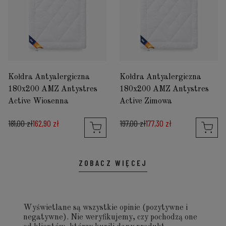
Kołdra Antyalergiczna
Kołdra Antyalergiczna
180x200 AMZ Antystres
180x200 AMZ Antystres
Active Wiosenna
Active Zimowa
181,00 zł
162,90 zł
197,00 zł
177,30 zł
ZOBACZ WIĘCEJ
Wyświetlane są wszystkie opinie (pozytywne i
negatywne). Nie weryfikujemy, czy pochodzą one