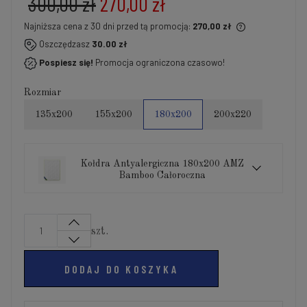
300,00 zł
270,00 zł
Najniższa cena z 30 dni przed tą promocją:
270,00 zł
Jeżeli produkt jest sprzedawany krócej niż 30 dni,
Oszczędzasz
30.00 zł
wyświetlana jest najniższa cena od momentu, kiedy
Pospiesz się!
Promocja ograniczona czasowo!
produkt pojawił się w sprzedaży.
Rozmiar
135x200
155x200
180x200
200x220
Kołdra Antyalergiczna 180x200 AMZ
Bamboo Całoroczna
szt.
DODAJ DO KOSZYKA