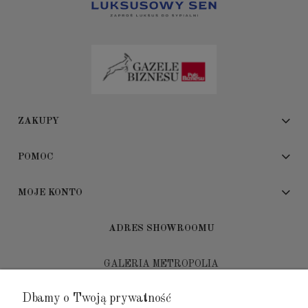
ZAKUPY
POMOC
MOJE KONTO
ADRES SHOWROOMU
GALERIA METROPOLIA
ul. Jana Kilińskiego 4
Dbamy o Twoją prywatność
80-452 Gdańsk