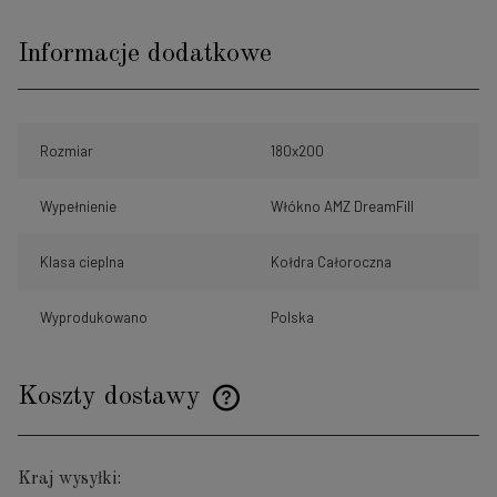
Informacje dodatkowe
Rozmiar
180x200
Wypełnienie
Włókno AMZ DreamFill
Klasa cieplna
Kołdra Całoroczna
Wyprodukowano
Polska
Koszty dostawy
Cena nie zawiera ewentualnych kosztów płatności
Kraj wysyłki: