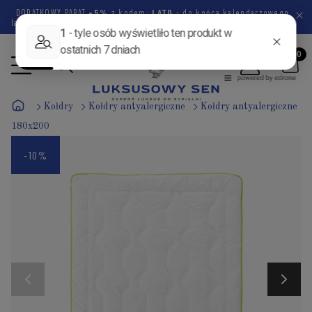
DODATKOWY RABAT
-5%
z kodem:
LATO
- do końca kalendarzowego
lata pozostało
45 dni
11 godzin
58 minut
34 sekundy
Kołdry
Kołdry antyalergiczne
Kołdry antyalergiczne
180x200
-10%