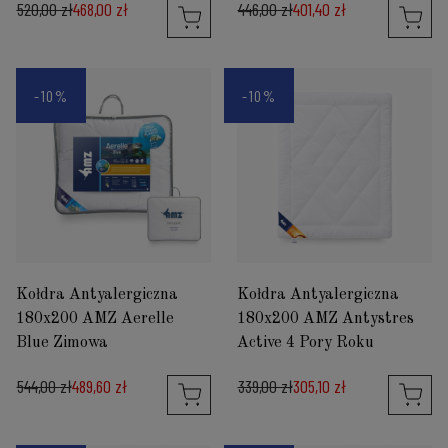
520,00 zł
468,00 zł
446,00 zł
401,40 zł
-10%
-10%
Kołdra Antyalergiczna
Kołdra Antyalergiczna
180x200 AMZ Aerelle
180x200 AMZ Antystres
Blue Zimowa
Active 4 Pory Roku
544,00 zł
489,60 zł
339,00 zł
305,10 zł