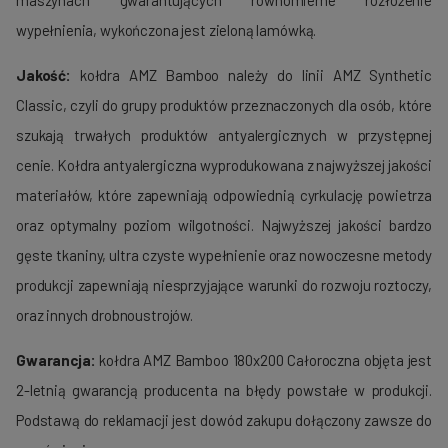
maszynach gwarantujących równomierne rozłożenie
wypełnienia, wykończona jest zieloną lamówką.
Jakość:
kołdra AMZ Bamboo należy do linii AMZ Synthetic
Classic, czyli do grupy produktów przeznaczonych dla osób, które
szukają trwałych produktów antyalergicznych w przystępnej
cenie. Kołdra antyalergiczna wyprodukowana z najwyższej jakości
materiałów, które zapewniają odpowiednią cyrkulację powietrza
oraz optymalny poziom wilgotności. Najwyższej jakości bardzo
gęste tkaniny, ultra czyste wypełnienie oraz nowoczesne metody
produkcji zapewniają niesprzyjające warunki do rozwoju roztoczy,
oraz innych drobnoustrojów.
Gwarancja:
kołdra AMZ Bamboo 180x200 Całoroczna objęta jest
2-letnią gwarancją producenta na błędy powstałe w produkcji.
Podstawą do reklamacji jest dowód zakupu dołączony zawsze do