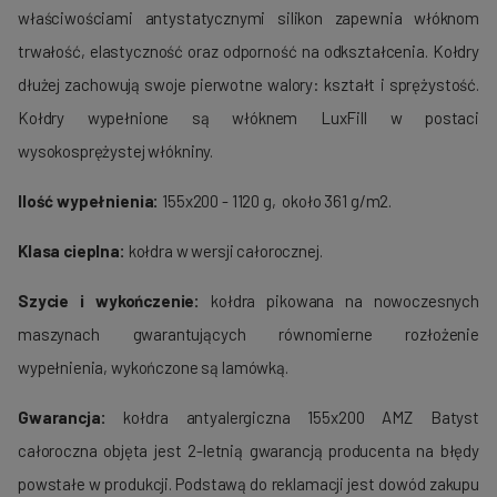
właściwościami antystatycznymi silikon zapewnia włóknom
trwałość, elastyczność oraz odporność na odkształcenia. Kołdry
dłużej zachowują swoje pierwotne walory: kształt i sprężystość.
Kołdry wypełnione są włóknem LuxFill w postaci
wysokosprężystej włókniny.
Ilość wypełnienia:
155x200 - 1120 g, około 361 g/m2.
Klasa cieplna:
kołdra w wersji całorocznej.
Szycie i wykończenie:
kołdra pikowana na nowoczesnych
maszynach gwarantujących równomierne rozłożenie
wypełnienia, wykończone są lamówką.
Gwarancja:
kołdra antyalergiczna 155x200 AMZ Batyst
całoroczna objęta jest 2-letnią gwarancją producenta na błędy
powstałe w produkcji. Podstawą do reklamacji jest dowód zakupu