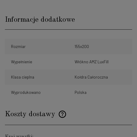
Informacje dodatkowe
Rozmiar
155x200
Wypełnienie
Włókno AMZ LuxFill
Klasa cieplna
Kołdra Całoroczna
Wyprodukowano
Polska
Koszty dostawy
Cena nie zawiera ewentualnych kosztów płatności
Kraj wysyłki: