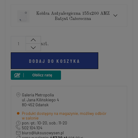
Kołdra Antyalergiczna 155x200 AMZ
Batyst Całoroczna
szt.
DODAJ DO KOSZYKA
Galeria Metropolia
ul. Jana Kilińskiego 4
80-452 Gdańsk
Produkt dostępny na magazynie, możliwy odbiór
w salonie
pon.-pt.: 10-20, sob.: 11-20
502 104 104
biuro@luksusowysen.pl
cena w salonie:
457,20 zł
508,00 zł