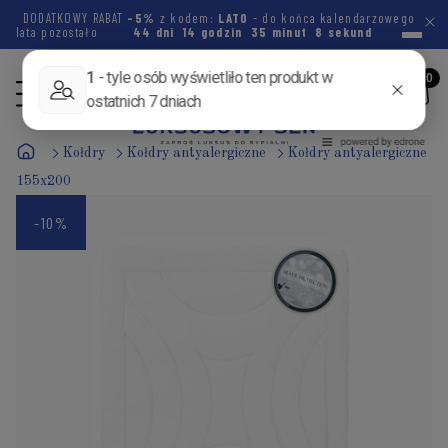
DODATKOWY RABAT
-5%
z kodem:
LATO
- do końca kalendarzowego
lata pozostało
44 dni
14 godzin
35 minut
7 sekund
Kołdry
Kołdry antyalergiczne
Kołdry antyalergiczne
155x200
-10%