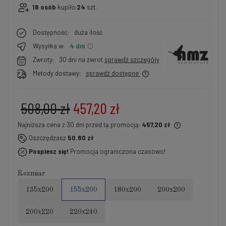
18
osób
kupiło
24
szt.
Dostępność:
duża ilość
Wysyłka w:
4 dni
Zwroty:
30 dni na zwrot
sprawdź szczegóły
Metody dostawy:
sprawdź dostępne
508,00 zł
457,20 zł
Najniższa cena z 30 dni przed tą promocją:
457,20 zł
Jeżeli produkt jest sprzedawany krócej niż 30 dni,
Oszczędzasz
50.80 zł
wyświetlana jest najniższa cena od momentu, kiedy
Pospiesz się!
Promocja ograniczona czasowo!
produkt pojawił się w sprzedaży.
Rozmiar
135x200
155x200
180x200
200x200
200x220
220x240