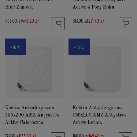
Blue Zimowa
Active 4 Pory Roku
498,00 zł
448,20 zł
313,00 zł
281,70 zł
-10%
-10%
Kołdra Antyalergiczna
Kołdra Antyalergiczna
155x200 AMZ Antystres
155x200 AMZ Antystres
Active Całoroczna
Active Letnia
171,00 zł
153,90 zł
166,00 zł
149,40 zł