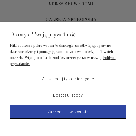
ADRES SHOWROOMU
GALERIA METROPOLIA
ul. Jana Kilińskiego 4
Dbamy o Twoją prywatność
80-452 Gdańsk
Pliki cookies i pokrewne im technologie umożliwiają poprawne
tel.: 502 104 104
działanie strony i pomagają nam dostosować ofertę do Twoich
potrzeb. Więcej o plikach cookies przeczytasz w naszej
Polityce
mail: biuro@luksusowysen.pl
prywatności.
Zaakceptuj tylko niezbędne
Dostosuj zgody
© 2011-2026 LuksusowySen.pl
Zaakceptuj wszystkie
Shoper Premium
Made with
by mamezi.pl
POKAŻ PEŁNĄ WERSJĘ STRONY