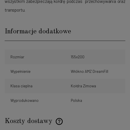
wszystkim zabezpieczają kołdrę podczas przechowywania oraz
transportu.
Informacje dodatkowe
Rozmiar
155x200
Wypełnienie
Włókno AMZ DreamFill
Klasa cieplna
Kołdra Zimowa
Wyprodukowano
Polska
Koszty dostawy
Cena nie zawiera ewentualnych kosztów płatności