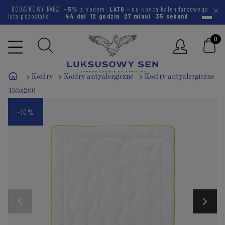
DODATKOWY RABAT
-5%
z kodem:
LATO
- do końca kalendarzowego
lata pozostało
44 dni
12 godzin
27 minut
34 sekundy
Kołdry
Kołdry antyalergiczne
Kołdry antyalergiczne
155x200
-10%