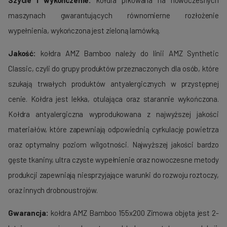
Szycie i wykończenie:
kołdra pikowana na nowoczesnych
maszynach gwarantujących równomierne rozłożenie
wypełnienia, wykończona jest zieloną lamówką.
Jakość:
kołdra AMZ Bamboo należy do linii AMZ Synthetic
Classic, czyli do grupy produktów przeznaczonych dla osób, które
szukają trwałych produktów antyalergicznych w przystępnej
cenie. Kołdra jest lekka, otulająca oraz starannie wykończona.
Kołdra antyalergiczna wyprodukowana z najwyższej jakości
materiałów, które zapewniają odpowiednią cyrkulację powietrza
oraz optymalny poziom wilgotności. Najwyższej jakości bardzo
gęste tkaniny, ultra czyste wypełnienie oraz nowoczesne metody
produkcji zapewniają niesprzyjające warunki do rozwoju roztoczy,
oraz innych drobnoustrojów.
Gwarancja:
kołdra AMZ Bamboo 155x200 Zimowa objęta jest 2-