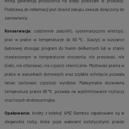
letnią gwarancją producenta na błędy powstałe w produkcji.
Podstawą do reklamacji jest dowód zakupu zawsze dołączony do
zamówienia.
Konserwacja:
codziennie zaścielić, systematycznie wietrzyć,
prać w pralce w temperaturze do 60℃. Suszyć w suszarce
bębnowej stosując program do tkanin delikatnych lub w stanie
rozwieszonym w temperaturze otoczenia, nie prasować, nie
bielić, nie chlorować, nie czyścić chemicznie. Możliwość prania w
pralce w warunkach domowych oraz szybkie schnięcie pozwala
łatwo zachować czystość wyrobów. Maksymalna dozwolona
temperatura prania 60℃ pozwala na wyeliminowanie roztoczy
oraz innych drobnoustrojów.
Opakowanie:
kołdry z kolekcji AMZ Bamboo zapakowane są w
eleganckie torby, które poza walorami estetycznymi przede