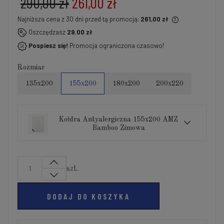
290,00 zł
261,00 zł
Najniższa cena z 30 dni przed tą promocją:
261,00 zł
Jeżeli produkt jest sprzedawany krócej niż 30 dni,
Oszczędzasz
29.00 zł
wyświetlana jest najniższa cena od momentu, kiedy
Pospiesz się!
Promocja ograniczona czasowo!
produkt pojawił się w sprzedaży.
Rozmiar
135x200
155x200
180x200
200x220
Kołdra Antyalergiczna 155x200 AMZ
Bamboo Zimowa
szt.
DODAJ DO KOSZYKA