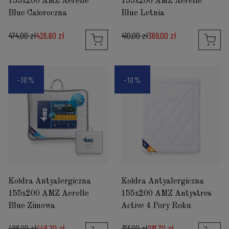
155x200 AMZ Aerelle
155x200 AMZ Aerelle
Blue Całoroczna
Blue Letnia
474,00 zł
426,60 zł
410,00 zł
369,00 zł
-10%
-10%
Kołdra Antyalergiczna
Kołdra Antyalergiczna
155x200 AMZ Aerelle
155x200 AMZ Antystres
Blue Zimowa
Active 4 Pory Roku
498,00 zł
448,20 zł
313,00 zł
281,70 zł