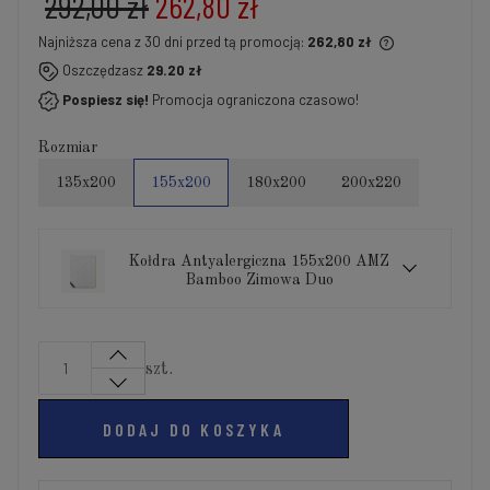
292,00 zł
262,80 zł
Najniższa cena z 30 dni przed tą promocją:
262,80 zł
Jeżeli produkt jest sprzedawany krócej niż 30 dni,
Oszczędzasz
29.20 zł
wyświetlana jest najniższa cena od momentu, kiedy
Pospiesz się!
Promocja ograniczona czasowo!
produkt pojawił się w sprzedaży.
Rozmiar
135x200
155x200
180x200
200x220
Kołdra Antyalergiczna 155x200 AMZ
Bamboo Zimowa Duo
szt.
DODAJ DO KOSZYKA