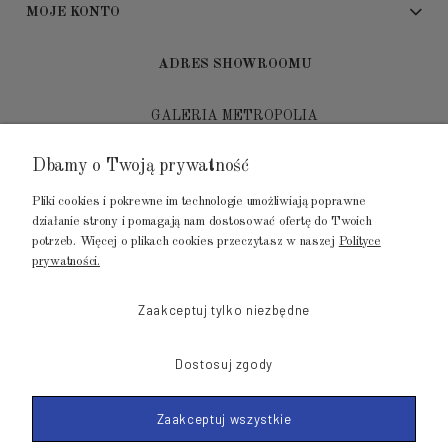
MOJE KONTO
ADRES SHOWROOMU
GALERIA METROPOLIA
ul. Jana Kilińskiego 4
Dbamy o Twoją prywatność
80-452 Gdańsk
Pliki cookies i pokrewne im technologie umożliwiają poprawne
tel.: 502 104 104
działanie strony i pomagają nam dostosować ofertę do Twoich
potrzeb. Więcej o plikach cookies przeczytasz w naszej
Polityce
mail: biuro@luksusowysen.pl
prywatności.
Zaakceptuj tylko niezbędne
Dostosuj zgody
© 2011-2026 LuksusowySen.pl
Zaakceptuj wszystkie
Shoper Premium
Made with
by mamezi.pl