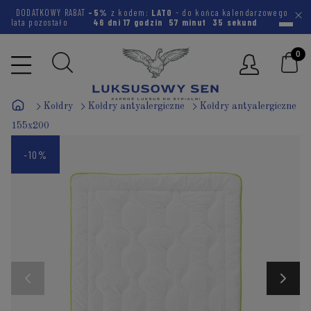
DODATKOWY RABAT
-5%
z kodem:
LATO
- do końca kalendarzowego
lata pozostało
46 dni
17 godzin
57 minut
35 sekund
Kołdry
Kołdry antyalergiczne
Kołdry antyalergiczne
155x200
-10%