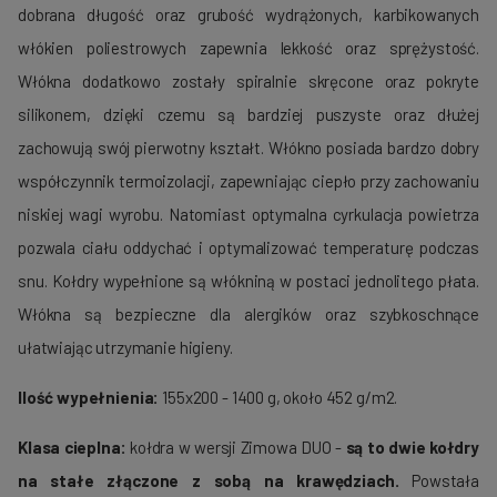
dobrana długość oraz grubość wydrążonych, karbikowanych
włókien poliestrowych zapewnia lekkość oraz sprężystość.
Włókna dodatkowo zostały spiralnie skręcone oraz pokryte
silikonem, dzięki czemu są bardziej puszyste oraz dłużej
zachowują swój pierwotny kształt. Włókno posiada bardzo dobry
współczynnik termoizolacji, zapewniając ciepło przy zachowaniu
niskiej wagi wyrobu. Natomiast optymalna cyrkulacja powietrza
pozwala ciału oddychać i optymalizować temperaturę podczas
snu. Kołdry wypełnione są włókniną w postaci jednolitego płata.
Włókna są bezpieczne dla alergików oraz szybkoschnące
ułatwiając utrzymanie higieny.
Ilość wypełnienia:
155x200 - 1400 g, około 452 g/m2.
Klasa cieplna:
kołdra w wersji Zimowa DUO -
są to dwie kołdry
na stałe złączone z sobą na krawędziach.
Powstała