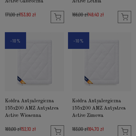
Active Całoroczna
Active Letnia
171,00 zł
153,90 zł
166,00 zł
149,40 zł
-10%
-10%
Kołdra Antyalergiczna
Kołdra Antyalergiczna
155x200 AMZ Antystres
155x200 AMZ Antystres
Active Wiosenna
Active Zimowa
169,00 zł
152,10 zł
183,00 zł
164,70 zł