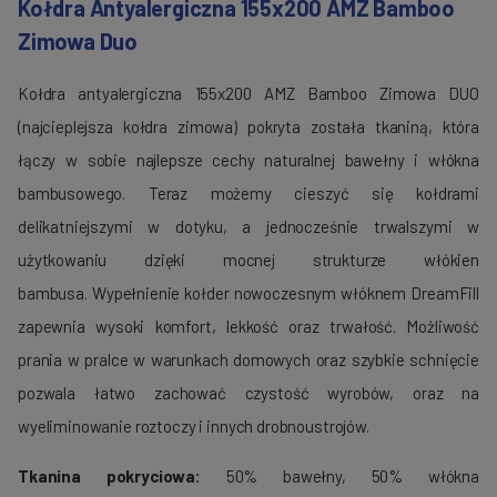
Kołdra Antyalergiczna 155x200 AMZ Bamboo
Zimowa Duo
Kołdra antyalergiczna 155x200 AMZ Bamboo Zimowa DUO
(najcieplejsza kołdra zimowa) pokryta została tkaniną, która
łączy w sobie najlepsze cechy naturalnej bawełny i włókna
bambusowego. Teraz możemy cieszyć się kołdrami
delikatniejszymi w dotyku, a jednocześnie trwalszymi w
użytkowaniu dzięki mocnej strukturze włókien
bambusa. Wypełnienie kołder nowoczesnym włóknem DreamFill
zapewnia wysoki komfort, lekkość oraz trwałość. Możliwość
prania w pralce w warunkach domowych oraz szybkie schnięcie
pozwala łatwo zachować czystość wyrobów, oraz na
wyeliminowanie roztoczy i innych drobnoustrojów.
Tkanina pokryciowa:
50% bawełny, 50% włókna