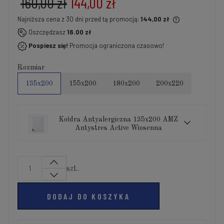
160,00 zł
144,00 zł
Najniższa cena z 30 dni przed tą promocją:
144,00 zł
Jeżeli produkt jest sprzedawany krócej niż 30 dni,
Oszczędzasz
16.00 zł
wyświetlana jest najniższa cena od momentu, kiedy
Pospiesz się!
Promocja ograniczona czasowo!
produkt pojawił się w sprzedaży.
Rozmiar
135x200
155x200
180x200
200x220
Kołdra Antyalergiczna 135x200 AMZ
Antystres Active Wiosenna
szt.
DODAJ DO KOSZYKA