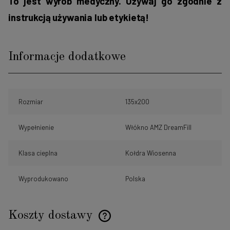
To jest wyrób medyczny. Używaj go zgodnie z
instrukcją używania lub etykietą!
Informacje dodatkowe
Rozmiar
135x200
Wypełnienie
Włókno AMZ DreamFill
Klasa cieplna
Kołdra Wiosenna
Wyprodukowano
Polska
Koszty dostawy
Cena nie zawiera ewentualnych kosztów płatności