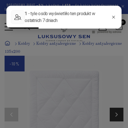
DODATKOWY RABAT
-5%
z kodem:
LATO
- do końca kalendarzowego
lata pozostało
46 dni
7 godzin
17 minut
26 sekund
Kołdry
Kołdry antyalergiczne
Kołdry antyalergiczne
135x200
-10%