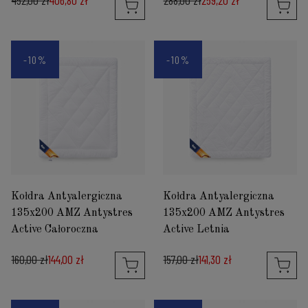
452,00 zł
406,80 zł
288,00 zł
259,20 zł
-10%
-10%
Kołdra Antyalergiczna
Kołdra Antyalergiczna
135x200 AMZ Antystres
135x200 AMZ Antystres
Active Całoroczna
Active Letnia
160,00 zł
144,00 zł
157,00 zł
141,30 zł