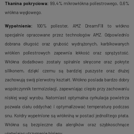
Tkanina pokryciowa:
99,4% mikrowłókna poliestrowego, 0,6%
włókna węglowego.
Wypełnienie:
100% poliester, AMZ DreamFill to włókno
specjalnie opracowane przez technologów AMZ. Odpowiednio
dobrana długość oraz grubość wydrążonych, karbikowanych
włókien poliestrowych zapewnia lekkość oraz sprężystość.
Włókna dodatkowo zostały spiralnie skręcone oraz pokryte
silikonem, dzięki czemu są bardziej puszyste oraz dłużej
zachowują swój pierwotny kształt. Włókno posiada bardzo dobry
współczynnik termoizolacji, zapewniając ciepło przy zachowaniu
niskiej wagi wyrobu. Natomiast optymalna cyrkulacja powietrza
pozwala ciału oddychać i optymalizować temperaturę podczas
snu. Kołdry wypełnione są włókniną w postaci jednolitego płata.
Włókna są bezpieczne dla alergików oraz szybkoschnące
ułatwiając utrzymanie higieny.