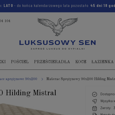
em:
LATO
- do końca kalendarzowego lata pozostało
45 dni
18 g
04 104
ZKI
POŚCIEL
PRZEŚCIERADŁA
KOCE
ŁAZIENKA
ace sprężynowe 90x200
Materac Sprężynowy 90x200 Hilding Mistr
 Hilding Mistral
Dostępno
Wysyłka w
Zwroty:
Metody do