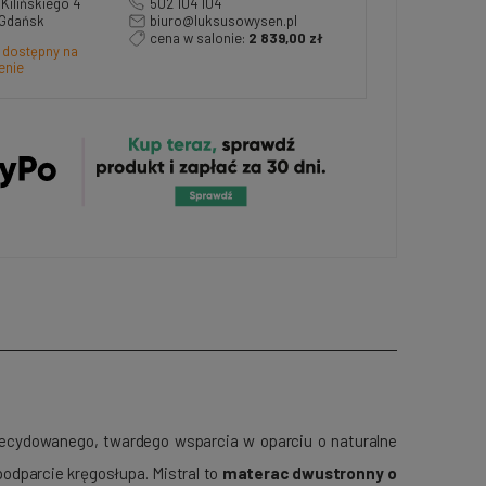
a Kilińskiego 4
502 104 104
 Gdańsk
biuro@luksusowysen.pl
cena w salonie:
2 839,00 zł
 dostępny na
enie
decydowanego, twardego wsparcia w oparciu o naturalne
 podparcie kręgosłupa. Mistral to
materac dwustronny o