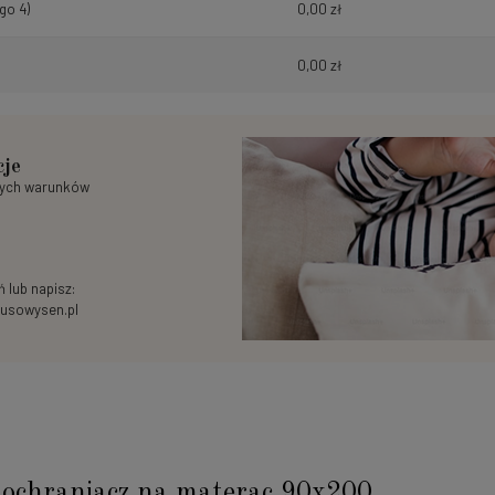
go 4)
0,00 zł
0,00 zł
cje
nych warunków
 lub napisz:
usowysen.pl
ochraniacz na materac 90x200