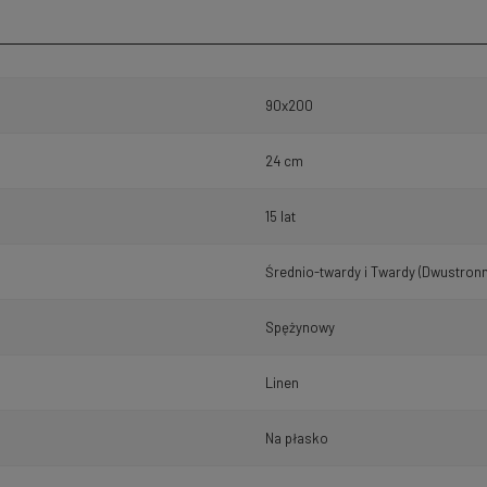
90x200
24 cm
15 lat
Średnio-twardy i Twardy (Dwustronn
Spężynowy
Linen
Na płasko