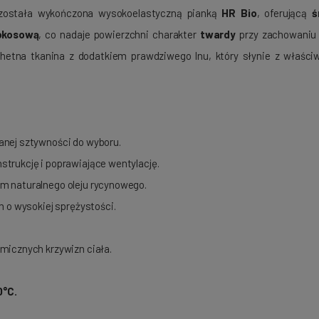
 została wykończona wysokoelastyczną pianką
HR Bio
, oferującą
ś
okosową
, co nadaje powierzchni charakter
twardy
przy zachowaniu w
chetna tkanina z dodatkiem prawdziwego lnu, który słynie z właściw
anej sztywności do wyboru.
strukcję i poprawiające wentylację.
em naturalnego oleju rycynowego.
h o wysokiej sprężystości.
micznych krzywizn ciała.
0°C.