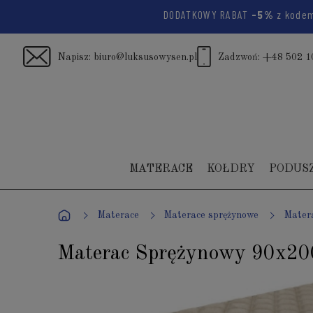
DODATKOWY RABAT
-5%
z kod
Napisz:
biuro@luksusowysen.pl
Zadzwoń:
+48 502 1
MATERACE
KOŁDRY
PODUS
Materace
Materace sprężynowe
Mater
Materac Sprężynowy 90x200