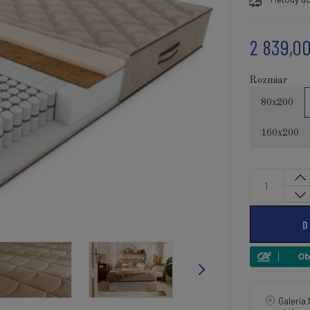
2 839,00
Rozmiar
80x200
160x200
D
Galeria 