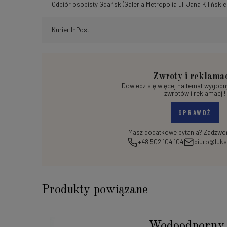
Odbiór osobisty Gdańsk
(Galeria Metropolia ul. Jana Kilińskie
Kurier InPost
Zwroty i reklama
Dowiedz się więcej na temat wygod
zwrotów i reklamacji!
SPRAWDŹ
Masz dodatkowe pytania? Zadzwoń
+48 502 104 104
biuro@luks
Produkty powiązane
Wodoodporny 