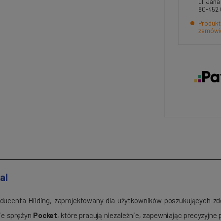
ul. Jan
80-452
Produkt
zamówi
al
ducenta Hilding, zaprojektowany dla użytkowników poszukujących z
ie sprężyn
Pocket
, które pracują niezależnie, zapewniając precyzyjne