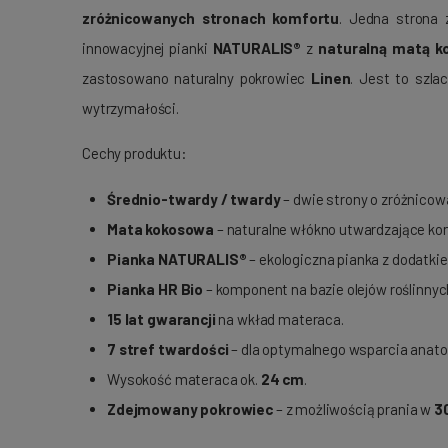
zróżnicowanych stronach komfortu
. Jedna strona
innowacyjnej pianki
NATURALIS®
z
naturalną matą k
zastosowano naturalny pokrowiec
Linen
. Jest to szla
wytrzymałości.
Cechy produktu:
Średnio-twardy / twardy
– dwie strony o zróżnicow
Mata kokosowa
– naturalne włókno utwardzające kon
Pianka NATURALIS®
– ekologiczna pianka z dodatki
Pianka HR Bio
– komponent na bazie olejów roślinnyc
15 lat gwarancji
na wkład materaca.
7 stref twardości
– dla optymalnego wsparcia anato
Wysokość materaca ok.
24 cm
.
Zdejmowany pokrowiec
– z możliwością prania w
3