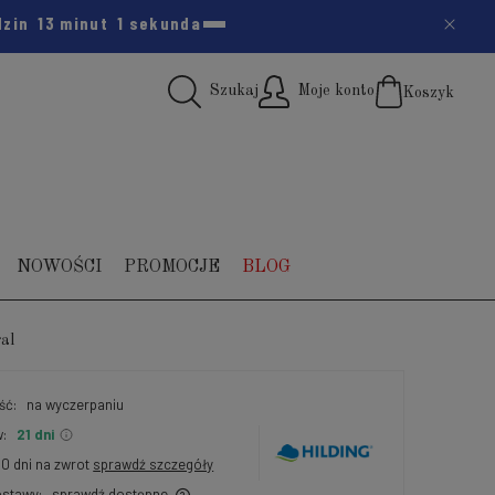
odzin
13 minut
0 sekund
Szukaj
Moje konto
Koszyk
(pus
NOWOŚCI
PROMOCJE
BLOG
al
ść:
na wyczerpaniu
:
21 dni
30 dni na zwrot
sprawdź szczegóły
stawy:
sprawdź dostępne