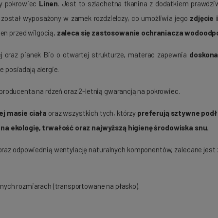
y pokrowiec
Linen
. Jest to szlachetna tkanina z dodatkiem prawdziw
 został wyposażony w zamek rozdzielczy, co umożliwia jego
zdjęcie 
en przed wilgocią,
zaleca się zastosowanie ochraniacza wodood
 oraz pianek Bio o otwartej strukturze, materac zapewnia
doskona
e posiadają alergie.
producenta na rdzeń oraz 2-letnią gwarancją na pokrowiec.
ej masie ciała
oraz wszystkich tych, którzy
preferują sztywne podł
 na ekologię, trwałość oraz najwyższą higienę środowiska snu.
raz odpowiednią wentylację naturalnych komponentów, zalecane jest 
jnych rozmiarach (transportowane na płasko).